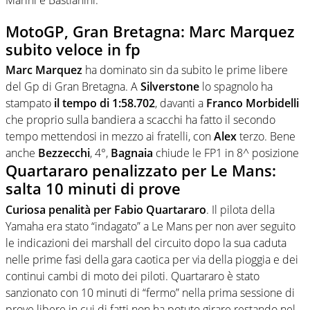
MotoGP, Gran Bretagna: Marc Marquez
subito veloce in fp
Marc Marquez
ha dominato sin da subito le prime libere
del Gp di Gran Bretagna. A
Silverstone
lo spagnolo ha
stampato
il tempo di 1:58.702
, davanti a
Franco Morbidelli
che proprio sulla bandiera a scacchi ha fatto il secondo
tempo mettendosi in mezzo ai fratelli, con
Alex
terzo. Bene
anche
Bezzecchi
, 4°,
Bagnaia
chiude le FP1 in 8^ posizione
Quartararo penalizzato per Le Mans:
salta 10 minuti di prove
Curiosa penalità per Fabio Quartararo
. Il pilota della
Yamaha era stato “indagato” a Le Mans per non aver seguito
le indicazioni dei marshall del circuito dopo la sua caduta
nelle prime fasi della gara caotica per via della pioggia e dei
continui cambi di moto dei piloti. Quartararo è stato
sanzionato con 10 minuti di “fermo” nella prima sessione di
prove libere in cui di fatti non ha potuto girare restando nel