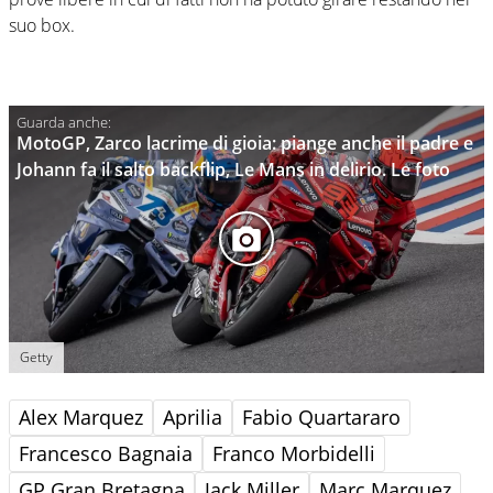
suo box.
MotoGP, Zarco lacrime di gioia: piange anche il padre e
Johann fa il salto backflip, Le Mans in delirio. Le foto
Getty
Alex Marquez
Aprilia
Fabio Quartararo
Francesco Bagnaia
Franco Morbidelli
GP Gran Bretagna
Jack Miller
Marc Marquez