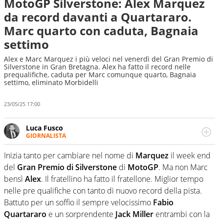
MotoGP Silverstone: Alex Marquez
da record davanti a Quartararo.
Marc quarto con caduta, Bagnaia
settimo
Alex e Marc Marquez i più veloci nel venerdì del Gran Premio di
Silverstone in Gran Bretagna. Alex ha fatto il record nelle
prequalifiche, caduta per Marc comunque quarto, Bagnaia
settimo, eliminato Morbidelli
23/05/25 17:00
Luca Fusco
GIORNALISTA
Giornalista multimediale. Quando si accendono i motori,
lui sgasa, impenna, derapa. E spesso e volentieri finisce
Inizia tanto per cambiare nel nome di
Marquez
il week end
sul podio
del
Gran Premio di Silverstone
di
MotoGP
. Ma non Marc
bensì
Alex
. Il fratellino ha fatto il fratellone. Miglior tempo
nelle pre qualifiche con tanto di nuovo record della pista.
Battuto per un soffio il sempre velocissimo
Fabio
Quartararo
e un sorprendente
Jack Miller
entrambi con la