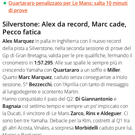
Quartararo penalizzato per Le Mans: salta 10 minuti
di prove
Silverstone: Alex da record, Marc cade,
Pecco fatica
Alex Marquez
in palla in Inghilterra con il nuovo record
della pista a Silverstone, nella seconda sessione di prove del
Gp di Gran Bretagna, valida per le pre qualifiche, fermando il
cronometro in
1:57.295
. Alle sue spalle le sempre più in
crescendo Yamaha con
Quartararo
a un soffio e
Miller
.
Quarto
Marc Marquez
, caduto senza conseguenze a inizio
sessione, 5°
Bezzecchi
, con l’Aprilia con tanto di messaggio
al lungodegente e scontento Martin.
Hanno conquistato il pass del Q2:
Di Giannantonio
e
Bagnaia
col settimo tempo e sempre un po’ impiccato con
la Ducati, il vincitore di Le Mans
Zarco, Rins e Aldeguer
. Ci
sono ben tre Yamaha. Debacle per la Ktm, costretti al Q1 tra
gli altri Acosta, Vinales, a sorpresa
Morbidelli
caduto pure lui,
Marini e Bastianini.