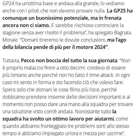
GP24 ha un’ottima base e andava alla grande, lo vediamo
anche con i piloti che non devono provare nulla.
La GP25 ha
comunque un buonissimo potenziale, ma in frenata
ancora non ci siamo.
E sarebbe rischioso cominciare la
stagione senza aver risolto il problema”, ha spiegato Bagnaia.
Morale: “Domani tireremo le dovute conclusioni,
ma l’ago
della bilancia pende di più per il motore 2024″
.
Tuttavia,
Pecco non boccia del tutto la sua giornata
: “Non
è proprio malaccio finire a otto decimi: credevo di essere
più lontano anche perché non ho fatto il time attack. In ogni
caso mi sento in forma e sto facendo ciò che volevo fare.
Spero solo che domani le cose filino più lisce, perché
dobbiamo prendere insieme delle decisioni importanti e al
momento non posso dare una mano alla squadra per trovare
una soluzione visto com’è andata. Nonostante tutto
la
squadra ha svolto un ottimo lavoro per aiutarmi
, come
quando abbiamo fronteggiato tre problemi sorti allo stesso
tempo e abbiamo impiegato un’ora e mezza per uscirne”.