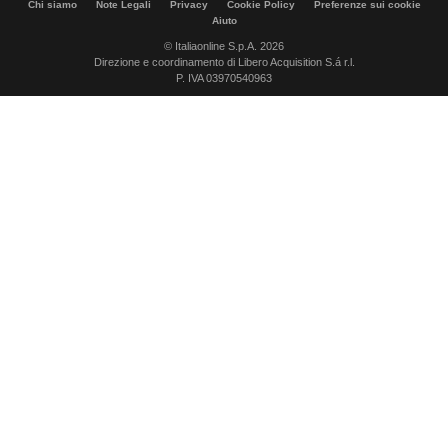
Chi siamo
Note Legali
Privacy
Cookie Policy
Preferenze sui cookie
Aiuto
© Italiaonline S.p.A. 2026
Direzione e coordinamento di Libero Acquisition S.á r.l.
P. IVA 03970540963