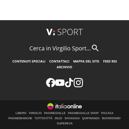
Cerca in Virgilio Sport...
CONTENUTI SPECIALI
CONTATTACI
MAPPA DEL SITO
FEED RSS
ARCHIVIO
LIBERO
VIRGILIO
PAGINEGIALLE
PAGINEGIALLE SHOP
PGCASA
PAGINEBIANCHE
TUTTOCITTÀ
DILEI
SIVIAGGIA
QUIFINANZA
BUONISSIMO
SUPEREVA