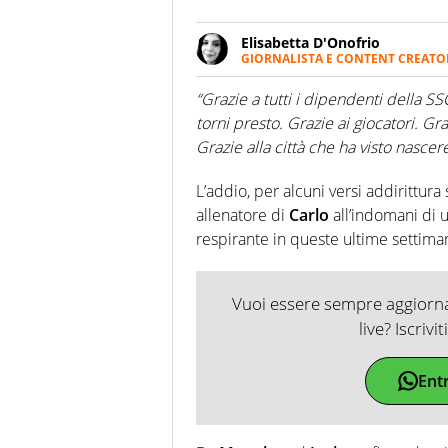
Elisabetta D'Onofrio
GIORNALISTA E CONTENT CREATO
Giornalista professionista dal 
soprattutto di calcio, di sport
“Grazie a tutti i dipendenti della
nell'ambito della creazione di 
torni presto. Grazie ai giocatori. Gr
ruolo di libero. Cura una classi
Grazie alla città che ha visto nascere 
L’addio, per alcuni versi addirittura
allenatore di
Carlo
all’indomani di 
respirante in queste ultime settima
Vuoi essere sempre aggiornat
live? Iscrivi
Ent