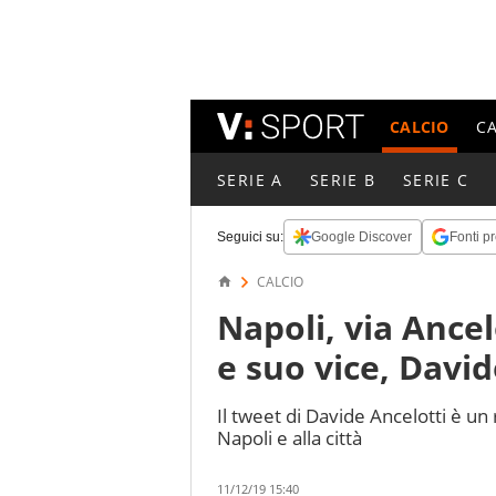
CALCIO
C
SERIE A
SERIE B
SERIE C
Seguici su:
Google Discover
Fonti pr
CALCIO
Napoli, via Ancelo
e suo vice, Davi
Il tweet di Davide Ancelotti è un 
Napoli e alla città
11/12/19 15:40