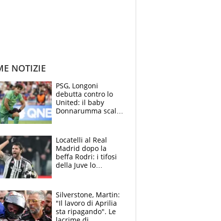
ME NOTIZIE
PSG, Longoni
debutta contro lo
United: il baby
Donnarumma scalza
Chevalier, Luis
Enrique l’ha rifatto
Locatelli al Real
Madrid dopo la
beffa Rodri: i tifosi
della Juve lo
“vendono” sui social,
cosa c’è di vero
Silverstone, Martin:
"Il lavoro di Aprilia
sta ripagando". Le
lacrime di