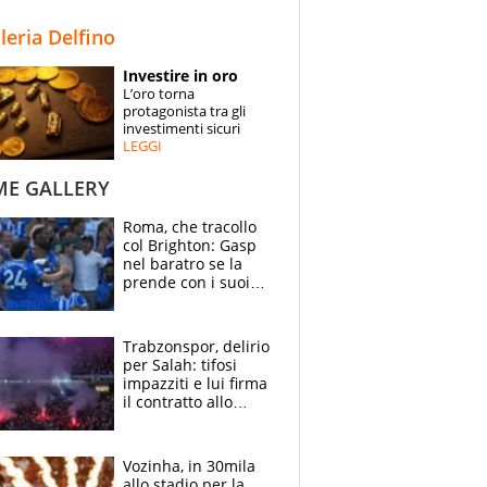
STORIE
lleria Delfino
SPECIALI
Investire in oro
L’oro torna
ESPERTI
protagonista tra gli
investimenti sicuri
LEGGI
CONTATTI
ME GALLERY
Roma, che tracollo
col Brighton: Gasp
nel baratro se la
prende con i suoi
cambiando tutti
Trabzonspor, delirio
per Salah: tifosi
impazziti e lui firma
il contratto allo
stadio
Vozinha, in 30mila
allo stadio per la