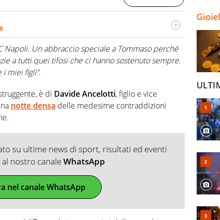
Gioie
R
2007, scrive per curiosità personale e necessità:
 e dei suoi protagonisti, concedendosi innocenti evasioni
 SSC Napoli. Un abbraccio speciale a Tommaso perché
format. Un tempo ala destra, oggi si sente a suo agio nel
azie a tutti quei tifosi che ci hanno sostenuto sempre.
fica riservata dei migliori 5 calciatori di sempre.
i miei figli”.
ULTI
 struggente, è di
Davide Ancelotti
, figlio e vice
una
notte densa
delle medesime contraddizioni
ne.
o su ultime news di sport, risultati ed eventi
ti al nostro canale
WhatsApp
ra nel canale WhatsApp