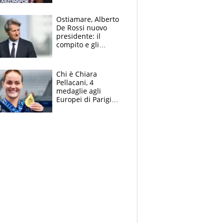
Ostiamare, Alberto
De Rossi nuovo
presidente: il
compito e gli
obiettivi ricevuti dal
figlio Daniele
Chi è Chiara
Pellacani, 4
medaglie agli
Europei di Parigi
2026, papà
Giampaolo
giornalista, mamma
insegnante e il
fratello calciatore