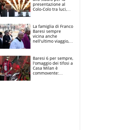
presentazione al
Colo-Colo tra luci,
spettacolo, elicotteri
e paracadutisti
La famiglia di Franco
Baresi sempre
vicina anche
nell'ultimo viaggio,
la moglie Maura, i
figli e i suoi cari
circondati
Baresi 6 per sempre,
dall'affetto dei tifosi
l'omaggio dei tifosi a
Casa Milan è
commovente:
maglie, bandiere,
sciarpe, lacrime e
bigliettini