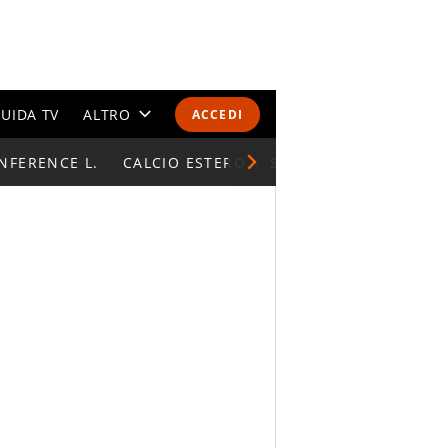
UIDA TV
ALTRO
ACCEDI
NFERENCE L.
CALENDARI E CLASSIFICHE
CALCIO ESTERO
SUPERCOPPA ITALIAN
ALTRI SPORT
MONDIALI 2026
OLIMPIADI
GOSSIP
LIFESTYLE