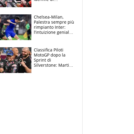
Bezzecchi: "Ho dato
tutto, spero di finire
la gara domani"
Chelsea-Milan,
Palestra sempre più
rimpianto Inter:
l’intuizione geniale
di Alonso fa esultare
anche Mancini
Classifica Piloti
MotoGP dopo la
Sprint di
Silverstone: Martin
sempre più leader,
Bezzecchi supera
Marquez