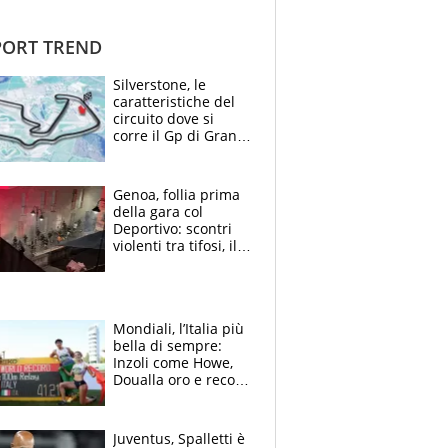
ORT TREND
Silverstone, le
caratteristiche del
circuito dove si
corre il Gp di Gran
Bretagna del
Motomondiale
Genoa, follia prima
della gara col
Deportivo: scontri
violenti tra tifosi, il
video è virale
Mondiali, l’Italia più
bella di sempre:
Inzoli come Howe,
Doualla oro e record
con la staffetta, Di
Fabio dominatrice
Juventus, Spalletti è