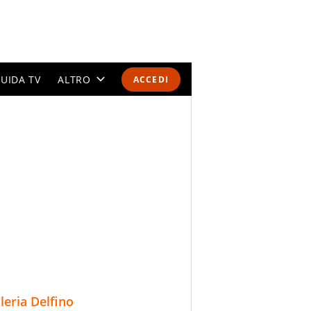
UIDA TV
ALTRO
ACCEDI
CALENDARI E CLASSIFICHE
ALTRI SPORT
MONDIALI 2026
OLIMPIADI
GOSSIP
LIFESTYLE
lleria Delfino