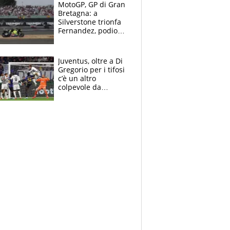
MotoGP, GP di Gran
Bretagna: a
Silverstone trionfa
Fernandez, podio
tutto Aprilia.
Bezzecchi stremato
ed eroico
Juventus, oltre a Di
Gregorio per i tifosi
c’è un altro
colpevole da
mandar via