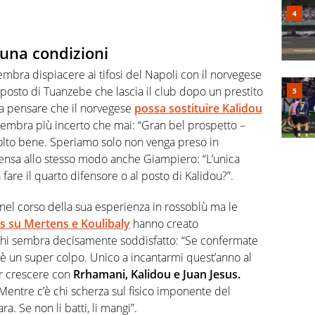
 una condizioni
embra dispiacere ai tifosi del Napoli con il norvegese
posto di Tuanzebe che lascia il club dopo un prestito
 a pensare che il norvegese
possa sostituire Kalidou
 sembra più incerto che mai: “Gran bel prospetto –
olto bene. Speriamo solo non venga preso in
pensa allo stesso modo anche Giampiero: “L’unica
are il quarto difensore o al posto di Kalidou?”.
 nel corso della sua esperienza in rossoblù ma le
s su Mertens e Koulibaly
hanno creato
chi sembra decisamente soddisfatto: “Se confermate
ro è un super colpo. Unico a incantarmi quest’anno al
r crescere con
Rrhamani, Kalidou e Juan Jesus.
entre c’è chi scherza sul fisico imponente del
ra. Se non li batti, li mangi”.