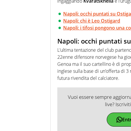
ingaggiando
Kvaratskhelia
e l’uru
Napoli: occhi puntati su Ostig
Napoli: chi è Leo Ostigard
Napoli: i tifosi pongono una c
Napoli: occhi puntati s
L’ultima tentazione del club parten
22enne difensore norvegese ha gioc
Genoa ma il suo cartellino è di prop
inglese sulla base di un’offerta di 
futura rivendita del calciatore.
Vuoi essere sempre aggiornat
live? Iscrivi
Ent