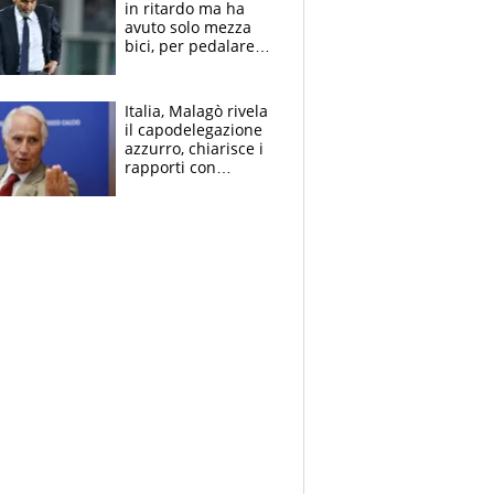
in ritardo ma ha
avuto solo mezza
bici, per pedalare
serve altro: i nodi
cruciali
Italia, Malagò rivela
il capodelegazione
azzurro, chiarisce i
rapporti con
Mancini e Conte e si
schiera su caso
Infantino