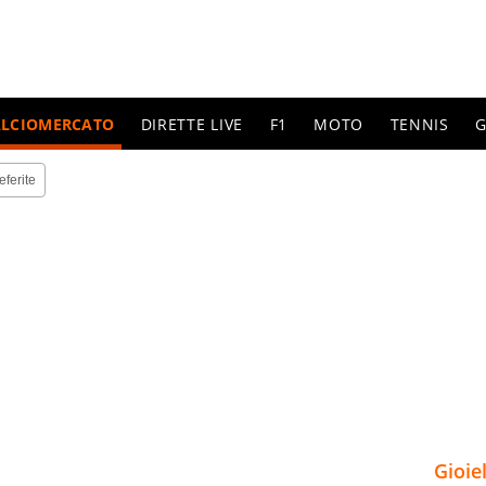
ALCIOMERCATO
DIRETTE LIVE
F1
MOTO
TENNIS
G
eferite
Gioie