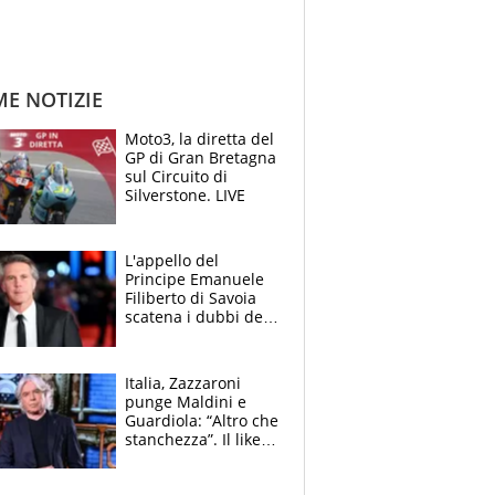
ME NOTIZIE
Moto3, la diretta del
GP di Gran Bretagna
sul Circuito di
Silverstone. LIVE
L'appello del
Principe Emanuele
Filiberto di Savoia
scatena i dubbi dei
tifosi: "E' una
trappola"
Italia, Zazzaroni
punge Maldini e
Guardiola: “Altro che
stanchezza”. Il like
di Mancini e le
polemiche sui social