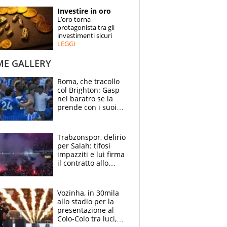
STORIE
Investire in oro
L’oro torna
SPECIALI
protagonista tra gli
investimenti sicuri
LEGGI
ESPERTI
ME GALLERY
CONTATTI
Roma, che tracollo
col Brighton: Gasp
nel baratro se la
prende con i suoi
cambiando tutti
Trabzonspor, delirio
per Salah: tifosi
impazziti e lui firma
il contratto allo
stadio
Vozinha, in 30mila
allo stadio per la
presentazione al
Colo-Colo tra luci,