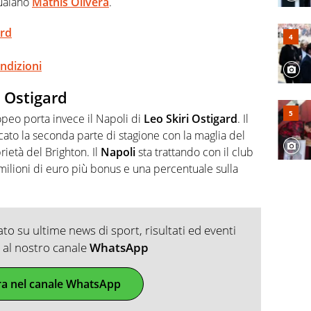
guaiano
Mathis Olivera
.
ard
ondizioni
u Ostigard
opeo porta invece il Napoli di
Leo Skiri Ostigard
. Il
ato la seconda parte di stagione con la maglia del
rietà del Brighton. Il
Napoli
sta trattando con il club
3 milioni di euro più bonus e una percentuale sulla
o su ultime news di sport, risultati ed eventi
ti al nostro canale
WhatsApp
ra nel canale WhatsApp