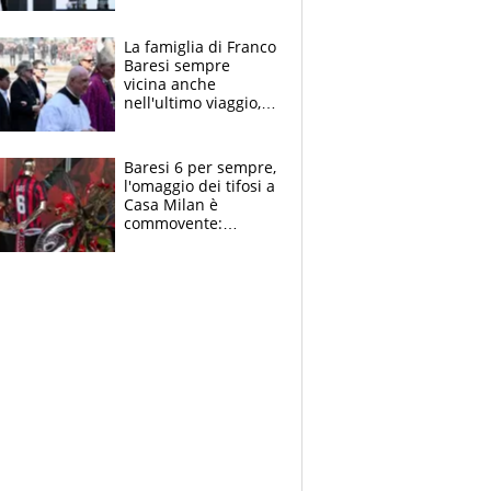
spettacolo, elicotteri
e paracadutisti
La famiglia di Franco
Baresi sempre
vicina anche
nell'ultimo viaggio,
la moglie Maura, i
figli e i suoi cari
circondati
Baresi 6 per sempre,
dall'affetto dei tifosi
l'omaggio dei tifosi a
Casa Milan è
commovente:
maglie, bandiere,
sciarpe, lacrime e
bigliettini