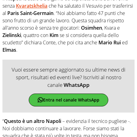
senza
Kvaratskhelia
che ha salutato il Vesuvio per trasferirsi
al
Paris Saint-Germain
. “Noi abbiamo fatto 47 punti che
sono frutto di un grande lavoro. Questa squadra rispetto
all’anno scorso è senza tre giocatori:
Osimhen
, Kvara e
Zielinski
, quattro con
Kim
se si considera quella dello
scudetto” dichiara Conte, che poi cita anche
Mario Rui
ed
Elmas
.
Vuoi essere sempre aggiornato su ultime news di
sport, risultati ed eventi live? Iscriviti al nostro
canale
WhatsApp
Entra nel canale WhatsApp
“
Questo è un altro Napoli
– evidenzia il tecnico pugliese -.
Noi dobbiamo continuare a lavorare. Forse siamo stati la
squadra che è stata più volte in testa, ma non bisogna