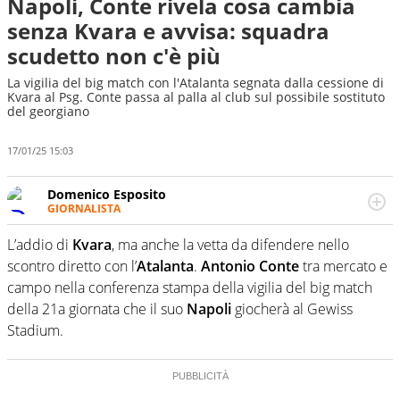
Napoli, Conte rivela cosa cambia
senza Kvara e avvisa: squadra
scudetto non c'è più
La vigilia del big match con l'Atalanta segnata dalla cessione di
Kvara al Psg. Conte passa al palla al club sul possibile sostituto
del georgiano
17/01/25 15:03
Domenico Esposito
GIORNALISTA
Da vent’anni in campo e sul campo per vivere ogni evento
in tutte le sue sfaccettature. Passione smisurata per il
L’addio di
Kvara
, ma anche la vetta da difendere nello
calcio e per la sfera di cuoio. Il pallone è una cosa
scontro diretto con l’
Atalanta
.
Antonio Conte
tra mercato e
serissima, guai a dirgli di no
campo nella conferenza stampa della vigilia del big match
della 21a giornata che il suo
Napoli
giocherà al Gewiss
Stadium.