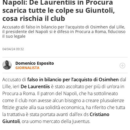
Napoli: De Laurentiis in Procura
scarica tutte le colpe su Giuntoli,
cosa rischia il club
Accusato di falso in bilancio per l'acquisto di Osimhen dal Lille,
il presidente del Napoli si è difeso in Procura a Roma, fiducioso
il suo legale
04/04/24 09:32
Domenico Esposito
GIORNALISTA
Da vent’anni in campo e sul campo per vivere ogni evento
in tutte le sue sfaccettature. Passione smisurata per il
Accusato di
falso in bilancio per l’acquisto di Osimhen
dal
calcio e per la sfera di cuoio. Il pallone è una cosa
Lille, ieri
De Laurentiis
è stato ascoltato per più di un’ora in
serissima, guai a dirgli di no
Procura a Roma. Il patron del Napoli, che ha sottolineato
come il club non avesse alcun bisogno a creare plusvalenze
fittizie grazie alla sua solidità economica, ha riferito che tutta
la trattativa è stata portata avanti dall’ex ds
Cristiano
Giuntoli
, ora uomo mercato della Juventus.