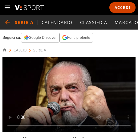
ACCEDI
SERIE A
CALENDARIO
CLASSIFICA
MARCATO
Seguici su:
Google Discover
Fonti preferite
CALCIO
SERIE A