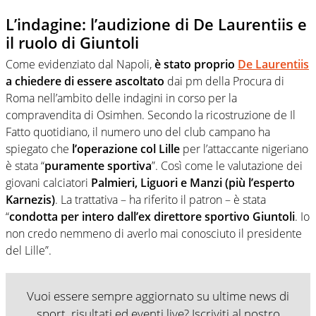
L’indagine: l’audizione di De Laurentiis e
il ruolo di Giuntoli
Come evidenziato dal Napoli,
è stato proprio
De Laurentiis
a chiedere di essere ascoltato
dai pm della Procura di
Roma nell’ambito delle indagini in corso per la
compravendita di Osimhen. Secondo la ricostruzione de Il
Fatto quotidiano, il numero uno del club campano ha
spiegato che
l’operazione col Lille
per l’attaccante nigeriano
è stata “
puramente sportiva
”. Così come le valutazione dei
giovani calciatori
Palmieri, Liguori e Manzi (più l’esperto
Karnezis)
. La trattativa – ha riferito il patron – è stata
“
condotta per intero dall’ex direttore sportivo Giuntoli
. Io
non credo nemmeno di averlo mai conosciuto il presidente
del Lille”.
Vuoi essere sempre aggiornato su ultime news di
sport, risultati ed eventi live? Iscriviti al nostro