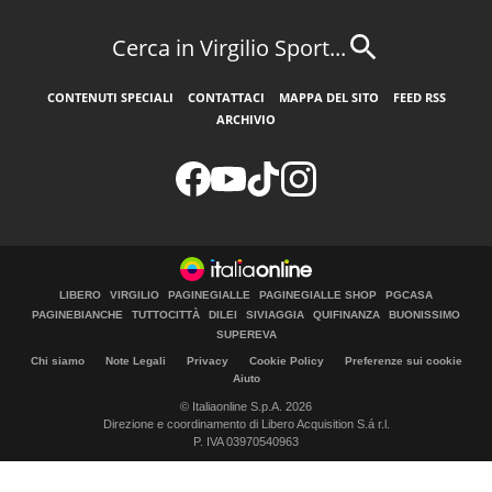
Cerca in Virgilio Sport...
CONTENUTI SPECIALI
CONTATTACI
MAPPA DEL SITO
FEED RSS
ARCHIVIO
LIBERO
VIRGILIO
PAGINEGIALLE
PAGINEGIALLE SHOP
PGCASA
PAGINEBIANCHE
TUTTOCITTÀ
DILEI
SIVIAGGIA
QUIFINANZA
BUONISSIMO
SUPEREVA
Chi siamo
Note Legali
Privacy
Cookie Policy
Preferenze sui cookie
Aiuto
© Italiaonline S.p.A. 2026
Direzione e coordinamento di Libero Acquisition S.á r.l.
P. IVA 03970540963