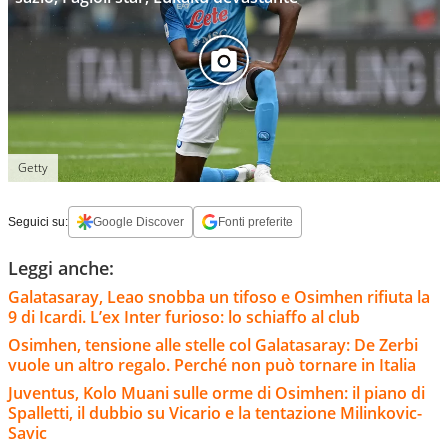
Getty
Seguici su:
Google Discover
Fonti preferite
Leggi anche:
Galatasaray, Leao snobba un tifoso e Osimhen rifiuta la
9 di Icardi. L’ex Inter furioso: lo schiaffo al club
Osimhen, tensione alle stelle col Galatasaray: De Zerbi
vuole un altro regalo. Perché non può tornare in Italia
Juventus, Kolo Muani sulle orme di Osimhen: il piano di
Spalletti, il dubbio su Vicario e la tentazione Milinkovic-
Savic