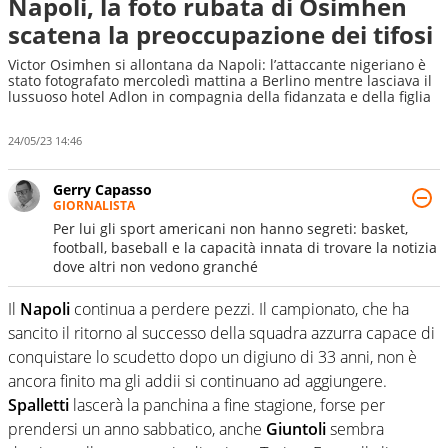
Napoli, la foto rubata di Osimhen
scatena la preoccupazione dei tifosi
Victor Osimhen si allontana da Napoli: l’attaccante nigeriano è
stato fotografato mercoledì mattina a Berlino mentre lasciava il
lussuoso hotel Adlon in compagnia della fidanzata e della figlia
24/05/23 14:46
Gerry Capasso
GIORNALISTA
Per lui gli sport americani non hanno segreti: basket,
football, baseball e la capacità innata di trovare la notizia
dove altri non vedono granché
Il
Napoli
continua a perdere pezzi. Il campionato, che ha
sancito il ritorno al successo della squadra azzurra capace di
conquistare lo scudetto dopo un digiuno di 33 anni, non è
ancora finito ma gli addii si continuano ad aggiungere.
Spalletti
lascerà la panchina a fine stagione, forse per
prendersi un anno sabbatico, anche
Giuntoli
sembra