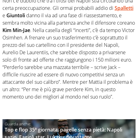
Non c’è dubbio che tra i tifosi del Napoli stia circolando una
certa preoccupazione. Gli ormai probabili addio di
Spalletti
e
Giuntoli
danno il via ad una fase di riassestamento, e
sembra molto vicina alla partenza anche il difensore coreano
Kim Min-Jae
. Nella casella degli “incerti”, c’è da tempo Victor
Osimhen. A frenare un suo trasferimento c’è soprattutto il
prezzo del suo cartellino con il presidente del Napoli,
Aurelio De Laurentiis, che sarebbe disposto a privarsene
solo di fronte ad offerte che raggiungono i 150 milioni euro.
“Perderlo sarebbe una mazzata terribile – scrive Jack –
difficile riuscire ad essere di nuovo competitivi senza un
attaccante del suo calibro”. Mentre per Mattia il problema è
un altro: “Per me è più grave perdere Kim, in questo
momento uno dei migliori al mondo nel suo ruolo”.
Top e flop 35ª giornata, pagelle senza pietà: Napoli
sazio, Fagioli star, Lukaku devastante