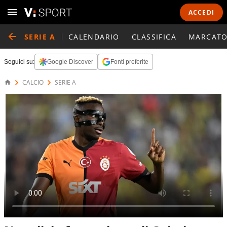
ACCEDI
SERIE A
CALENDARIO
CLASSIFICA
MARCATO
Seguici su:
Google Discover
Fonti preferite
CALCIO
SERIE A