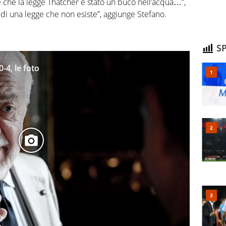
e che la legge Thatcher è stato un buco nell’acqua…”,
 di una legge che non esiste”, aggiunge Stefano.
SP
-4, le foto