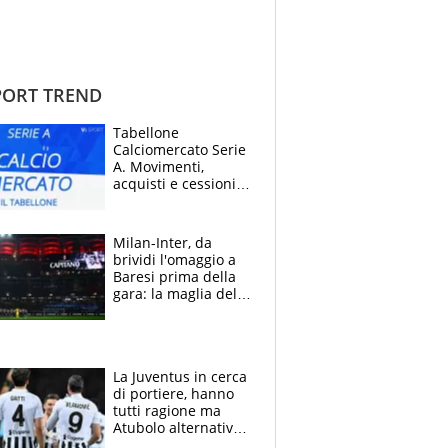
ORT TREND
Tabellone
Calciomercato Serie
A. Movimenti,
acquisti e cessioni:
estate 2026-27
Milan-Inter, da
brividi l'omaggio a
Baresi prima della
gara: la maglia del
capitano a
centrocampo
La Juventus in cerca
di portiere, hanno
tutti ragione ma
Atubolo alternativa
a Vicario non regge