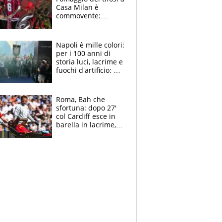
Casa Milan è
commovente:
maglie, bandiere,
sciarpe, lacrime e
bigliettini
Napoli è mille colori:
per i 100 anni di
storia luci, lacrime e
fuochi d'artificio: De
Laurentiis salta al
coro anti-Juve
Roma, Bah che
sfortuna: dopo 27'
col Cardiff esce in
barella in lacrime,
Dybala rigore da
schiaffi, i giallorossi
prendono 3 gol in
45'