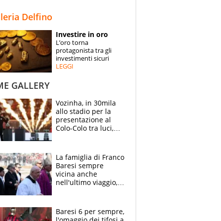
STORIE
lleria Delfino
SPECIALI
Investire in oro
L’oro torna
ESPERTI
protagonista tra gli
investimenti sicuri
LEGGI
CONTATTI
ME GALLERY
Vozinha, in 30mila
allo stadio per la
presentazione al
Colo-Colo tra luci,
spettacolo, elicotteri
e paracadutisti
La famiglia di Franco
Baresi sempre
vicina anche
nell'ultimo viaggio,
la moglie Maura, i
figli e i suoi cari
circondati
Baresi 6 per sempre,
dall'affetto dei tifosi
l'omaggio dei tifosi a