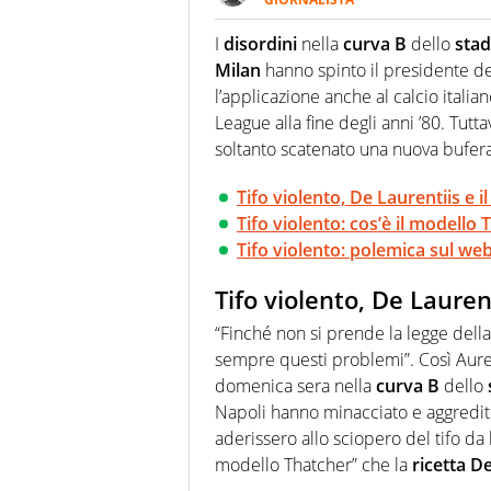
Giornalista professionista, per 
pallanuoto che esalta compete
I
disordini
nella
curva B
dello
sta
più grande festival di waterp
Milan
hanno spinto il presidente d
l’applicazione anche al calcio italian
League alla fine degli anni ’80. Tutta
soltanto scatenato una nuova bufera
Tifo violento, De Laurentiis e 
Tifo violento: cos’è il modello
Tifo violento: polemica sul web
Tifo violento, De Lauren
“Finché non si prende la legge dell
sempre questi problemi”. Così Aur
domenica sera nella
curva B
dello
Napoli hanno minacciato e aggredito 
aderissero allo sciopero del tifo da 
modello Thatcher” che la
ricetta D