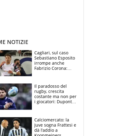
ME NOTIZIE
Cagliari, sul caso
Sebastiano Esposito
irrompe anche
Fabrizio Corona:
“Ecco cosa è
successo, ho le
prove”
Il paradosso del
rugby, crescita
costante ma non per
i giocatori: Dupont
(il più pagato al
mondo) guadagna
solo 1,4 milioni
Calciomercato: la
all'anno
Juve sogna Frattesi e
dà l’addio a
Koopmeiners,