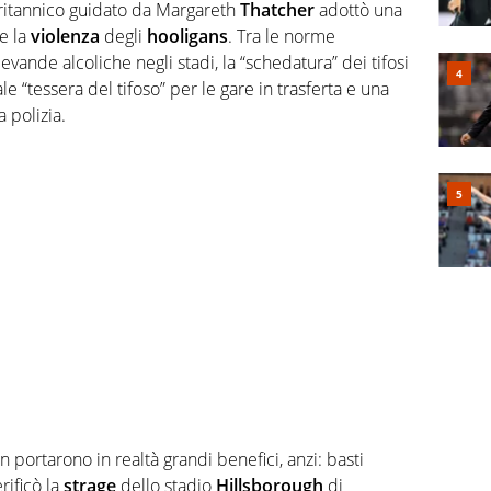
 britannico guidato da Margareth
Thatcher
adottò una
e la
violenza
degli
hooligans
. Tra le norme
bevande alcoliche negli stadi, la “schedatura” dei tifosi
le “tessera del tifoso” per le gare in trasferta e una
 polizia.
n portarono in realtà grandi benefici, anzi: basti
rificò la
strage
dello stadio
Hillsborough
di