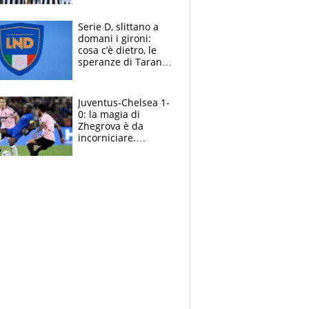
e la soluzione
rimane Milinkovic-
Serie D, slittano a
Savic
domani i gironi:
cosa c’è dietro, le
speranze di Taranto
e Messina, chi può
essere ripescato
Juventus-Chelsea 1-
0: la magia di
Zhegrova è da
incorniciare.
Spalletti suona il
Blues e tiene,
ancora, la porta
inviolata