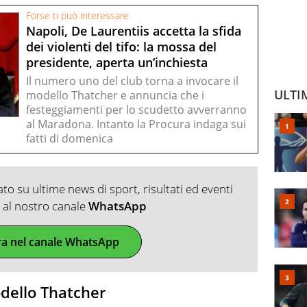
Forse ti può interessare
Napoli, De Laurentiis accetta la sfida
dei violenti del tifo: la mossa del
presidente, aperta un’inchiesta
Il numero uno del club torna a invocare il
ULTI
modello Thatcher e annuncia che i
festeggiamenti per lo scudetto avverranno
al Maradona. Intanto la Procura indaga sui
fatti di domenica
o su ultime news di sport, risultati ed eventi
ti al nostro canale
WhatsApp
ra nel canale WhatsApp
modello Thatcher