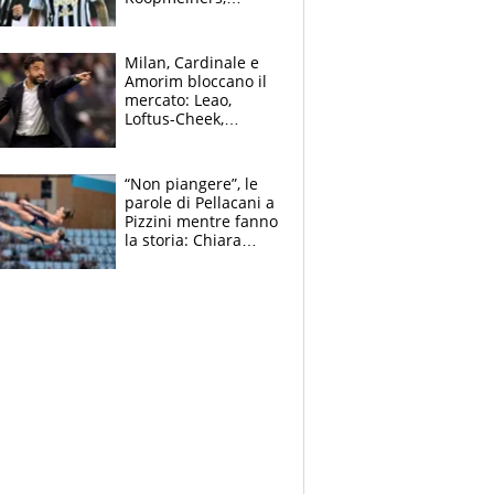
Romero si allontana
dall’Inter, Fiorentina
scatenata
Milan, Cardinale e
Amorim bloccano il
mercato: Leao,
Loftus-Cheek,
Estupinian e
Gimenez in bilico,
Soulè e Osorio nel
“Non piangere”, le
mirino
parole di Pellacani a
Pizzini mentre fanno
la storia: Chiara
batte anche il
record di Ceccon