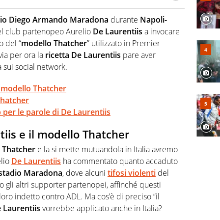
Virgilio Sport segue anche il calcio ma è con la
nze e passioni. Cura la comunicazione di HaBaWaBa, il
dio Diego Armando Maradona
durante
Napoli-
olo per bambini al mondo
el club partenopeo Aurelio
De Laurentiis
a invocare
o del “
modello Thatcher
” utilizzato in Premier
via per ora la
ricetta De Laurentiis
pare aver
 sui social network.
il modello Thatcher
 Thatcher
 per le parole di De Laurentiis
tiis e il modello Thatcher
a
Thatcher
e la si mette mutuandola in Italia avremo
elio
De Laurentiis
ha commentato quanto accaduto
stadio Maradona
, dove alcuni
tifosi violenti
del
gli altri supporter partenopei, affinché questi
loro indetto contro ADL. Ma cos’è di preciso “il
e Laurentiis
vorrebbe applicato anche in Italia?