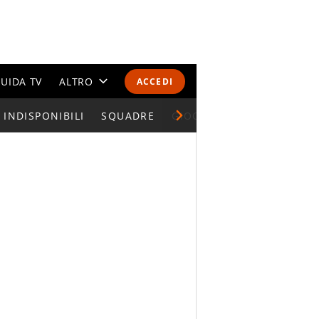
UIDA TV
ALTRO
ACCEDI
INDISPONIBILI
CALENDARI E CLASSIFICHE
SQUADRE
GIOCATORI SERIE A
ALTRI SPORT
MONDIALI 2026
OLIMPIADI
GOSSIP
LIFESTYLE