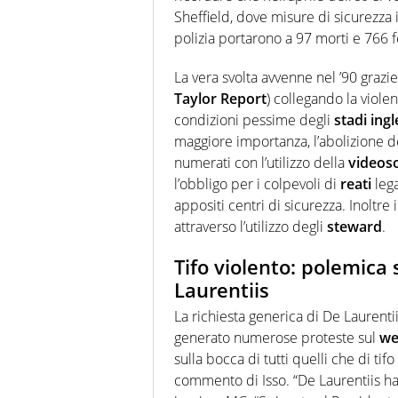
Sheffield, dove misure di sicurezza
polizia portarono a 97 morti e 766 fe
La vera svolta avvenne nel ’90 grazie
Taylor Report
) collegando la viole
condizioni pessime degli
stadi ingl
maggiore importanza, l’abolizione dei
numerati con l’utilizzo della
videos
l’obbligo per i colpevoli di
reati
lega
appositi centri di sicurezza. Inoltre 
attraverso l’utilizzo degli
steward
.
Tifo violento: polemica 
Laurentiis
La richiesta generica di De Laurenti
generato numerose proteste sul
w
sulla bocca di tutti quelli che di tifo
commento di Isso. “De Laurentiis ha