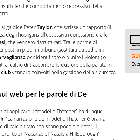
 insufficienti e comportamento repressivo della
riti.
 al giudice Peter
Taylor
, che scrisse un rapporto (il
nza degli hooligans all’eccessiva repressione e alle
esi
, che vennero ristrutturati. Tra le norme di
 posti in piedi in tribuna (sostituiti da sediolini
GUI
orveglianza
per identificare e punire i violenti) e
Even
ti al calcio di trascorrere le due ore della partita in
i
club
vennero coinvolti nella gestione della sicurezza
sul web per le parole di De
is di applicare il “modello Thatcher” ha dunque
eb
. “La narrazione del modello Thatcher è oramai
 e di calcio tifato capiscono poco o niente”, il
 pronto un ‘Vacanze di Natale a Hillsborough’”,