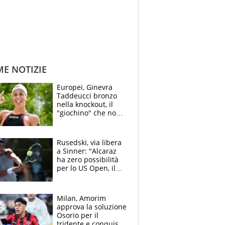
ME NOTIZIE
Europei, Ginevra
Taddeucci bronzo
nella knockout, il
"giochino" che non
le piace: "La Senna?
Oggi era pulita"
Rusedski, via libera
a Sinner: "Alcaraz
ha zero possibilità
per lo US Open, il
2026 forse è gà
finito per lui"
Milan, Amorim
approva la soluzione
Osorio per il
tridente e conquista