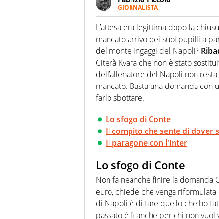
GIORNALISTA
Nella sua carriera ha seguito 
agenzie e testate. Esperienza
L’attesa era legittima dopo la chiu
prevalentemente di calcio
mancato arrivo dei suoi pupilli a pa
del monte ingaggi del Napoli?
Riba
Citerà Kvara che non è stato sostitu
dell’allenatore del Napoli non resta
mancato. Basta una domanda con una
farlo sbottare.
Lo sfogo di Conte
Il compito che sente di dover 
Il paragone con l'Inter
Lo sfogo di Conte
Non fa neanche finire la domanda Co
euro, chiede che venga riformulata
di Napoli è di fare quello che ho fa
passato è lì anche per chi non vuol 