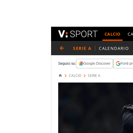
CALCIO
C
SERIE A
CALENDARIO
Seguici su:
Google Discover
Fonti pr
CALCIO
SERIE A