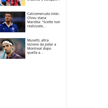
Jashari: la frecciata
dello svizzero all'ex
Allegri
Calciomercato Inter,
Chivu stana
Marotta: "Scelte non
realizzate,
dobbiamo
completare la
squadra"
Musetti, altra
lezione da Jodar a
Montreal dopo
quella a
Washington: "Avrei
voluto spaccare
tutto"