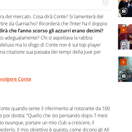
numerose manifestazioni sportive e collaborato con
, competenza, conoscenza e memoria storica. Si occupa
sura del mercato. Cosa dirà Conte? Si lamenterà del
rtire da Garnacho? Ricorderà che l’Inter ha il doppio
dirà che l’anno scorso gli azzurri erano decimi?
ito adeguatamente? Chi si aspettava la rabbia
 deluso ma lo sfogo di Conte non è sul top-player
 citazione sua passata dei tempi della Juve per
svolgere Conte
nte quando sente il riferimento al ristorante da 100
 e poi sbotta: “Quello che sto pensando dopo 7 mesi
tto ovunque, portare un mio club a crescere, il
vederlo. Il mio obiettivo è questo, come dicono gli All