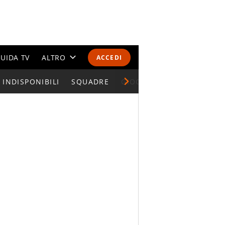
UIDA TV
ALTRO
ACCEDI
INDISPONIBILI
CALENDARI E CLASSIFICHE
SQUADRE
GIOCATORI SERIE A
ALTRI SPORT
MONDIALI 2026
OLIMPIADI
GOSSIP
LIFESTYLE