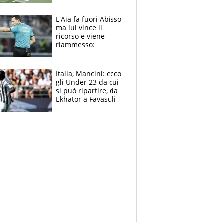
colpa della tosse
L'Aia fa fuori Abisso
ma lui vince il
ricorso e viene
riammesso:
continua momento
nero per gli arbitri
Italia, Mancini: ecco
gli Under 23 da cui
si può ripartire, da
Ekhator a Favasuli