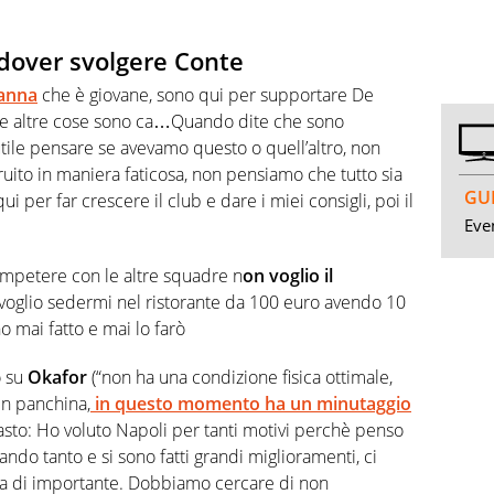
 dover svolgere Conte
anna
che è giovane, sono qui per supportare De
i, le altre cose sono ca…Quando dite che sono
utile pensare se avevamo questo o quell’altro, non
ito in maniera faticosa, non pensiamo che tutto sia
GUI
 per far crescere il club e dare i miei consigli, poi il
Even
competere con le altre squadre n
on voglio il
voglio sedermi nel ristorante da 100 euro avendo 10
ho mai fatto e mai lo farò
o su
Okafor
(“non ha una condizione fisica ottimale,
 in panchina,
in questo momento ha un minutaggio
tasto: Ho voluto Napoli per tanti motivi perchè penso
ando tanto e si sono fatti grandi miglioramenti, ci
sa di importante. Dobbiamo cercare di non