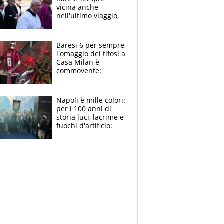
vicina anche
nell'ultimo viaggio,
la moglie Maura, i
figli e i suoi cari
circondati
Baresi 6 per sempre,
dall'affetto dei tifosi
l'omaggio dei tifosi a
Casa Milan è
commovente:
maglie, bandiere,
sciarpe, lacrime e
bigliettini
Napoli è mille colori:
per i 100 anni di
storia luci, lacrime e
fuochi d'artificio: De
Laurentiis salta al
coro anti-Juve