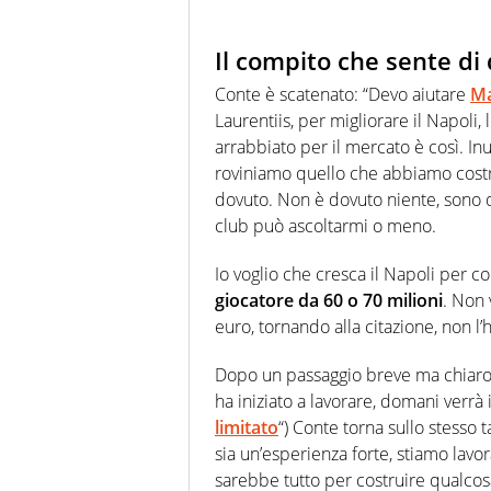
Il compito che sente di
Conte è scatenato: “Devo aiutare
M
Laurentiis, per migliorare il Napol
arrabbiato per il mercato è così. In
roviniamo quello che abbiamo costru
dovuto. Non è dovuto niente, sono qui
club può ascoltarmi o meno.
Io voglio che cresca il Napoli per 
giocatore da 60 o 70 milioni
. Non 
euro, tornando alla citazione, non l’
Dopo un passaggio breve ma chiar
ha iniziato a lavorare, domani verrà
limitato
“) Conte torna sullo stesso 
sia un’esperienza forte, stiamo lavor
sarebbe tutto per costruire qualco