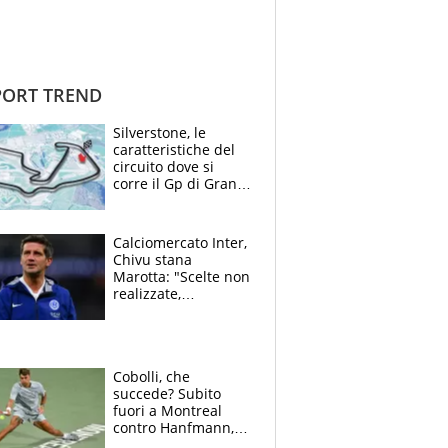
ORT TREND
Silverstone, le
caratteristiche del
circuito dove si
corre il Gp di Gran
Bretagna del
Motomondiale
Calciomercato Inter,
Chivu stana
Marotta: "Scelte non
realizzate,
dobbiamo
completare la
squadra"
Cobolli, che
succede? Subito
fuori a Montreal
contro Hanfmann,
per Flavio è tutta