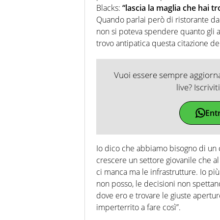
Blacks:
“lascia la maglia che hai t
Quando parlai però di ristorante da
non si poteva spendere quanto gli a
trovo antipatica questa citazione del
Vuoi essere sempre aggiornat
live? Iscrivi
Ent
Io dico che abbiamo bisogno di un c
crescere un settore giovanile che a
ci manca ma le infrastrutture. Io p
non posso, le decisioni non spettan
dove ero e trovare le giuste aperture
imperterrito a fare così”.