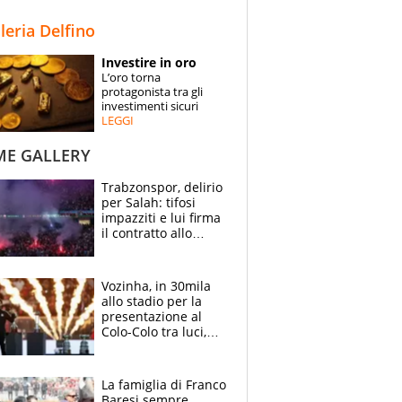
STORIE
lleria Delfino
SPECIALI
Investire in oro
L’oro torna
ESPERTI
protagonista tra gli
investimenti sicuri
LEGGI
CONTATTI
ME GALLERY
Trabzonspor, delirio
per Salah: tifosi
impazziti e lui firma
il contratto allo
stadio
Vozinha, in 30mila
allo stadio per la
presentazione al
Colo-Colo tra luci,
spettacolo, elicotteri
e paracadutisti
La famiglia di Franco
Baresi sempre