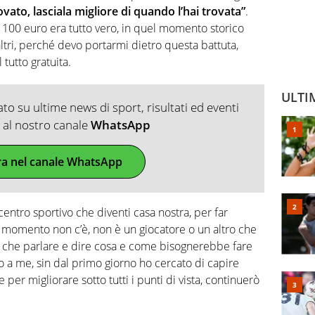
rovato, lasciala migliore di quando l’hai trovata”
.
 100 euro era tutto vero, in quel momento storico
ltri, perché devo portarmi dietro questa battuta,
 tutto gratuita.
ULTI
o su ultime news di sport, risultati ed eventi
ti al nostro canale
WhatsApp
ra nel canale WhatsApp
entro sportivo che diventi casa nostra, per far
l momento non c’è, non è un giocatore o un altro che
iù che parlare e dire cosa e come bisognerebbe fare
o a me, sin dal primo giorno ho cercato di capire
 per migliorare sotto tutti i punti di vista, continuerò