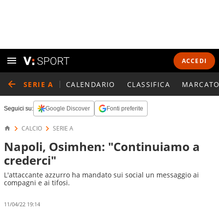
ACCEDI
SERIE A
CALENDARIO
CLASSIFICA
MARCATO
Seguici su:
Google Discover
Fonti preferite
CALCIO
SERIE A
Napoli, Osimhen: "Continuiamo a
crederci"
L'attaccante azzurro ha mandato sui social un messaggio ai
compagni e ai tifosi.
11/04/22 19:14