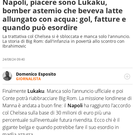
Napoli, piacere sono Lukaku,
bomber astemio che beveva latte
allungato con acqua: gol, fatture e
quando può esordire
La trattativa col Chelsea si è sbloccata e manca solo l'annuncio.
La storia di Big Rom: dall'infanzia in povertà allo scontro con
Ibrahimovic
24/08/24 09:40
Domenico Esposito
GIORNALISTA
Da vent’anni in campo e sul campo per vivere ogni evento
in tutte le sue sfaccettature. Passione smisurata per il
Finalmente
Lukaku
. Manca solo l’annuncio ufficiale e poi
calcio e per la sfera di cuoio. Il pallone è una cosa
Conte potrà riabbracciare Big Rom. La missione londinese di
serissima, guai a dirgli di no
Manna è andata a buon fine: il
Napoli
ha raggiunto l’accordo
col Chelsea sulla base di 30 milioni di euro più una
percentuale sull’eventuale futura rivendita. Ecco chi è il
gigante belga e quando potrebbe fare il suo esordio in
maglia azzurra.