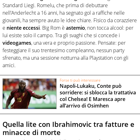
Standard Liegi. Romelu, che prima di debuttare
nell’Anderlecht a 16 anni, ha segnato gol a raffiche nelle
giovanili, ha sempre avuto le idee chiare. Fisico da corazziere
e
niente eccessi
. Big Rom è
astemio
, non tocca alcool: per
lui esiste solo il campo. Tra gli svaghi che si concede i
videogames
, una vera e proprio passione. Pensate: per
festeggiare il suo trentesimo compleanno, nessun party
sfrenato, ma una sessione notturna alla Playstation con gli
amici.
Forse ti può interessare
Napoli-Lukaku, Conte può
sorridere: si sblocca la trattativa
col Chelsea! E Maresca apre
all’arrivo di Osimhen
Quella lite con Ibrahimovic tra fatture e
minacce di morte