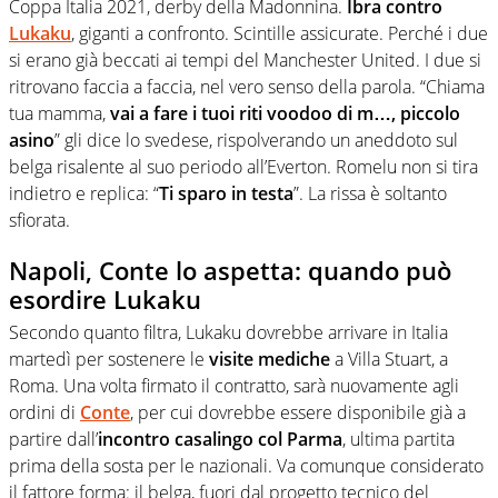
Coppa Italia 2021, derby della Madonnina.
Ibra contro
Lukaku
, giganti a confronto. Scintille assicurate. Perché i due
si erano già beccati ai tempi del Manchester United. I due si
ritrovano faccia a faccia, nel vero senso della parola. “Chiama
tua mamma,
vai a fare i tuoi riti voodoo di m…, piccolo
asino
” gli dice lo svedese, rispolverando un aneddoto sul
belga risalente al suo periodo all’Everton. Romelu non si tira
indietro e replica: “
Ti sparo in testa
”. La rissa è soltanto
sfiorata.
Napoli, Conte lo aspetta: quando può
esordire Lukaku
Secondo quanto filtra, Lukaku dovrebbe arrivare in Italia
martedì per sostenere le
visite mediche
a Villa Stuart, a
Roma. Una volta firmato il contratto, sarà nuovamente agli
ordini di
Conte
, per cui dovrebbe essere disponibile già a
partire dall’
incontro casalingo col Parma
, ultima partita
prima della sosta per le nazionali. Va comunque considerato
il fattore forma: il belga, fuori dal progetto tecnico del