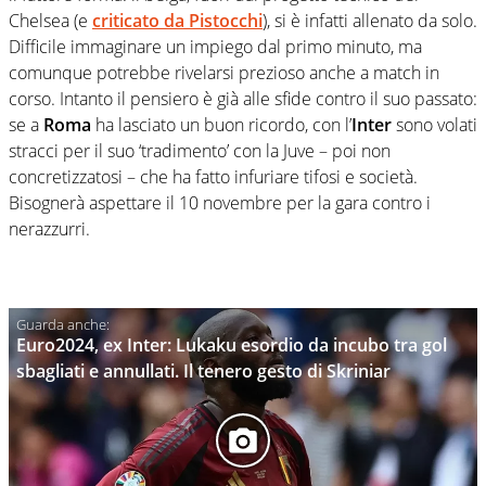
Chelsea (e
criticato da Pistocchi
), si è infatti allenato da solo.
Difficile immaginare un impiego dal primo minuto, ma
comunque potrebbe rivelarsi prezioso anche a match in
corso. Intanto il pensiero è già alle sfide contro il suo passato:
se a
Roma
ha lasciato un buon ricordo, con l’
Inter
sono volati
stracci per il suo ‘tradimento’ con la Juve – poi non
concretizzatosi – che ha fatto infuriare tifosi e società.
Bisognerà aspettare il 10 novembre per la gara contro i
nerazzurri.
Euro2024, ex Inter: Lukaku esordio da incubo tra gol
sbagliati e annullati. Il tenero gesto di Skriniar