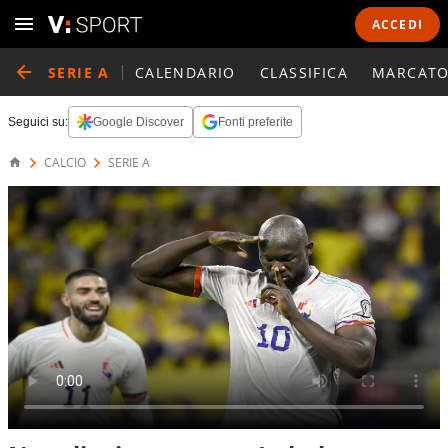
ACCEDI
SERIE A
CALENDARIO
CLASSIFICA
MARCATO
Seguici su:
Google Discover
Fonti preferite
CALCIO
SERIE A