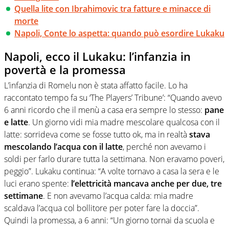
Quella lite con Ibrahimovic tra fatture e minacce di
morte
Napoli, Conte lo aspetta: quando può esordire Lukaku
Napoli, ecco il Lukaku: l’infanzia in
povertà e la promessa
L’infanzia di Romelu non è stata affatto facile. Lo ha
raccontato tempo fa su ‘The Players’ Tribune’: “Quando avevo
6 anni ricordo che il menù a casa era sempre lo stesso:
pane
e latte
. Un giorno vidi mia madre mescolare qualcosa con il
latte: sorrideva come se fosse tutto ok, ma in realtà
stava
mescolando l’acqua con il latte
, perché non avevamo i
soldi per farlo durare tutta la settimana. Non eravamo poveri,
peggio”. Lukaku continua: “A volte tornavo a casa la sera e le
luci erano spente:
l’elettricità mancava anche per due, tre
settimane
. E non avevamo l’acqua calda: mia madre
scaldava l’acqua col bollitore per poter fare la doccia”.
Quindi la promessa, a 6 anni: “Un giorno tornai da scuola e