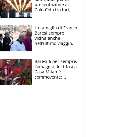
presentazione al
Colo-Colo tra luci,
spettacolo, elicotteri
e paracadutisti
La famiglia di Franco
Baresi sempre
vicina anche
nell'ultimo viaggio,
la moglie Maura, i
figli e i suoi cari
circondati
Baresi 6 per sempre,
dall'affetto dei tifosi
l'omaggio dei tifosi a
Casa Milan è
commovente:
maglie, bandiere,
sciarpe, lacrime e
bigliettini