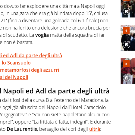
, competenza, conoscenza e memoria storica. Si occupa
ro dovuto far esplodere una città ma a Napoli oggi
lo, in una gara che era già blindata dopo 15′, chiusa
1′ (fino a diventare una goleada col 6-1 finale) non
e non ha lenito una delusione che ancora brucia per
 di scudetto. La
voglia
matta della squadra di far
e non è bastata.
li ed Adl da parte degli ultrà
o lo Scansuolo
la metamorfosi degli azzurri
osi del Napoli
il Napoli ed Adl da parte degli ultrà
 dai tifosi della curva B all’esterno del Maradona, la
re oggi già all’uscita del Napoli dall’Hotel Caracciolo
Vergognatevi” e “Voi non siete napoletani” alcuni cori.
mpre!”, oppure “La frittata è fatta, indegni”. E durante
tato
De Laurentiis
, bersaglio dei cori degli
ultrà
: