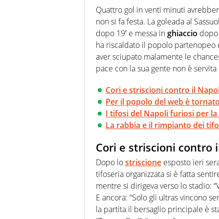
agenzie e testate. Esperienza
Quattro gol in venti minuti avrebbe
prevalentemente di calcio
non si fa festa. La goleada al Sassuo
dopo 19′ e messa in
ghiaccio
dopo 2
ha riscaldato il popolo partenopeo 
aver sciupato malamente le chances
pace con la sua gente non è servita 
Cori e striscioni contro il Napo
Per il popolo del web è tornat
I tifosi del Napoli furiosi per 
La rabbia e il rimpianto dei tif
Cori e striscioni contro 
Dopo lo
striscione
esposto ieri sera
tifoseria organizzata si è fatta senti
mentre si dirigeva verso lo stadio: “
E ancora: “Solo gli ultras vincono se
la partita il bersaglio principale è s