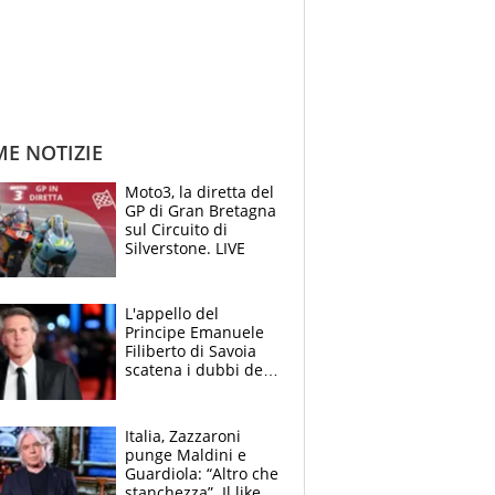
ME NOTIZIE
Moto3, la diretta del
GP di Gran Bretagna
sul Circuito di
Silverstone. LIVE
L'appello del
Principe Emanuele
Filiberto di Savoia
scatena i dubbi dei
tifosi: "E' una
trappola"
Italia, Zazzaroni
punge Maldini e
Guardiola: “Altro che
stanchezza”. Il like