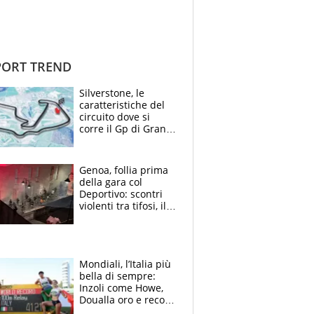
ORT TREND
Silverstone, le
caratteristiche del
circuito dove si
corre il Gp di Gran
Bretagna del
Motomondiale
Genoa, follia prima
della gara col
Deportivo: scontri
violenti tra tifosi, il
video è virale
Mondiali, l’Italia più
bella di sempre:
Inzoli come Howe,
Doualla oro e record
con la staffetta, Di