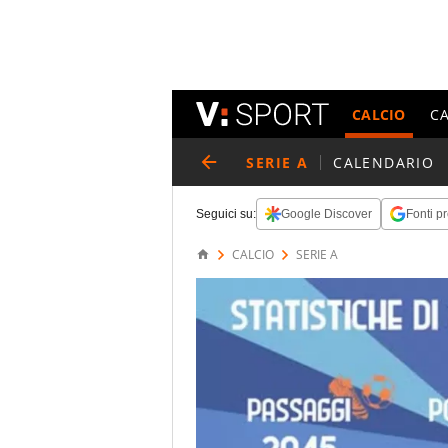
CALCIO
C
SERIE A
CALENDARIO
Seguici su:
Google Discover
Fonti pr
CALCIO
SERIE A