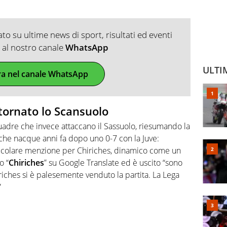
o su ultime news di sport, risultati ed eventi
ti al nostro canale
WhatsApp
ULTI
ra nel canale WhatsApp
 tornato lo Scansuolo
 squadre che invece attaccano il Sassuolo, riesumando la
 che nacque anni fa dopo uno 0-7 con la Juve:
rticolare menzione per Chiriches, dinamico come un
o “
Chiriches
” su Google Translate ed è uscito “sono
riches si è palesemente venduto la partita. La Lega
”