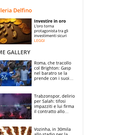
STORIE
lleria Delfino
SPECIALI
Investire in oro
L’oro torna
ESPERTI
protagonista tra gli
investimenti sicuri
LEGGI
CONTATTI
ME GALLERY
Roma, che tracollo
col Brighton: Gasp
nel baratro se la
prende con i suoi
cambiando tutti
Trabzonspor, delirio
per Salah: tifosi
impazziti e lui firma
il contratto allo
stadio
Vozinha, in 30mila
allo stadio per la