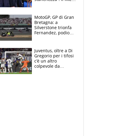
di Mancini e le
polemiche sui social
MotoGP, GP di Gran
Bretagna: a
Silverstone trionfa
Fernandez, podio
tutto Aprilia.
Bezzecchi stremato
ed eroico
Juventus, oltre a Di
Gregorio per i tifosi
c’è un altro
colpevole da
mandar via