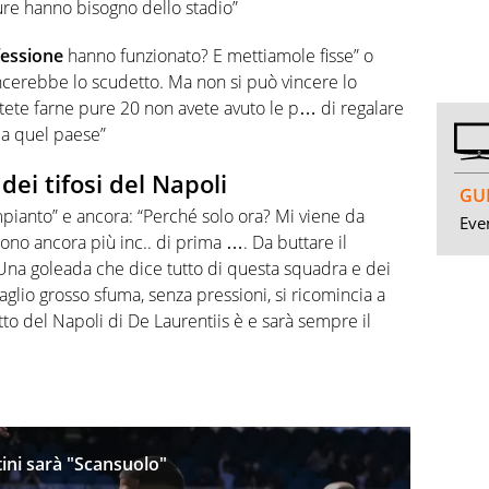
re hanno bisogno dello stadio”
essione
hanno funzionato? E mettiamole fisse” o
incerebbe lo scudetto. Ma non si può vincere lo
otete farne pure 20 non avete avuto le p… di regalare
 a quel paese”
dei tifosi del Napoli
GUI
rimpianto” e ancora: “Perché solo ora? Mi viene da
Even
ono ancora più inc.. di prima …. Da buttare il
: “Una goleada che dice tutto di questa squadra e dei
glio grosso sfuma, senza pressioni, si ricomincia a
to del Napoli di De Laurentiis è e sarà sempre il
tini sarà "Scansuolo"