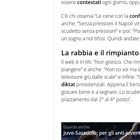
essere
contestati
ogni giorno, oppu
C’è chi osserva “Le cene con la
conf
anche: “Senza pressioni il Napoli v
scudetto senza pressioni” e poi: “P
un sogno a noi tifosi. Quindi andate
La rabbia e il rimpianto 
Il web è in tilt: “Non gioisco. Che 
piangere” e anche: “Non so voi ma s
televisore giù dalle scale” e infine
diktat
presidenziali. Appena il bersa
giocare bene e a segnare. Lo scudet
piazzamento dal 2° al 4° posto”.
Juve-Sassuolo: per gli anti-juven