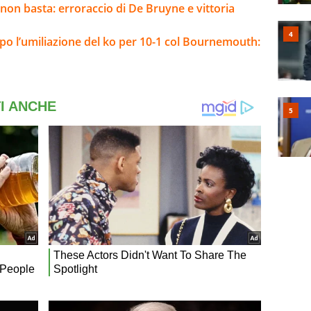
 non basta: erroraccio di De Bruyne e vittoria
opo l’umiliazione del ko per 10-1 col Bournemouth: