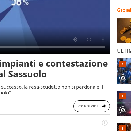
Gioie
ULTI
rimpianti e contestazione
al Sassuolo
il successo, la resa-scudetto non si perdona e il
uolo"
CONDIVIDI
numerose manifestazioni sportive e collaborato con