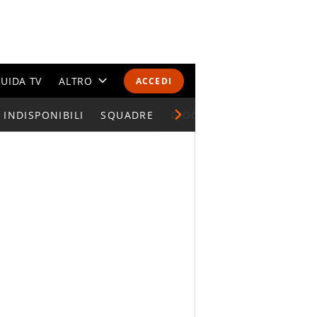
UIDA TV
ALTRO
ACCEDI
INDISPONIBILI
CALENDARI E CLASSIFICHE
SQUADRE
GIOCATORI SERIE A
ALTRI SPORT
MONDIALI 2026
OLIMPIADI
GOSSIP
LIFESTYLE