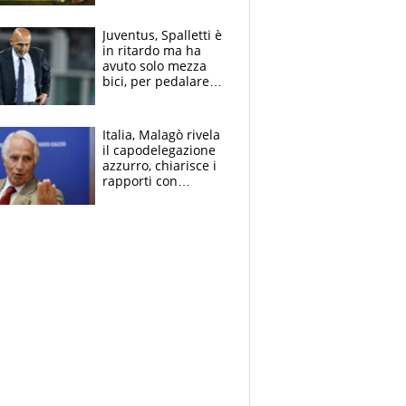
Fabio dominatrice
Juventus, Spalletti è
in ritardo ma ha
avuto solo mezza
bici, per pedalare
serve altro: i nodi
cruciali
Italia, Malagò rivela
il capodelegazione
azzurro, chiarisce i
rapporti con
Mancini e Conte e si
schiera su caso
Infantino