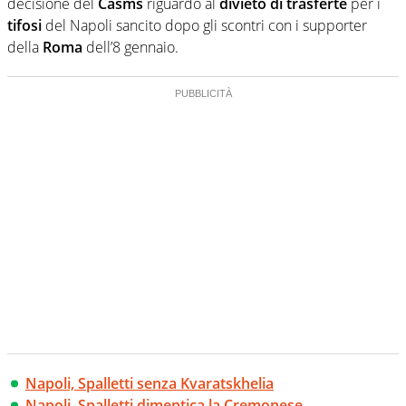
decisione del
Casms
riguardo al
divieto di trasferte
per i
tifosi
del Napoli sancito dopo gli scontri con i supporter
della
Roma
dell’8 gennaio.
Napoli, Spalletti senza Kvaratskhelia
Napoli, Spalletti dimentica la Cremonese