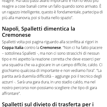
reagire. Ha fatto passi avanti importanti e non lo vedo più
reagire a cose banali come un fallo quando sono arrivato. È
un ragazzo intelligente, questo è fondamentale, partecipa di
più alla manovra, poi si butta nello spazio”.
Napoli, Spalletti dimentica la
Cremonese
Spalletti volta poi pagina riguardo alla sconfitta ai rigori in
Coppa Italia
contro la
Cremonese
. “Non ci ha fatto piacere
– sottolinea Spalletti -, ma non ci sono strascichi di nessun
tipo e mi aspetto la reazione corretta che deve esserci per
una squadra che va a giocare in un campo difficile, caldo. Ci
giochiamo qualcosa di importante e non vediamo l’ora”. “La
partita avrà duemila difficoltà – aggiunge poi il tecnico degli
azzurri -. Sarà una gara dura, in uno stadio caldo, ma nel
nostro percorso non possiamo scegliere che tipo di gara
affrontare”.
Spalletti sul divieto di trasferta per i