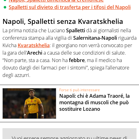
Spalletti sul divieto di trasferta per i tifosi del Napoli
Napoli, Spalletti senza Kvaratskhelia
La prima notizia che Luciano
Spalletti
dà ai giornalisti nella
conferenza stampa alla vigilia di
Salernitana-Napoli
riguarda
Kvicha
Kvaratskhelia
: il georgiano non verrà convocato per
la gara dell’
Arechi
a causa delle sue condizioni di salute.
“Non parte, sta a casa. Non ha
febbre
, ma il medico ha
dovuto dargli dei farmaci per i sintomi”, spiega l’allenatore
degli azzurri.
Forse ti può interessare
Napoli: chi è Adama Traoré, la
montagna di muscoli che può
sostituire Lozano
Vuoi essere sempre aggiornato su ultime news di