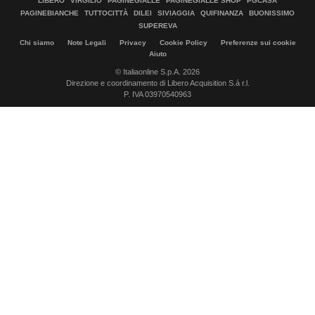
LIBERO
VIRGILIO
PAGINEGIALLE
PAGINEGIALLE SHOP
PGCASA
PAGINEBIANCHE
TUTTOCITTÀ
DILEI
SIVIAGGIA
QUIFINANZA
BUONISSIMO
SUPEREVA
Chi siamo
Note Legali
Privacy
Cookie Policy
Preferenze sui cookie
Aiuto
© Italiaonline S.p.A. 2026
Direzione e coordinamento di Libero Acquisition S.á r.l.
P. IVA 03970540963