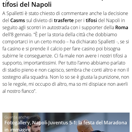
tifosi del Napoli
A Spalletti è stato chiesto di commentare anche la decisione
del
Casms
sul divieto di
trasferte
per i
tifosi
del Napoli in
seguito agli scontri in autostrada con i supporter della
Roma
dell’8 gennaio. “È per la storia della città che dobbiamo
comportarci in un certo modo – ha dichiarato Spalletti -, se si
fa casino e si prende il calcio per fare casino poi bisogna
subirne le conseguenze. Ci fa male non avere i nostri tifosi a
supporto, importantissimi. Per tutto l’anno abbiamo parlato
di stadio pieno e non capisco, sembra che conti altro e non il
sostegno alla squadra. Non lo so se è giusta la punizione, non
so le regole, mi occupo di altro, ma so mi dispiace non averli
al nostro fianco”.
Fotogallery, Napoli-Juventus 5-1: la festa del Maradona
in immagini