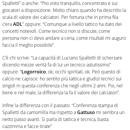
Spalletti” o anche
: “
l’ho visto tranquillo, concentrato e sui
giocatori a disposizione. Molto chiaro quando ha descritto la
scala di valore dei calciatori. Per fortuna che in prima fila
c’era
ADL
” oppure:
“
Comunque a livello tattico ha dato dei
concetti notevoli. Come tecnico non si discute, come
persona non ci devo andare a cena, come risultati mi auguro
faccia il meglio possibile”.
C’è chi scrive:
“La capacità di Luciano Spalletti di scherzare
dicendo mezze verità fa di lui un tecnico astutissimo”
oppure:
“
Logorroico
, ok; occhi spiritati, ok. Peò questo di
calcio ne capisce: ho sentito più tattica e giudizi tecnici sui
singoli in questa conferenza che negli ultimi 2 anni. Poi, nel
bene e nel male, la differenza la fa il valore dei calciatori”.
Infine la differenza con il passato:
“Conferenza stampa di
Spalletti da camomilla ma rispetto a
Gattuso
mi sembra un
netto passo avanti. Si parla di tattica e tecnica, basta
cazzimma e facce tirate”