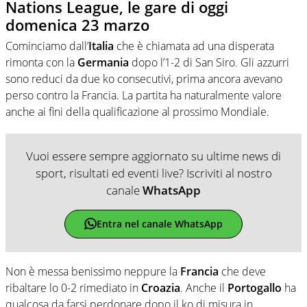
Nations League, le gare di oggi
domenica 23 marzo
Cominciamo dall’
Italia
che è chiamata ad una disperata
rimonta con la
Germania
dopo l’1-2 di San Siro. Gli azzurri
sono reduci da due ko consecutivi, prima ancora avevano
perso contro la Francia. La partita ha naturalmente valore
anche ai fini della qualificazione al prossimo Mondiale.
Vuoi essere sempre aggiornato su ultime news di
sport, risultati ed eventi live? Iscriviti al nostro
canale
WhatsApp
Entra nel canale WhatsApp
Non è messa benissimo neppure la
Francia
che deve
ribaltare lo 0-2 rimediato in
Croazia
. Anche il
Portogallo
ha
qualcosa da farsi perdonare dopo il ko di misura in