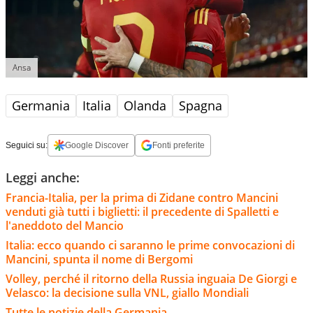
Ansa
Germania
Italia
Olanda
Spagna
Seguici su:
Google Discover
Fonti preferite
Leggi anche:
Francia-Italia, per la prima di Zidane contro Mancini
venduti già tutti i biglietti: il precedente di Spalletti e
l'aneddoto del Mancio
Italia: ecco quando ci saranno le prime convocazioni di
Mancini, spunta il nome di Bergomi
Volley, perché il ritorno della Russia inguaia De Giorgi e
Velasco: la decisione sulla VNL, giallo Mondiali
Tutte le notizie della Germania