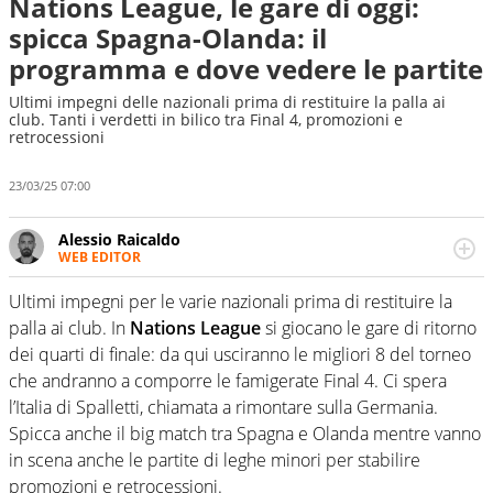
Nations League, le gare di oggi:
spicca Spagna-Olanda: il
programma e dove vedere le partite
Ultimi impegni delle nazionali prima di restituire la palla ai
club. Tanti i verdetti in bilico tra Final 4, promozioni e
retrocessioni
23/03/25 07:00
Alessio Raicaldo
WEB EDITOR
Un figlio che si chiama Diego e la tesi di laurea sugli stadi
di proprietà in Italia. Il calcio quale filo conduttore
Ultimi impegni per le varie nazionali prima di restituire la
irrinunciabile tra passione e professione. Per Virgilio
palla ai club. In
Nations League
si giocano le gare di ritorno
Sport indaga, approfondisce e scandaglia l'universo
dei quarti di finale: da qui usciranno le migliori 8 del torneo
mondo dello sport per antonomasia
che andranno a comporre le famigerate Final 4. Ci spera
l’Italia di Spalletti, chiamata a rimontare sulla Germania.
Spicca anche il big match tra Spagna e Olanda mentre vanno
in scena anche le partite di leghe minori per stabilire
promozioni e retrocessioni.