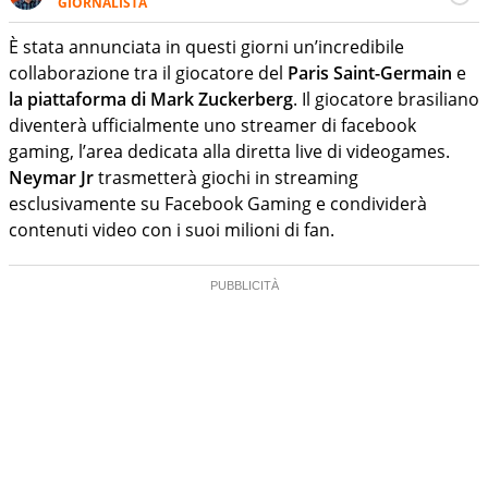
GIORNALISTA
Giornalista sportivo e professionista nel mondo della
comunicazione digitale. Lavora insieme a club, leghe e
È stata annunciata in questi giorni un’incredibile
brand nel mondo del calcio. È ormai da anni una delle
collaborazione tra il giocatore del
Paris Saint-Germain
e
anime del Social Football Summit di Roma. Per Virgilio
la piattaforma di Mark Zuckerberg
. Il giocatore brasiliano
Sport cura gli approfondimenti relativi all’intreccio tra i
diventerà ufficialmente uno streamer di facebook
mondi del calcio, della comunicazione e del marketing
gaming, l’area dedicata alla diretta live di videogames.
Neymar Jr
trasmetterà giochi in streaming
esclusivamente su Facebook Gaming e condividerà
contenuti video con i suoi milioni di fan.