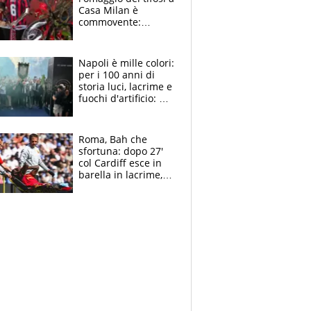
Casa Milan è
commovente:
maglie, bandiere,
sciarpe, lacrime e
bigliettini
Napoli è mille colori:
per i 100 anni di
storia luci, lacrime e
fuochi d'artificio: De
Laurentiis salta al
coro anti-Juve
Roma, Bah che
sfortuna: dopo 27'
col Cardiff esce in
barella in lacrime,
Dybala rigore da
schiaffi, i giallorossi
prendono 3 gol in
45'