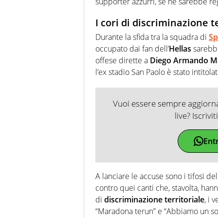
supporter azzurri, se ne sarebbe reg
I cori di discriminazione t
Durante la sfida tra la squadra di
Sp
occupato dai fan dell’
Hellas
sarebbe
offese dirette a
Diego Armando M
l’ex stadio San Paolo è stato intitolat
Vuoi essere sempre aggiornat
live? Iscrivi
Ent
A lanciare le accuse sono i tifosi 
contro quei canti che, stavolta, hanno
di
discriminazione territoriale
, i
“Maradona terun” e “Abbiamo un sog