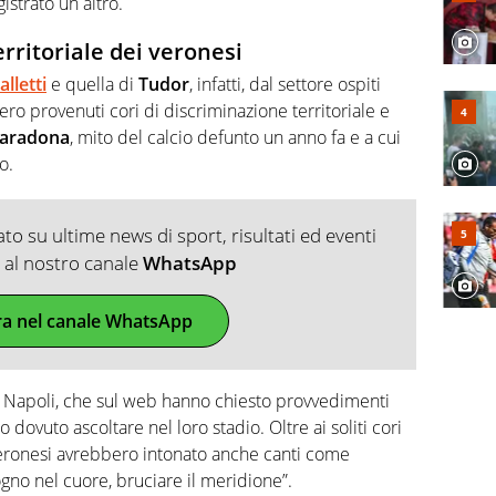
istrato un altro.
erritoriale dei veronesi
alletti
e quella di
Tudor
, infatti, dal settore ospiti
ro provenuti cori di discriminazione territoriale e
aradona
, mito del calcio defunto un anno fa e a cui
o.
o su ultime news di sport, risultati ed eventi
ti al nostro canale
WhatsApp
ra nel canale WhatsApp
del Napoli, che sul web hanno chiesto provvedimenti
 dovuto ascoltare nel loro stadio. Oltre ai soliti cori
 veronesi avrebbero intonato anche canti come
no nel cuore, bruciare il meridione”.