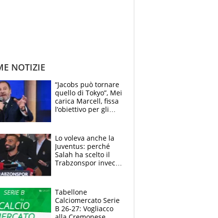
ME NOTIZIE
“Jacobs può tornare
quello di Tokyo”, Mei
carica Marcell, fissa
l’obiettivo per gli
Europei e scherza
su Binaghi
Lo voleva anche la
Juventus: perché
Salah ha scelto il
Trabzonspor invece
di un top club
Tabellone
Calciomercato Serie
B 26-27: Vogliacco
alla Cremonese,