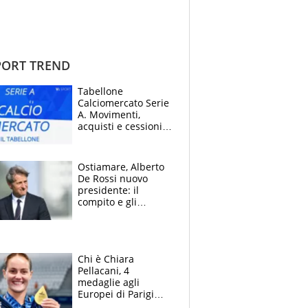
ORT TREND
Tabellone
Calciomercato Serie
A. Movimenti,
acquisti e cessioni:
estate 2026-27
Ostiamare, Alberto
De Rossi nuovo
presidente: il
compito e gli
obiettivi ricevuti dal
figlio Daniele
Chi è Chiara
Pellacani, 4
medaglie agli
Europei di Parigi
2026, papà