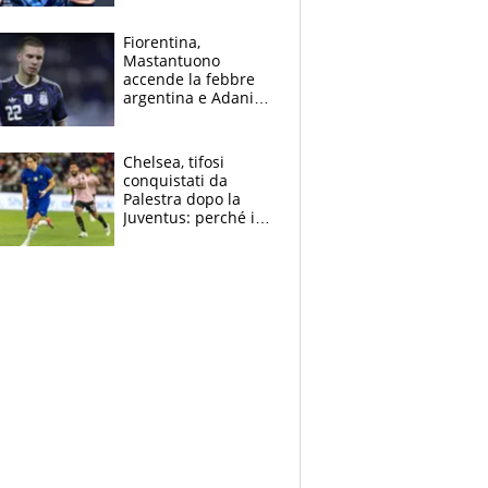
Giampaolo
giornalista, mamma
Fiorentina,
insegnante e il
Mastantuono
fratello calciatore
accende la febbre
argentina e Adani
impazzisce. Ma
Antognoni ‘rovina la
festa’ a Commisso
Chelsea, tifosi
conquistati da
Palestra dopo la
Juventus: perché i
fan dei Blues sono
pazzi dell’azzurro