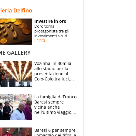
STORIE
lleria Delfino
SPECIALI
Investire in oro
L’oro torna
ESPERTI
protagonista tra gli
investimenti sicuri
LEGGI
CONTATTI
ME GALLERY
Vozinha, in 30mila
allo stadio per la
presentazione al
Colo-Colo tra luci,
spettacolo, elicotteri
e paracadutisti
La famiglia di Franco
Baresi sempre
vicina anche
nell'ultimo viaggio,
la moglie Maura, i
figli e i suoi cari
circondati
Baresi 6 per sempre,
dall'affetto dei tifosi
l'omaggio dei tifosi a