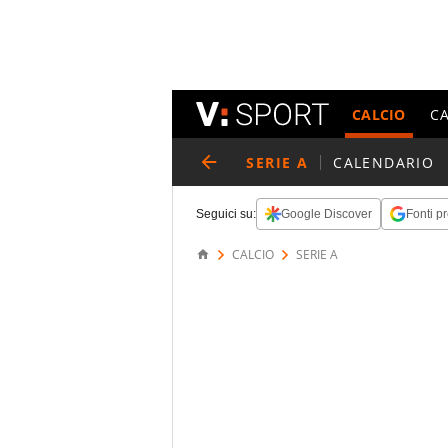
CALCIO
C
SERIE A
CALENDARIO
Seguici su:
Google Discover
Fonti pr
CALCIO
SERIE A