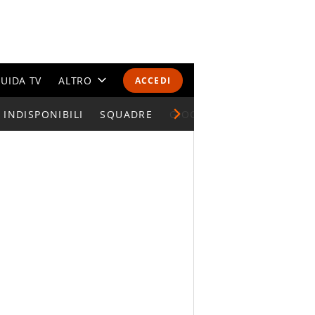
UIDA TV
ALTRO
ACCEDI
INDISPONIBILI
CALENDARI E CLASSIFICHE
SQUADRE
GIOCATORI SERIE A
ALTRI SPORT
MONDIALI 2026
OLIMPIADI
GOSSIP
LIFESTYLE