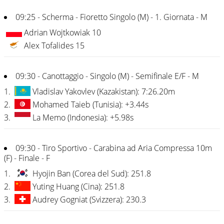
09:25 - Scherma - Fioretto Singolo (M) - 1. Giornata - M
Adrian Wojtkowiak 10
Alex Tofalides 15
09:30 - Canottaggio - Singolo (M) - Semifinale E/F - M
1.
Vladislav Yakovlev (Kazakistan): 7:26.20m
2.
Mohamed Taieb (Tunisia): +3.44s
3.
La Memo (Indonesia): +5.98s
09:30 - Tiro Sportivo - Carabina ad Aria Compressa 10m
(F) - Finale - F
1.
Hyojin Ban (Corea del Sud): 251.8
2.
Yuting Huang (Cina): 251.8
3.
Audrey Gogniat (Svizzera): 230.3