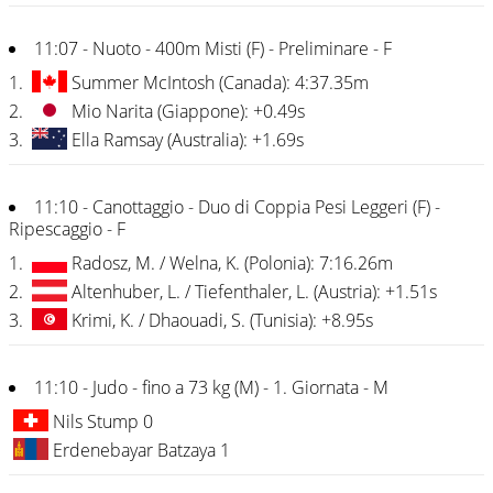
11:07 - Nuoto - 400m Misti (F) - Preliminare - F
1.
Summer McIntosh (Canada): 4:37.35m
2.
Mio Narita (Giappone): +0.49s
3.
Ella Ramsay (Australia): +1.69s
11:10 - Canottaggio - Duo di Coppia Pesi Leggeri (F) -
Ripescaggio - F
1.
Radosz, M. / Welna, K. (Polonia): 7:16.26m
2.
Altenhuber, L. / Tiefenthaler, L. (Austria): +1.51s
3.
Krimi, K. / Dhaouadi, S. (Tunisia): +8.95s
11:10 - Judo - fino a 73 kg (M) - 1. Giornata - M
Nils Stump 0
Erdenebayar Batzaya 1