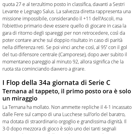
quota 27 e al terzultimo posto in classifica, davanti a Sestri
Levante e Legnago Salus. La salvezza diretta rappresenta una
missione impossibile, considerando il +11 dell’Ascoli, ma
l’obiettivo primario deve essere quello di giocare in casa la
gara di ritorno degli spareggi per non retrocedere, così da
poter contare anche sul doppio risultato in caso di parità
nella differenza reti. Se poi vinci anche così, al 95′ con il gol
del tuo difensore centrale (Camporese), dopo aver subito il
momentaneo pareggio al minuto 92, allora significa che la
ruota sta cominciando davvero a girare.
I Flop della 34a giornata di Serie C
Ternana al tappeto, il primo posto ora è solo
un miraggio
La Ternana ha mollato. Non ammette repliche il 4-1 incassato
dalle Fere sul campo di una Lucchese sull’orlo del baratro,
ma dotata di straordinario orgoglio e grandissima dignità. Il
3-0 dopo mezzora di gioco è solo uno dei tanti segnali