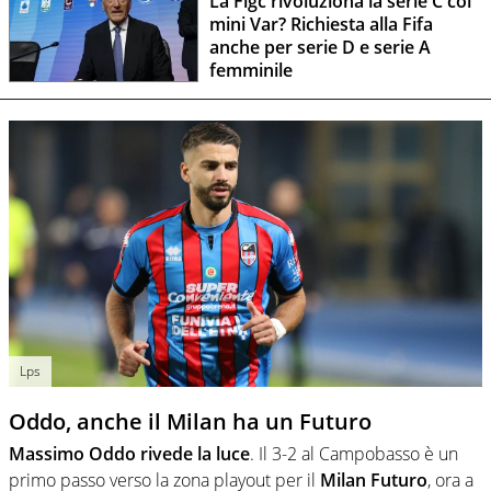
La Figc rivoluziona la serie C col
mini Var? Richiesta alla Fifa
anche per serie D e serie A
femminile
Lps
Oddo, anche il Milan ha un Futuro
Massimo Oddo rivede la luce
. Il 3-2 al Campobasso è un
primo passo verso la zona playout per il
Milan Futuro
, ora a