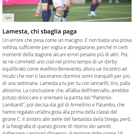
Lps
Lamesta, chi sbaglia paga
Un errore che pesa come un macigno. E non basta una prova
volitiva, sufficiente per voglia e abnegazione, perché in certi
momenti della stagione alcuni errori pesano più di altri. Poi,
se ne commetti uno così nel primo tempo di un derby
equilibrato come Avellino-Benevento, allora vai incontro ad
incubi che non ti lasceranno dormire sonni tranquilli per più
di una settimana. Lamesta a tu per tu con Iannarilli, tiro, palla
altissima. La conclusione che, all’alba dell’intervallo, avrebbe
potuto sbloccare e orientare la partita del “Partenio-
Lombardi”, poi decisa dai gol di Armellino e Palumbo, che
hanno regalato un’altra gioia alla prima della classe del
girone C. Il sinistro alle stelle del fantasista della Strega, però,
è la fotografia di questo girone di ritorno dei sanniti:
dall’essere campioni d’inverno, al termine delle prime 19