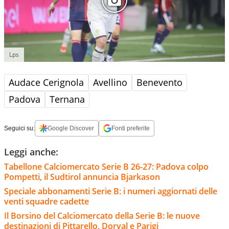
Lps
Audace Cerignola
Avellino
Benevento
Padova
Ternana
Seguici su:
Google Discover
Fonti preferite
Leggi anche:
Tabellone Calciomercato Serie B 26-27: Padova colpo
Pompetti, il Sudtirol annuncia Bjarkason
Speciale abbonamenti Serie B: i numeri aggiornati delle
venti squadre cadette
Il Borsino del Calciomercato della Serie B: le nuove
destinazioni di Pittarello, Dorval e Parigi