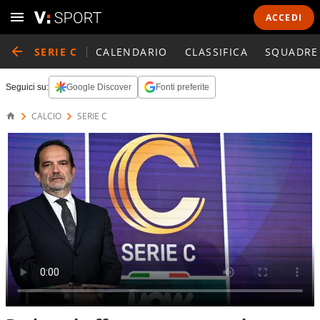
ACCEDI
SERIE C
CALENDARIO
CLASSIFICA
SQUADRE
Seguici su:
Google Discover
Fonti preferite
CALCIO
SERIE C