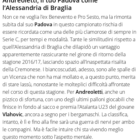
Andreoletti, il tuo Padova come
l’Alessandria di Braglia
Non ce ne voglia l’ex Benevento e Pro Sesto, ma la rimonta
subita dal suo
Padova
in questo campionato rischia di
essere ricordata come una delle più clamorose di sempre in
Serie C, per tempi e modalità. Tante le similitudini rispetto a
quell’Alessandria di Braglia che dilapidò un vantaggio
apparentemente rassicurante nel girone di ritorno della
stagione 2016/17, lasciando spazio all’inaspettata risalita
della Cremonese. I biancoscudati, adesso, sono alle spalle di
un Vicenza che non ha mai mollato e, a questo punto, merita
di stare lassù, nonostante le molteplici difficoltà affrontate
nel corso di questa stagione. Per
Andreoletti
, anche un
pizzico di sfortuna, con uno degli ultimi palloni giocabili che
finisce in fondo al sacco e premia l’Atalanta U23 del giovane
Vlahovic
, ancora a segno per i bergamaschi. La classifica,
intanto, è lì e fino alla fine sarà una guerra di nervi per ambo
le compagini. Ma è facile intuire chi sta vivendo meglio
questo momento sotto l’aspetto mentale.