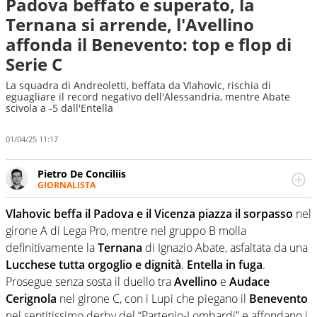
Padova beffato e superato, la
Ternana si arrende, l'Avellino
affonda il Benevento: top e flop di
Serie C
La squadra di Andreoletti, beffata da Vlahovic, rischia di
eguagliare il record negativo dell'Alessandria, mentre Abate
scivola a -5 dall'Entella
01/04/25 11:17
Pietro De Conciliis
GIORNALISTA
Giornalista pubblicista e speaker radiofonico, per Virgilio
Sport si occupa di calcio con uno sguardo attento e
Vlahovic beffa il Padova e il Vicenza piazza il sorpasso
nel
competente sui campionati di Serie B e Serie C
girone A di Lega Pro, mentre nel gruppo B molla
definitivamente la
Ternana
di Ignazio Abate, asfaltata da una
Lucchese tutta orgoglio e dignità
.
Entella in fuga
.
Prosegue senza sosta il duello tra
Avellino
e
Audace
Cerignola
nel girone C, con i Lupi che piegano il
Benevento
nel sentitissimo derby del “Partenio-Lombardi” e affondano i