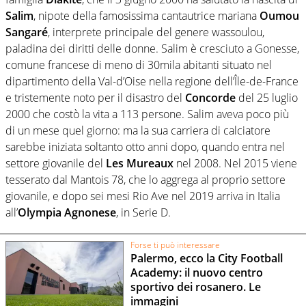
Salim
, nipote della famosissima cantautrice mariana
Oumou
Sangaré
, interprete principale del genere wassoulou,
paladina dei diritti delle donne. Salim è cresciuto a Gonesse,
comune francese di meno di 30mila abitanti situato nel
dipartimento della Val-d’Oise nella regione dell’Île-de-France
e tristemente noto per il disastro del
Concorde
del 25 luglio
2000 che costò la vita a 113 persone. Salim aveva poco più
di un mese quel giorno: ma la sua carriera di calciatore
sarebbe iniziata soltanto otto anni dopo, quando entra nel
settore giovanile del
Les Mureaux
nel 2008. Nel 2015 viene
tesserato dal Mantois 78, che lo aggrega al proprio settore
giovanile, e dopo sei mesi Rio Ave nel 2019 arriva in Italia
all’
Olympia Agnonese
, in Serie D.
Forse ti può interessare
Palermo, ecco la City Football
Academy: il nuovo centro
sportivo dei rosanero. Le
immagini