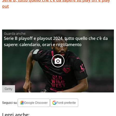
Serie B, tutto quello che c’è da sapere su play off e play
out
Serie B playoff e playout 2024, tutto quello che c’è da
sapere: calendario, orari e regolamento
Getty
Seguici su:
Google Discover
Fonti preferite
Leggi anche: