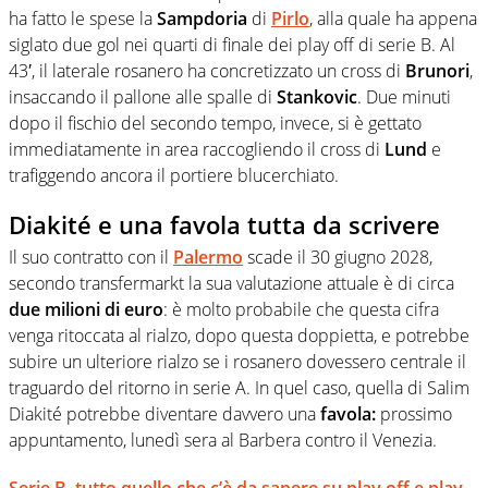
ha fatto le spese la
Sampdoria
di
Pirlo
, alla quale ha appena
siglato due gol nei quarti di finale dei play off di serie B. Al
43′, il laterale rosanero ha concretizzato un cross di
Brunori
,
insaccando il pallone alle spalle di
Stankovic
. Due minuti
dopo il fischio del secondo tempo, invece, si è gettato
immediatamente in area raccogliendo il cross di
Lund
e
trafiggendo ancora il portiere blucerchiato.
Diakité e una favola tutta da scrivere
Il suo contratto con il
Palermo
scade il 30 giugno 2028,
secondo transfermarkt la sua valutazione attuale è di circa
due milioni di euro
: è molto probabile che questa cifra
venga ritoccata al rialzo, dopo questa doppietta, e potrebbe
subire un ulteriore rialzo se i rosanero dovessero centrale il
traguardo del ritorno in serie A. In quel caso, quella di Salim
Diakité potrebbe diventare davvero una
favola:
prossimo
appuntamento, lunedì sera al Barbera contro il Venezia.