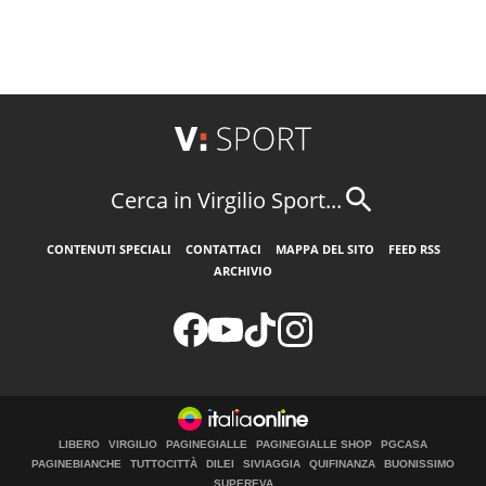
Cerca in Virgilio Sport...
CONTENUTI SPECIALI
CONTATTACI
MAPPA DEL SITO
FEED RSS
ARCHIVIO
LIBERO
VIRGILIO
PAGINEGIALLE
PAGINEGIALLE SHOP
PGCASA
PAGINEBIANCHE
TUTTOCITTÀ
DILEI
SIVIAGGIA
QUIFINANZA
BUONISSIMO
SUPEREVA