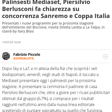
Palinsesti Mediaset, Piersilvio
Berlusconi fa chiarezza su
concorrenza Sanremo e Coppa Italia
Presentati i nuovi programmi per la prossima stagione
dell'emittente del Biscione, novità Diletta Leotta a La Talpa, in
stand-by Ilary Blasi
17/07/24 16:34
Fabrizio Piccolo
GIORNALISTA
Nella sua carriera ha seguito numerose manifestazioni
sportive e collaborato con agenzie e testate. Esperienza,
Dopo Sky e La7, e in attesa della Rai che scoprirà i veli
competenza, conoscenza e memoria storica. Si occupa
dodopomani, venerdì, negli studi di Napoli, è toccato a
prevalentemente di calcio
Mediaset presentare oggi i palinsesti per la prossima
stagione. A presentare la cerimonia il padrone di casa
Piersilvio Berlusconi che, oltre a gioire per i ricavi pubblicitari
ottenuti dal gruppo (6,7%), si compiace per i risultati
raggiunti nell’ultimo anno dalla nuova linea editoriale
scegliendo di puntare soprattutto su quello che funziona.