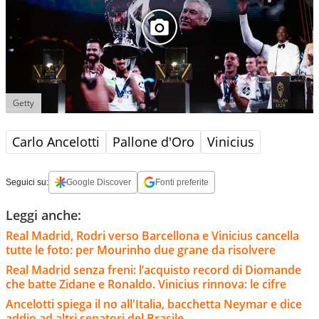
Getty
Carlo Ancelotti
Pallone d'Oro
Vinicius
Seguici su:
Google Discover
Fonti preferite
Leggi anche:
Real Madrid, Rodri verso Barcellona e Vinicius cancella
tutte le foto: per Mourinho due grane da risolvere
Real Madrid senza freni: l’acquisto record di Diomande
che batte Zidane e Ronaldo. Vinicius rinnova: le cifre
Ancelotti spiega il no all'Italia, bacchetta Neymar e dice
addio ad altri senatori del Brasile