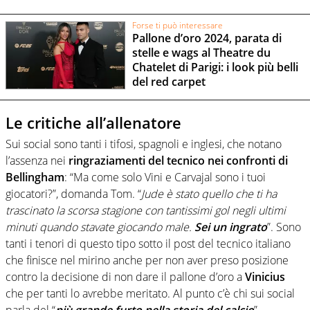
Forse ti può interessare
Pallone d’oro 2024, parata di
stelle e wags al Theatre du
Chatelet di Parigi: i look più belli
del red carpet
Le critiche all’allenatore
Sui social sono tanti i tifosi, spagnoli e inglesi, che notano
l’assenza nei
ringraziamenti del tecnico nei confronti di
Bellingham
: “Ma come solo Vini e Carvajal sono i tuoi
giocatori?”, domanda Tom. “
Jude è stato quello che ti ha
trascinato la scorsa stagione con tantissimi gol negli ultimi
minuti quando stavate giocando male.
Sei un ingrato
”. Sono
tanti i tenori di questo tipo sotto il post del tecnico italiano
che finisce nel mirino anche per non aver preso posizione
contro la decisione di non dare il pallone d’oro a
Vinicius
che per tanti lo avrebbe meritato. Al punto c’è chi sui social
parla del “
più grande furto nella storia del calcio
”.