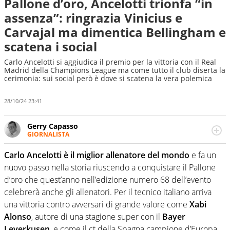
Pallone d’oro, Ancelotti trionfa “in
assenza”: ringrazia Vinicius e
Carvajal ma dimentica Bellingham e
scatena i social
Carlo Ancelotti si aggiudica il premio per la vittoria con il Real
Madrid della Champions League ma come tutto il club diserta la
cerimonia: sui social però è dove si scatena la vera polemica
28/10/24 23:41
Gerry Capasso
GIORNALISTA
Per lui gli sport americani non hanno segreti: basket,
football, baseball e la capacità innata di trovare la notizia
Carlo Ancelotti è il miglior allenatore del mondo
e fa un
dove altri non vedono granché
nuovo passo nella storia riuscendo a conquistare il Pallone
d’oro che quest’anno nell’edizione numero 68 dell’evento
celebrerà anche gli allenatori. Per il tecnico italiano arriva
una vittoria contro avversari di grande valore come
Xabi
Alonso
, autore di una stagione super con il
Bayer
Leverkusen
, e come il ct della Spagna campione d’Europa,