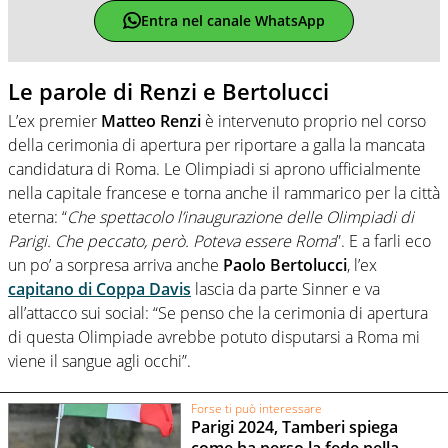
Entra nel canale WhatsApp
Le parole di Renzi e Bertolucci
L’ex premier
Matteo Renzi
è intervenuto proprio nel corso
della cerimonia di apertura per riportare a galla la mancata
candidatura di Roma. Le Olimpiadi si aprono ufficialmente
nella capitale francese e torna anche il rammarico per la città
eterna: “
Che spettacolo l’inaugurazione delle Olimpiadi di
Parigi. Che peccato, però. Poteva essere Roma
”. E a farli eco
un po’ a sorpresa arriva anche
Paolo Bertolucci
, l’ex
capitano di Coppa Davis
lascia da parte Sinner e va
all’attacco sui social: “Se penso che la cerimonia di apertura
di questa Olimpiade avrebbe potuto disputarsi a Roma mi
viene il sangue agli occhi”.
Forse ti può interessare
Parigi 2024, Tamberi spiega