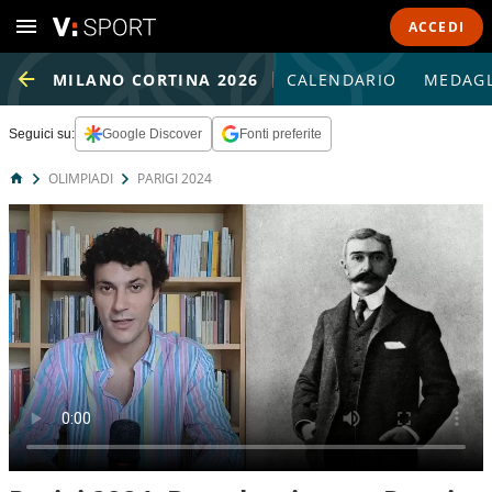
ACCEDI
MILANO CORTINA 2026
CALENDARIO
MEDAGL
Seguici su:
Google Discover
Fonti preferite
OLIMPIADI
PARIGI 2024