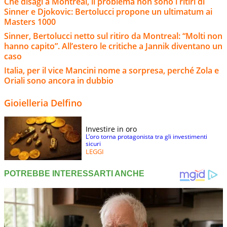
Che disagi a Montreal, il problema non sono i ritiri di
Sinner e Djokovic: Bertolucci propone un ultimatum ai
Masters 1000
Sinner, Bertolucci netto sul ritiro da Montreal: “Molti non
hanno capito”. All’estero le critiche a Jannik diventano un
caso
Italia, per il vice Mancini nome a sorpresa, perché Zola e
Oriali sono ancora in dubbio
Gioielleria Delfino
Investire in oro
L’oro torna protagonista tra gli investimenti
sicuri
LEGGI