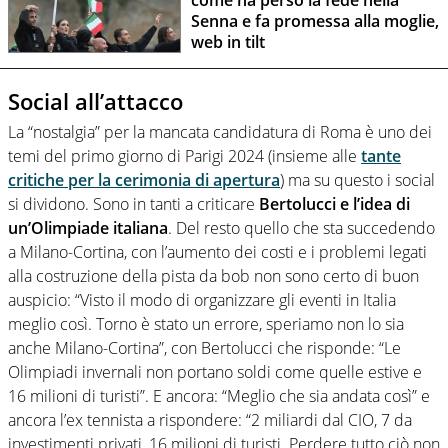
come ha perso la fede nella
Senna e fa promessa alla moglie,
web in tilt
Social all’attacco
La “nostalgia” per la mancata candidatura di Roma è uno dei
temi del primo giorno di Parigi 2024 (insieme alle
tante
critiche per la cerimonia di apertura
) ma su questo i social
si dividono. Sono in tanti a criticare
Bertolucci e l’idea di
un’Olimpiade italiana
. Del resto quello che sta succedendo
a Milano-Cortina, con l’aumento dei costi e i problemi legati
alla costruzione della pista da bob non sono certo di buon
auspicio: “Visto il modo di organizzare gli eventi in Italia
meglio così. Torno è stato un errore, speriamo non lo sia
anche Milano-Cortina”, con Bertolucci che risponde: “Le
Olimpiadi invernali non portano soldi come quelle estive e
16 milioni di turisti”. E ancora: “Meglio che sia andata così” e
ancora l’ex tennista a rispondere: “2 miliardi dal CIO, 7 da
investimenti privati, 16 milioni di turisti. Perdere tutto ciò non