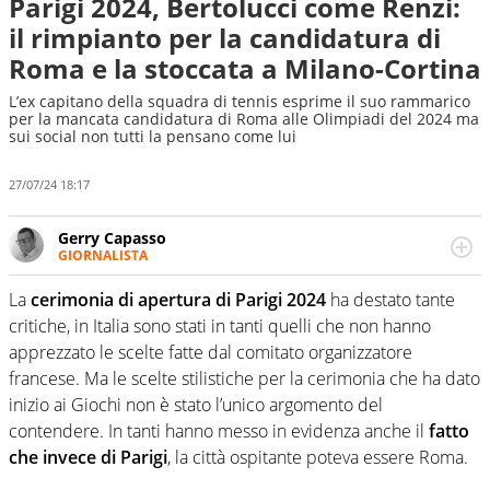
Parigi 2024, Bertolucci come Renzi:
il rimpianto per la candidatura di
Roma e la stoccata a Milano-Cortina
L’ex capitano della squadra di tennis esprime il suo rammarico
per la mancata candidatura di Roma alle Olimpiadi del 2024 ma
sui social non tutti la pensano come lui
27/07/24 18:17
Gerry Capasso
GIORNALISTA
Per lui gli sport americani non hanno segreti: basket,
football, baseball e la capacità innata di trovare la notizia
La
cerimonia di apertura di Parigi 2024
ha destato tante
dove altri non vedono granché
critiche, in Italia sono stati in tanti quelli che non hanno
apprezzato le scelte fatte dal comitato organizzatore
francese. Ma le scelte stilistiche per la cerimonia che ha dato
inizio ai Giochi non è stato l’unico argomento del
contendere. In tanti hanno messo in evidenza anche il
fatto
che invece di Parigi
, la città ospitante poteva essere Roma.