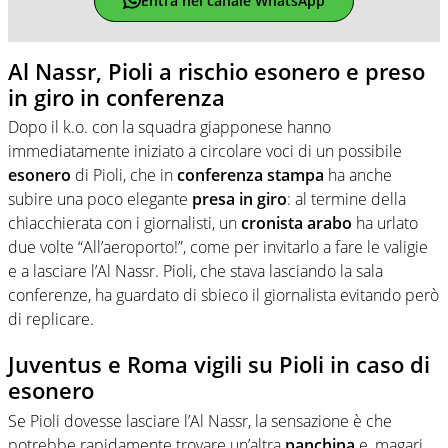
Entra nel canale WhatsApp
Al Nassr, Pioli a rischio esonero e preso
in giro in conferenza
Dopo il k.o. con la squadra giapponese hanno
immediatamente iniziato a circolare voci di un possibile
esonero
di Pioli, che in
conferenza
stampa
ha anche
subire una poco elegante
presa
in
giro
: al termine della
chiacchierata con i giornalisti, un
cronista
arabo
ha urlato
due volte “All’aeroporto!”, come per invitarlo a fare le valigie
e a lasciare l’Al Nassr. Pioli, che stava lasciando la sala
conferenze, ha guardato di sbieco il giornalista evitando però
di replicare.
Juventus e Roma vigili su Pioli in caso di
esonero
Se Pioli dovesse lasciare l’Al Nassr, la sensazione è che
potrebbe rapidamente trovare un’altra
panchina
e, magari,