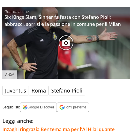
Six Kings Slam, Sinner fa festa con Stefano Pioli:
abbracci, sorrisi e la passione in comune per il Milan
ANSA
Juventus
Roma
Stefano Pioli
Seguici su:
Google Discover
Fonti preferite
Leggi anche:
Inzaghi ringrazia Benzema ma per l'Al Hilal quante