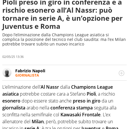
Pioli preso in giro in conferenza e a
rischio esonero all’Al Nassr: può
tornare in serie A, è un’opzione per
Juventus e Roma
Dopo l’eliminazione dalla Champions League asiatica si
complica la posizione del tecnico nel club saudita: ma l’ex Milan
potrebbe trovare subito un nuovo incarico
02/05/25 13:36
Fabrizio Napoli
GIORNALISTA
Giornalista professionista, per Virgilio Sport segue anche
il calcio ma è con la pallanuoto che esalta competenze e
L’eliminazione dell’
Al Nassr
dalla
Champions League
passioni. Cura la comunicazione di HaBaWaBa, il più
asiatica
potrebbe costare cara a Stefano
Pioli
, a rischio
grande festival di waterpolo per bambini al mondo
esonero
dopo essere stato anche
preso in giro
da un
giornalista
arabo nella
conferenza
stampa
seguita alla
sconfitta nella semifinale col
Kawasaki
Frontale
. L’ex
allenatore del
Milan
, però, potrebbe subito trovare un
incarico in
serie A
: è tra le opzioni per
Juventus
e
Roma
.