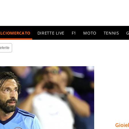
ALCIOMERCATO
DIRETTE LIVE
F1
MOTO
TENNIS
G
eferite
Gioie