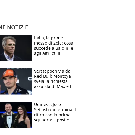
ME NOTIZIE
Italia, le prime
mosse di Zola: cosa
succede a Baldini e
agli altri ct. Il
Borussia tenta un
altro sgarbo agli
azzurri
Verstappen via da
Red Bull: Montoya
svela la richiesta
assurda di Max e lo
avverte: “Sicuro
Mercedes e
McLaren siano
Udinese, Josè
meglio?”
Sebastiani termina il
ritiro con la prima
squadra: il post del
figlio di Amadeus e
Sanremo sullo