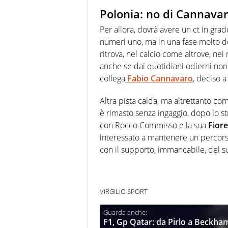
Polonia: no di Cannavar
Per allora, dovrà avere un ct in gr
numeri uno, ma in una fase molto de
ritrova, nel calcio come altrove, nei 
anche se dai quotidiani odierni non
collega
Fabio Cannavaro
, deciso a
Altra pista calda, ma altrettanto co
è rimasto senza ingaggio, dopo lo s
con Rocco Commisso e la sua
Fiore
interessato a mantenere un percorso
con il supporto, immancabile, del s
VIRGILIO SPORT
F1, Gp Qatar: da Pirlo a Beckham 