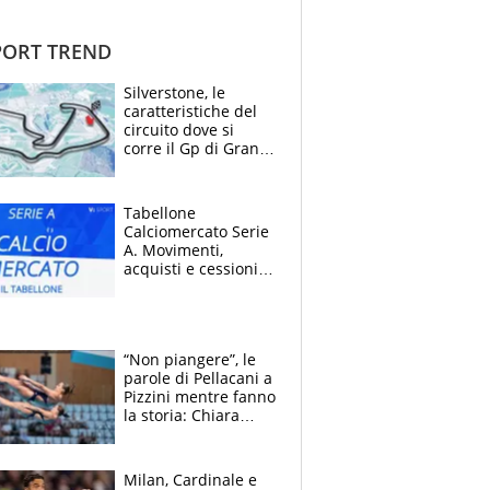
ORT TREND
Silverstone, le
caratteristiche del
circuito dove si
corre il Gp di Gran
Bretagna del
Motomondiale
Tabellone
Calciomercato Serie
A. Movimenti,
acquisti e cessioni:
estate 2026-27
“Non piangere”, le
parole di Pellacani a
Pizzini mentre fanno
la storia: Chiara
batte anche il
record di Ceccon
Milan, Cardinale e