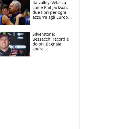
sfondo
Italvolley, Velasco
come Phil Jackson:
due libri per ogni
azzurra agli Europei.
Quello per Sylla è
“geniale”
Silverstone:
Bezzecchi record e
dolori, Bagnaia
spera
nell'antidolorifico,
Marquez si tira fuori
e vota Aprilia