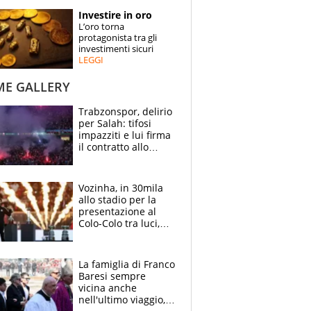
STORIE
Investire in oro
L’oro torna
SPECIALI
protagonista tra gli
investimenti sicuri
LEGGI
ESPERTI
ME GALLERY
CONTATTI
Trabzonspor, delirio
per Salah: tifosi
impazziti e lui firma
il contratto allo
stadio
Vozinha, in 30mila
allo stadio per la
presentazione al
Colo-Colo tra luci,
spettacolo, elicotteri
e paracadutisti
La famiglia di Franco
Baresi sempre
vicina anche
nell'ultimo viaggio,