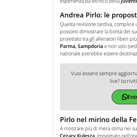
esperienza da tecnico della
Juvent
Andrea Pirlo: le propos
Questa revisione tardiva, complice 
possono dimostrare la bontà del suo
proiettato tra gli allenatori liberi 
Parma, Sampdoria
e non solo (ved
nazionale potrebbe essere destinaz
Vuoi essere sempre aggiornat
live? Iscrivi
Ent
Pirlo nel mirino della F
A mostrare più di mera stima nei suo
Cezary Kulesza
, impegnato nell’on