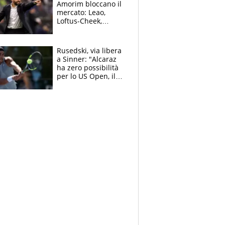
Amorim bloccano il
mercato: Leao,
Loftus-Cheek,
Estupinian e
Gimenez in bilico,
Soulè e Osorio nel
Rusedski, via libera
mirino
a Sinner: "Alcaraz
ha zero possibilità
per lo US Open, il
2026 forse è gà
finito per lui"