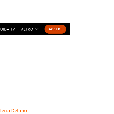
UIDA TV
ALTRO
ACCEDI
CALENDARI E CLASSIFICHE
ALTRI SPORT
MONDIALI 2026
OLIMPIADI
GOSSIP
LIFESTYLE
lleria Delfino