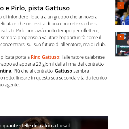
o e Pirlo, pista Gattuso
ado di infondere fiducia a un gruppo che annovera
licata e che necessita di una concretezza che si
risultati. Pirlo non avrà molto tempo per riflettere,
 sembra propenso a valutare l’opportunità come il
 concentrarsi sul suo futuro di allenatore, ma di club.
mplicata porta a
Rino Gattuso
: l’allenatore calabrese
trappo ad appena 23 giorni dalla firma del contratto
ntina
. Più che al contratto,
Gattuso
sembra
 retto, lineare in questa sua seconda vita da tecnico
uo agente.
quante stelle del calcio a Losail