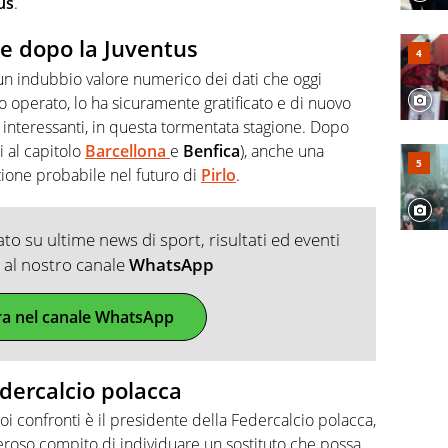
us
.
te dopo la Juventus
un indubbio valore numerico dei dati che oggi
 operato, lo ha sicuramente gratificato e di nuovo
più interessanti, in questa tormentata stagione. Dopo
i al capitolo
Barcellona
e
Benfica
), anche una
ione probabile nel futuro di
Pirlo
.
o su ultime news di sport, risultati ed eventi
ti al nostro canale
WhatsApp
ra nel canale WhatsApp
edercalcio polacca
i confronti è il presidente della Federcalcio polacca,
eroso compito di individuare un sostituto che possa