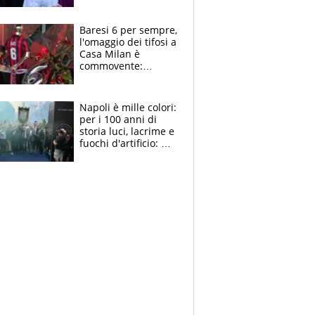
la moglie Maura, i
figli e i suoi cari
circondati
Baresi 6 per sempre,
dall'affetto dei tifosi
l'omaggio dei tifosi a
Casa Milan è
commovente:
maglie, bandiere,
sciarpe, lacrime e
bigliettini
Napoli è mille colori:
per i 100 anni di
storia luci, lacrime e
fuochi d'artificio: De
Laurentiis salta al
coro anti-Juve