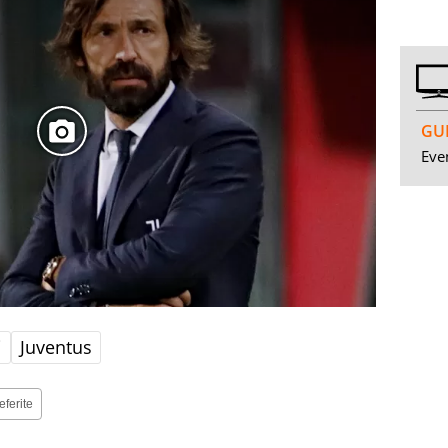
GUI
Even
i
Juventus
eferite