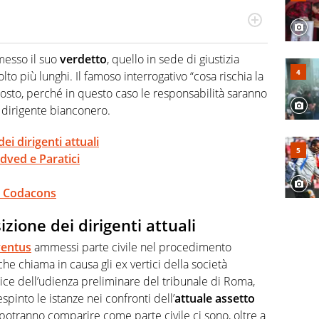
odo obiettivo e appassionato su tutto il mondo dello
 F1, Motomondiale ma anche tennis, volley, basket: su
messo il suo
verdetto
, quello in sede di giustizia
appassionati sanno che troveranno sempre copertura
o più lunghi. Il famoso interrogativo “cosa rischia la
squadra di Virgilio Sport è formata da giornalisti ed
gioco di rimessa quando intercettano le notizie e le
sto, perché in questo caso le responsabilità saranno
 nella costruzione dal basso quando creano contenuti
o dirigente bianconero.
ei dirigenti attuali
edved e Paratici
el Codacons
izione dei dirigenti attuali
ventus
ammessi parte civile nel procedimento
he chiama in causa gli ex vertici della società
ice dell’udienza preliminare del tribunale di Roma,
pinto le istanze nei confronti dell’
attuale assetto
potranno comparire come parte civile ci sono, oltre a