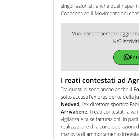
singoli azionisti, anche quei risparm
Codacons od il Movimento dei cons
Vuoi essere sempre aggiornat
live? Iscrivi
Ent
I reati contestati ad Ag
Tra questi ci sono anche anche il
Fo
sotto accusa l’ex presidente della 
Nedved
, l’ex direttore sportivo Fab
Arrivabene
. I reati contestati, a va
vigilanza e false fatturazioni. In par
realizzazione di alcune operazioni d
manovra di ammortamento irregolare 