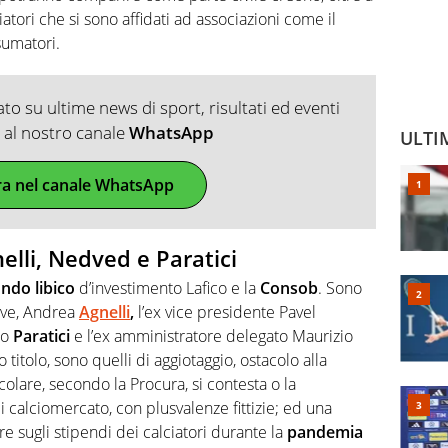
iatori che si sono affidati ad associazioni come il
umatori.
o su ultime news di sport, risultati ed eventi
ti al nostro canale
WhatsApp
ULTI
ra nel canale WhatsApp
nelli, Nedved e Paratici
ndo libico
d’investimento Lafico e la
Consob
. Sono
Juve, Andrea
Agnelli
,
l’ex vice presidente Pavel
io
Paratici
e l’ex amministratore delegato Maurizio
rio titolo, sono quelli di aggiotaggio, ostacolo alla
ticolare, secondo la Procura, si contesta o la
i calciomercato, con plusvalenze fittizie; ed una
sugli stipendi dei calciatori durante la
pandemia