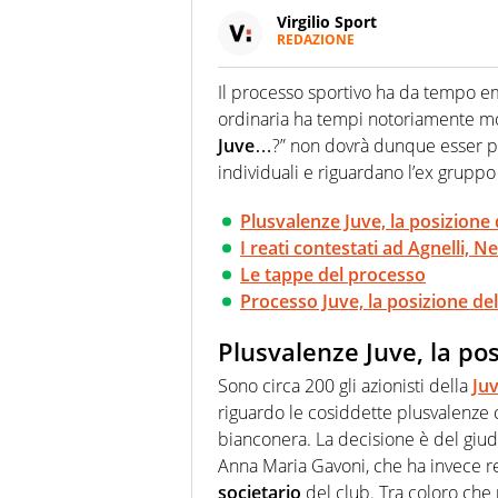
Virgilio Sport
REDAZIONE
Da oltre 20 anni informa in m
sport. Calcio, calciomercato,
Il processo sportivo ha da tempo e
Virgilio Sport i tifosi e gli 
ordinaria ha tempi notoriamente molt
completa e zero faziosità. La 
esperti di sport abili sia nel 
Juve
…?” non dovrà dunque esser po
rilanciano verso la rete, sia
individuali e riguardano l’ex grupp
100% originali ed esclusivi.
Plusvalenze Juve, la posizione d
I reati contestati ad Agnelli, N
Le tappe del processo
Processo Juve, la posizione d
Plusvalenze Juve, la pos
Sono circa 200 gli azionisti della
Ju
riguardo le cosiddette plusvalenze c
bianconera. La decisione è del giud
Anna Maria Gavoni, che ha invece res
societario
del club. Tra coloro che 