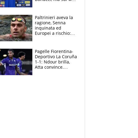
infuria la polemica
Paltrinieri aveva la
ragione, Senna
inquinata ed
Europei a rischio:
allenamenti fermi,
cosa succede
adesso
Pagelle Fiorentina-
Deportivo La Coruña
1-1: Ndour brilla,
Atta convince.
Pongracic rovina
tutto nel finale