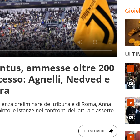
Gioie
ULTI
entus, ammesse oltre 200
rocesso: Agnelli, Nedved e
rra
udienza preliminare del tribunale di Roma, Anna
nto le istanze nei confronti dell'attuale assetto
CONDIVIDI