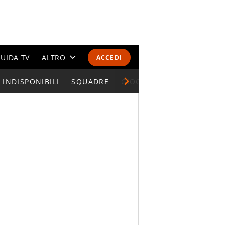
UIDA TV
ALTRO
ACCEDI
INDISPONIBILI
CALENDARI E CLASSIFICHE
SQUADRE
GIOCATORI SERIE A
ALTRI SPORT
MONDIALI 2026
OLIMPIADI
GOSSIP
LIFESTYLE