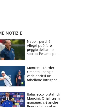
ME NOTIZIE
Napoli, perchè
Allegri può fare
peggio dell'anno
scorso: l'esame per
Manna, le colpe di
Conte e il gioco del
Monopoly
Montreal, Darderi
rimonta Shang e
vede aprirsi un
tabellone intrigante:
"Penso solo a
Borges, ma sono
felice del mio livello"
Italia, ecco lo staff di
Mancini: Oriali team
manager, c'è anche
Bonucci, ma sul web