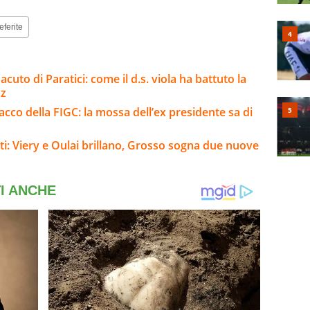
eferite
cuto di Paratici: come il d.s. viola ha battuto la
Paz
tacco della FIGC: la mossa dell’ex presidente sa di
nti: Viery e Oulai brillano, Grosso sogna due nuove