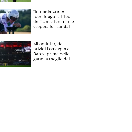
Blues e tiene,
ancora, la porta
“Intimidatorio e
inviolata
fuori luogo”, al Tour
de France femminile
scoppia lo scandalo:
un uomo controlla i
reggiseni delle
atlete
Milan-Inter, da
brividi l'omaggio a
Baresi prima della
gara: la maglia del
capitano a
centrocampo