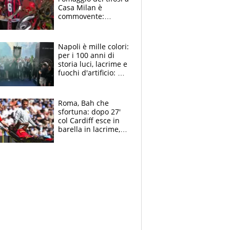
Casa Milan è
commovente:
maglie, bandiere,
sciarpe, lacrime e
bigliettini
Napoli è mille colori:
per i 100 anni di
storia luci, lacrime e
fuochi d'artificio: De
Laurentiis salta al
coro anti-Juve
Roma, Bah che
sfortuna: dopo 27'
col Cardiff esce in
barella in lacrime,
Dybala rigore da
schiaffi, i giallorossi
prendono 3 gol in
45'