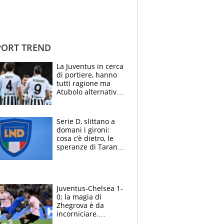
ORT TREND
La Juventus in cerca
di portiere, hanno
tutti ragione ma
Atubolo alternativa
a Vicario non regge
e la soluzione
rimane Milinkovic-
Serie D, slittano a
Savic
domani i gironi:
cosa c’è dietro, le
speranze di Taranto
e Messina, chi può
essere ripescato
Juventus-Chelsea 1-
0: la magia di
Zhegrova è da
incorniciare.
Spalletti suona il