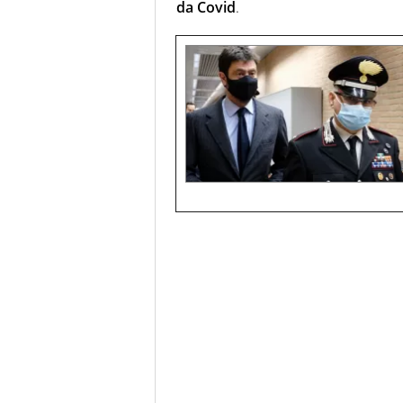
da Covid
.