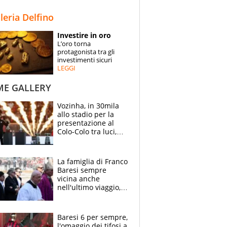
STORIE
lleria Delfino
SPECIALI
Investire in oro
L’oro torna
ESPERTI
protagonista tra gli
investimenti sicuri
LEGGI
CONTATTI
ME GALLERY
Vozinha, in 30mila
allo stadio per la
presentazione al
Colo-Colo tra luci,
spettacolo, elicotteri
e paracadutisti
La famiglia di Franco
Baresi sempre
vicina anche
nell'ultimo viaggio,
la moglie Maura, i
figli e i suoi cari
circondati
Baresi 6 per sempre,
dall'affetto dei tifosi
l'omaggio dei tifosi a