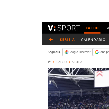
CALCIO
C
SERIE A
CALENDARIO
Seguici su:
Google Discover
Fonti pr
CALCIO
SERIE A