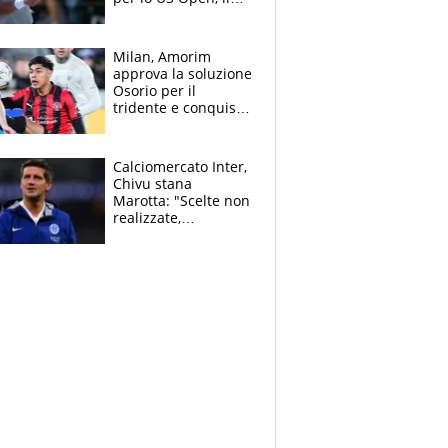
2026 forse è gà
finito per lui"
Milan, Amorim
approva la soluzione
Osorio per il
tridente e conquista
Jashari: la frecciata
dello svizzero all'ex
Allegri
Calciomercato Inter,
Chivu stana
Marotta: "Scelte non
realizzate,
dobbiamo
completare la
squadra"