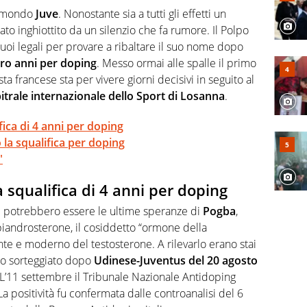
ecorre gli addetti ai lavori e li scova prima di loro
l mondo
Juve
. Nonostante sia a tutti gli effetti un
ato inghiottito da un silenzio che fa rumore. Il Polpo
suoi legali per provare a ribaltare il suo nome dopo
tro anni per doping
. Messo ormai alle spalle il primo
ta francese sta per vivere giorni decisivi in seguito al
itrale internazionale dello Sport di Losanna
.
fica di 4 anni per doping
a squalifica per doping
"
a squalifica di 4 anni per doping
 potrebbero essere le ultime speranze di
Pogba
,
epiandrosterone, il cosiddetto “ormone della
te e moderno del testosterone. A rilevarlo erano stai
ato sorteggiato dopo
Udinese-Juventus
del 20 agosto
L’11 settembre il Tribunale Nazionale Antidoping
 La positività fu confermata dalle controanalisi del 6