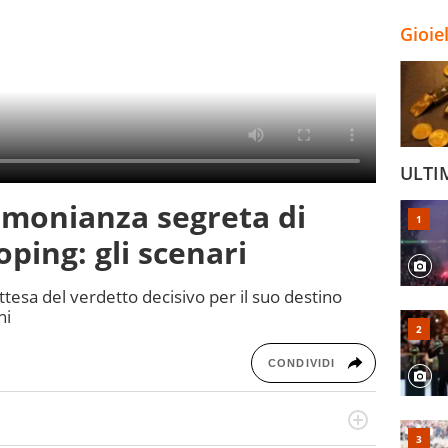
Gioie
ULTI
timonianza segreta di
ping: gli scenari
ttesa del verdetto decisivo per il suo destino
ni
CONDIVIDI
rto di calcio, ama agganciare e far domande a idoli e