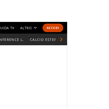
UIDA TV
ALTRO
ACCEDI
NFERENCE L.
CALENDARI E CLASSIFICHE
CALCIO ESTERO
SUPERCOPPA ITALIAN
ALTRI SPORT
MONDIALI 2026
OLIMPIADI
GOSSIP
LIFESTYLE