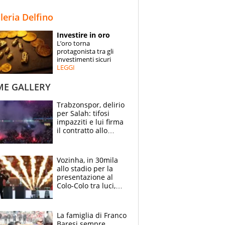
STORIE
lleria Delfino
SPECIALI
Investire in oro
L’oro torna
ESPERTI
protagonista tra gli
investimenti sicuri
LEGGI
CONTATTI
ME GALLERY
Trabzonspor, delirio
per Salah: tifosi
impazziti e lui firma
il contratto allo
stadio
Vozinha, in 30mila
allo stadio per la
presentazione al
Colo-Colo tra luci,
spettacolo, elicotteri
e paracadutisti
La famiglia di Franco
Baresi sempre