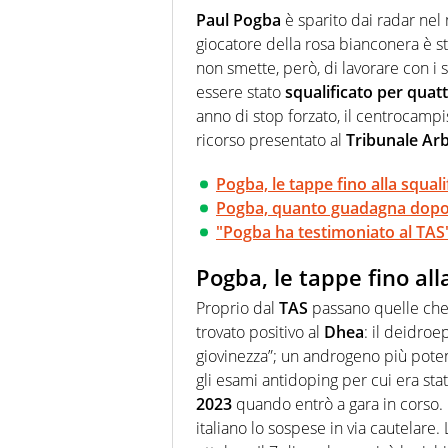
futuri campioni. Anzi, spesso pr
Paul
Pogba
è sparito dai radar ne
giocatore della rosa bianconera è st
non smette, però, di lavorare con i 
essere stato
squalificato per quat
anno di stop forzato, il centrocampis
ricorso presentato al
Tribunale Arb
Pogba, le tappe fino alla squali
Pogba, quanto guadagna dopo l
"Pogba ha testimoniato al TAS
Pogba, le tappe fino all
Proprio dal
TAS
passano quelle che
trovato positivo al
Dhea
: il deidro
giovinezza”; un androgeno più poten
gli esami antidoping per cui era st
2023
quando entrò a gara in corso. 
italiano lo sospese in via cautelare.