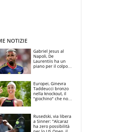
ME NOTIZIE
Gabriel Jesus al
Napoli, De
Laurentiis ha un
piano per il colpo
Champions: vendere
Lukaku, Lang e
Lucca
Europei, Ginevra
Taddeucci bronzo
nella knockout, il
"giochino" che non
le piace: "La Senna?
Oggi era pulita"
Rusedski, via libera
a Sinner: "Alcaraz
ha zero possibilità
per lo US Open, il