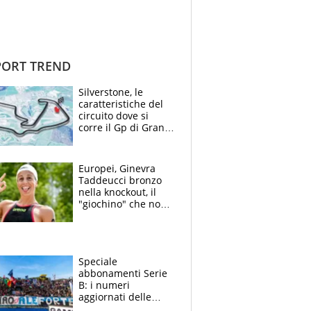
ORT TREND
Silverstone, le
caratteristiche del
circuito dove si
corre il Gp di Gran
Bretagna del
Motomondiale
Europei, Ginevra
Taddeucci bronzo
nella knockout, il
"giochino" che non
le piace: "La Senna?
Oggi era pulita"
Speciale
abbonamenti Serie
B: i numeri
aggiornati delle
venti squadre