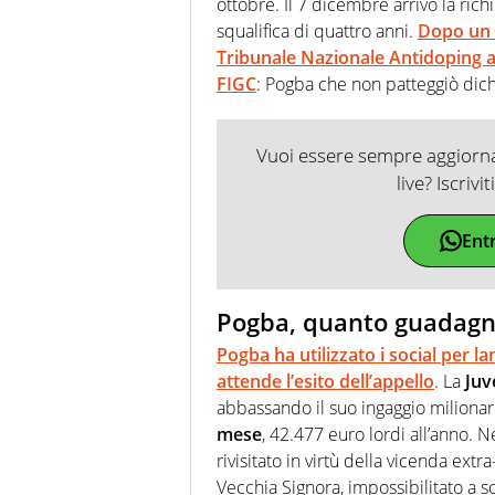
ottobre. Il 7 dicembre arrivò la ric
squalifica di quattro anni.
Dopo un p
Tribunale Nazionale Antidoping ac
FIGC
: Pogba che non patteggiò dic
Vuoi essere sempre aggiornat
live? Iscrivi
Ent
Pogba, quanto guadagna
Pogba
ha utilizzato i social per 
attende l’esito dell’appello
. La
Juv
abbassando il suo ingaggio milionar
mese
, 42.477 euro lordi all’anno.
rivisitato in virtù della vicenda ex
Vecchia Signora, impossibilitato a 