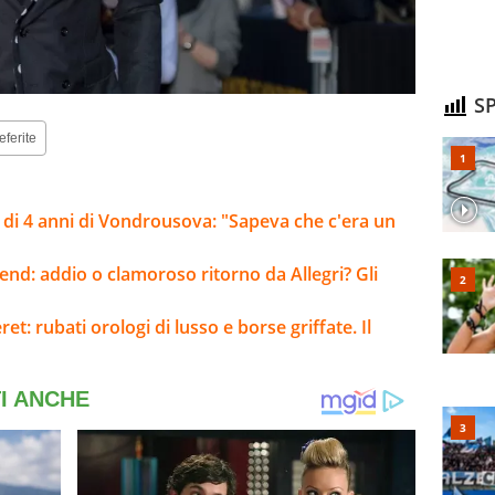
SP
eferite
ca di 4 anni di Vondrousova: "Sapeva che c'era un
kend: addio o clamoroso ritorno da Allegri? Gli
: rubati orologi di lusso e borse griffate. Il