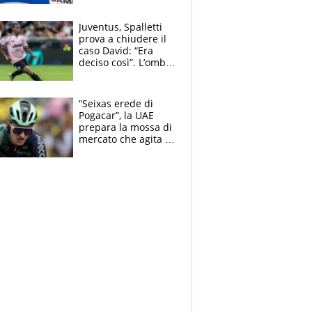
cadette
Juventus, Spalletti
prova a chiudere il
caso David: “Era
deciso così”. L’ombra
di Zirkzee e la
sentenza dei tifosi
“Seixas erede di
Pogacar”, la UAE
prepara la mossa di
mercato che agita la
Francia. Ciccone,
che beffa alla Vuelta
a Burgos