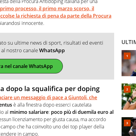
hiesta della Procura Antidoping italiana per una
rimo processo, il primo marzo scorso, il
colse la richiesta di pena da parte della Procura
hiarandosi innocente.
ULTI
o su ultime news di sport, risultati ed eventi
ti al nostro canale
WhatsApp
ra nel canale WhatsApp
 dopo la squalifica per doping
lanciare un messaggio di pace a
Giuntoli
, che
entus
è alla finestra dopo esserci cautelata
io al
minimo
salariare
:
poco più di duemila euro al
 Nessun licenziamento per giusta causa, ma accordo
tra-campo che ha coinvolto uno dei top player della
scendere in campo.