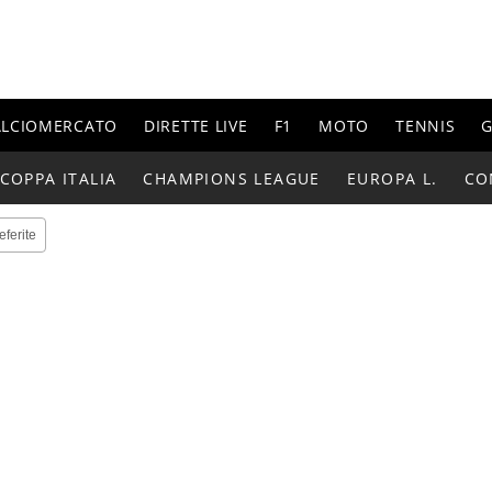
ALCIOMERCATO
DIRETTE LIVE
F1
MOTO
TENNIS
G
COPPA ITALIA
CHAMPIONS LEAGUE
EUROPA L.
CO
eferite