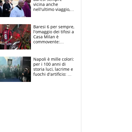
vicina anche
nell'ultimo viaggio,
la moglie Maura, i
figli e i suoi cari
circondati
Baresi 6 per sempre,
dall'affetto dei tifosi
l'omaggio dei tifosi a
Casa Milan è
commovente:
maglie, bandiere,
sciarpe, lacrime e
bigliettini
Napoli è mille colori:
per i 100 anni di
storia luci, lacrime e
fuochi d'artificio: De
Laurentiis salta al
coro anti-Juve