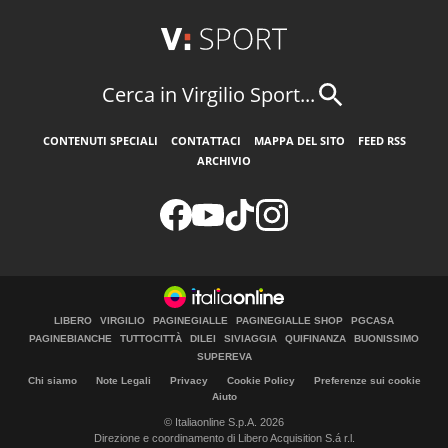
Cerca in Virgilio Sport...
CONTENUTI SPECIALI
CONTATTACI
MAPPA DEL SITO
FEED RSS
ARCHIVIO
LIBERO
VIRGILIO
PAGINEGIALLE
PAGINEGIALLE SHOP
PGCASA
PAGINEBIANCHE
TUTTOCITTÀ
DILEI
SIVIAGGIA
QUIFINANZA
BUONISSIMO
SUPEREVA
Chi siamo
Note Legali
Privacy
Cookie Policy
Preferenze sui cookie
Aiuto
© Italiaonline S.p.A. 2026
Direzione e coordinamento di Libero Acquisition S.á r.l.