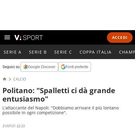
ACCEDI
SERIE A
SERIE B
SERIE C
COPPA ITALIA
CHAMP
Seguici su:
Google Discover
Fonti preferite
CALCIO
Politano: "Spalletti ci dà grande
entusiasmo"
L'attaccante del Napoli: "Dobbiamo arrivare il più lontano
possibile in ogni competizione".
21/07/21 22:23