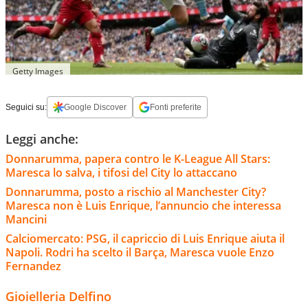
Getty Images
Seguici su:
Google Discover
Fonti preferite
Leggi anche:
Donnarumma, papera contro le K-League All Stars:
Maresca lo salva, i tifosi del City lo attaccano
Donnarumma, posto a rischio al Manchester City?
Maresca non è Luis Enrique, l’annuncio che interessa
Mancini
Calciomercato: PSG, il capriccio di Luis Enrique aiuta il
Napoli. Rodri ha scelto il Barça, Maresca vuole Enzo
Fernandez
Gioielleria Delfino