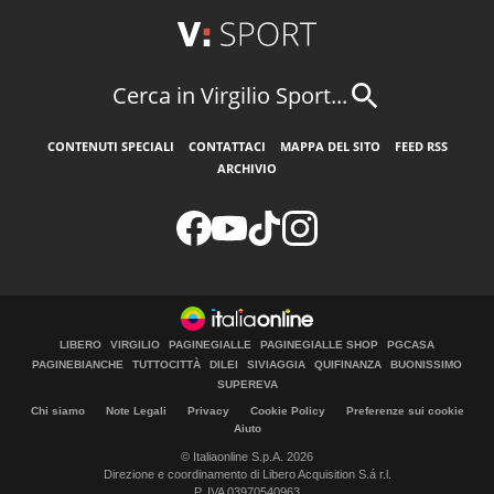
Cerca in Virgilio Sport...
CONTENUTI SPECIALI
CONTATTACI
MAPPA DEL SITO
FEED RSS
ARCHIVIO
LIBERO
VIRGILIO
PAGINEGIALLE
PAGINEGIALLE SHOP
PGCASA
PAGINEBIANCHE
TUTTOCITTÀ
DILEI
SIVIAGGIA
QUIFINANZA
BUONISSIMO
SUPEREVA
Chi siamo
Note Legali
Privacy
Cookie Policy
Preferenze sui cookie
Aiuto
© Italiaonline S.p.A. 2026
Direzione e coordinamento di Libero Acquisition S.á r.l.
P. IVA 03970540963