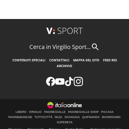
Cerca in Virgilio Sport...
CONTENUTI SPECIALI
CONTATTACI
MAPPA DEL SITO
FEED RSS
ARCHIVIO
LIBERO
VIRGILIO
PAGINEGIALLE
PAGINEGIALLE SHOP
PGCASA
PAGINEBIANCHE
TUTTOCITTÀ
DILEI
SIVIAGGIA
QUIFINANZA
BUONISSIMO
SUPEREVA