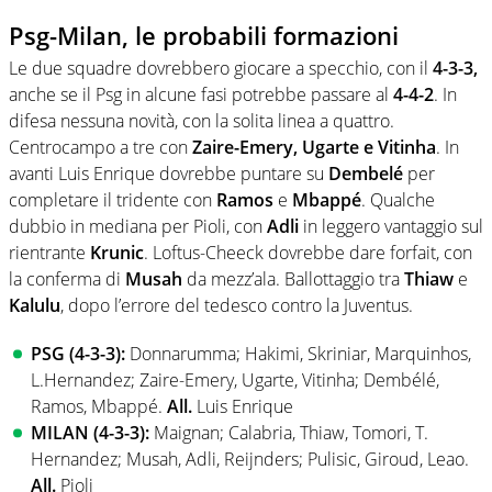
Psg-Milan, le probabili formazioni
Le due squadre dovrebbero giocare a specchio, con il
4-3-3,
anche se il Psg in alcune fasi potrebbe passare al
4-4-2
. In
difesa nessuna novità, con la solita linea a quattro.
Centrocampo a tre con
Zaire-Emery, Ugarte e Vitinha
. In
avanti Luis Enrique dovrebbe puntare su
Dembelé
per
completare il tridente con
Ramos
e
Mbappé
. Qualche
dubbio in mediana per Pioli, con
Adli
in leggero vantaggio sul
rientrante
Krunic
. Loftus-Cheeck dovrebbe dare forfait, con
la conferma di
Musah
da mezz’ala. Ballottaggio tra
Thiaw
e
Kalulu
, dopo l’errore del tedesco contro la Juventus.
PSG (4-3-3):
Donnarumma; Hakimi, Skriniar, Marquinhos,
L.Hernandez; Zaire-Emery, Ugarte, Vitinha; Dembélé,
Ramos, Mbappé.
All.
Luis Enrique
MILAN (4-3-3):
Maignan; Calabria, Thiaw, Tomori, T.
Hernandez; Musah, Adli, Reijnders; Pulisic, Giroud, Leao.
All.
Pioli