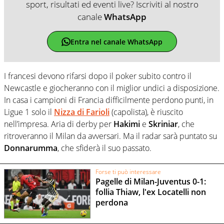
sport, risultati ed eventi live? Iscriviti al nostro
canale
WhatsApp
Entra nel canale WhatsApp
I francesi devono rifarsi dopo il poker subito contro il
Newcastle e giocheranno con il miglior undici a disposizione.
In casa i campioni di Francia difficilmente perdono punti, in
Ligue 1 solo il
Nizza di Farioli
(capolista), è riuscito
nell’impresa. Aria di derby per
Hakimi
e
Skriniar
, che
ritroveranno il Milan da avversari. Ma il radar sarà puntato su
Donnarumma
, che sfiderà il suo passato.
Forse ti può interessare
Pagelle di Milan-Juventus 0-1:
follia Thiaw, l'ex Locatelli non
perdona