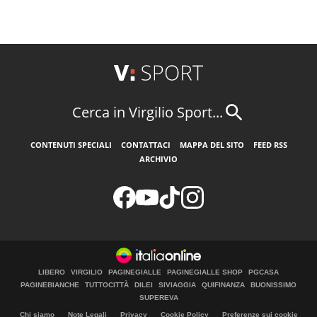
Cerca in Virgilio Sport...
CONTENUTI SPECIALI
CONTATTACI
MAPPA DEL SITO
FEED RSS
ARCHIVIO
LIBERO
VIRGILIO
PAGINEGIALLE
PAGINEGIALLE SHOP
PGCASA
PAGINEBIANCHE
TUTTOCITTÀ
DILEI
SIVIAGGIA
QUIFINANZA
BUONISSIMO
SUPEREVA
Chi siamo
Note Legali
Privacy
Cookie Policy
Preferenze sui cookie