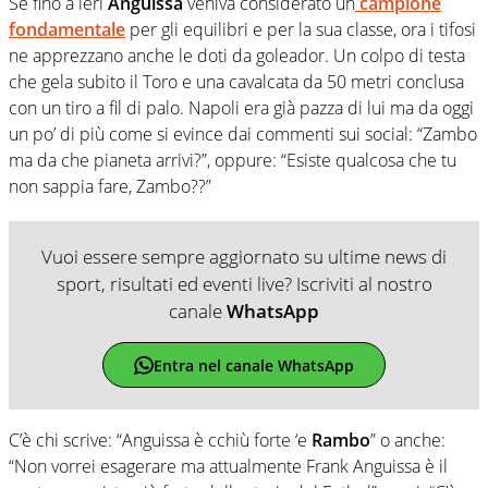
Se fino a ieri
Anguissa
veniva considerato un
campione
fondamentale
per gli equilibri e per la sua classe, ora i tifosi
ne apprezzano anche le doti da goleador. Un colpo di testa
che gela subito il Toro e una cavalcata da 50 metri conclusa
con un tiro a fil di palo. Napoli era già pazza di lui ma da oggi
un po’ di più come si evince dai commenti sui social: “Zambo
ma da che pianeta arrivi?”, oppure: “Esiste qualcosa che tu
non sappia fare, Zambo??”
Vuoi essere sempre aggiornato su ultime news di
sport, risultati ed eventi live? Iscriviti al nostro
canale
WhatsApp
Entra nel canale WhatsApp
C’è chi scrive: “Anguissa è cchiù forte ‘e
Rambo
” o anche:
“Non vorrei esagerare ma attualmente Frank Anguissa è il