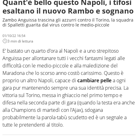
Quant'è bello questo Napoli, i tifosi
esaltano il nuovo Rambo e sognano
Zambo Anguissa trascina gli azzurri contro il Torino, la squadra
di Spalletti guarita dal virus contro le medio-piccole
01/10/22 16:54
3 min di lettura
E’ bastato un quarto d’ora al Napoli e a uno strepitoso
Anguissa per allontanare tutti i vecchi fantasmi legati alle
difficoltà con le medio-piccole e alla maledizione del
Maradona che lo scorso anno costò carissimo. Questo è
proprio un altro Napoli, capace di
cambiare pelle
a ogni
gara pur mantenendo sempre una sua identità precisa. La
vittoria sul Torino, messa in ghiaccio nel primo tempo e
difesa nella seconda parte di gara (quando la testa era anche
alla Champions di martedì con l’Ajax), sdogana
probabilmente la parola-tabù scudetto ed è un segnale a
tutte le pretendenti al titolo.