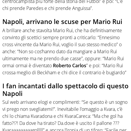
centrocampista più forte della storia del Futbol” e poi: “C’è
chi prende Paredes e chi prende Anguissa”.
Napoli, arrivano le scuse per Mario Rui
A brillare anche stavolta Mario Rui, che ha definitivamente
convinto gli scettici sempre pronti a criticarlo: “Ennesimo
cross vincente da Mario Rui, voglio il suo stesso medico” o
anche: “Non so cos’hanno dato da mangiare a Mario Rui
ultimamente ma ne prendo due casse”, oppure: “Mario Rui
ormai ormai è diventato
Roberto Carlos
” e poi: “Mario Rui
crossa meglio di Beckham e chi dice il contrario è bugiardo”
I fan incantati dallo spettacolo di questo
Napoli
Sul web arrivano elogi e complimenti: “Se questo è un sogno
vi prego non svegliatemi!”. Inevitabile l’omaggio a Kvara, c’è
chi lo chiama Kvaradona e chi KvaraCareca: “Ma che gol ha
fatto?!?! Da dove ha tirato? Da.dove è uscito il pallone ???
Kvaraaaaaaaaagolllll” e ancora l’ironia di un tifoso: “Facile per