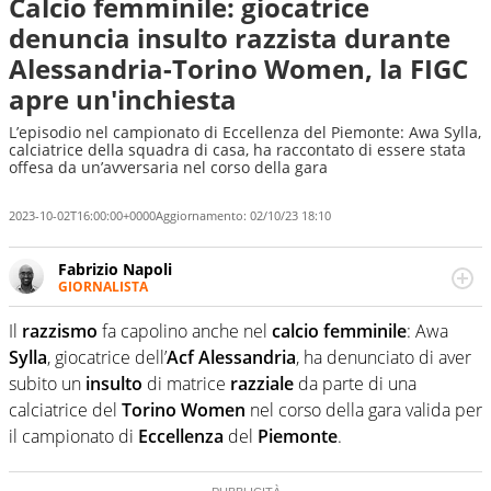
Calcio femminile: giocatrice
denuncia insulto razzista durante
Alessandria-Torino Women, la FIGC
apre un'inchiesta
L’episodio nel campionato di Eccellenza del Piemonte: Awa Sylla,
calciatrice della squadra di casa, ha raccontato di essere stata
offesa da un’avversaria nel corso della gara
2023-10-02T16:00:00+0000
Aggiornamento:
02/10/23 18:10
Fabrizio Napoli
GIORNALISTA
Giornalista professionista, per Virgilio Sport segue anche
il calcio ma è con la pallanuoto che esalta competenze e
Il
razzismo
fa capolino anche nel
calcio femminile
: Awa
passioni. Cura la comunicazione di HaBaWaBa, il più
Sylla
, giocatrice dell’
Acf Alessandria
, ha denunciato di aver
grande festival di waterpolo per bambini al mondo
subito un
insulto
di matrice
razziale
da parte di una
calciatrice del
Torino Women
nel corso della gara valida per
il campionato di
Eccellenza
del
Piemonte
.