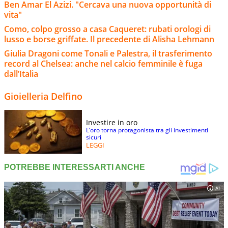
Ben Amar El Azizi. "Cercava una nuova opportunità di
vita"
Como, colpo grosso a casa Caqueret: rubati orologi di
lusso e borse griffate. Il precedente di Alisha Lehmann
Giulia Dragoni come Tonali e Palestra, il trasferimento
record al Chelsea: anche nel calcio femminile è fuga
dall’Italia
Gioielleria Delfino
Investire in oro
L’oro torna protagonista tra gli investimenti
sicuri
LEGGI