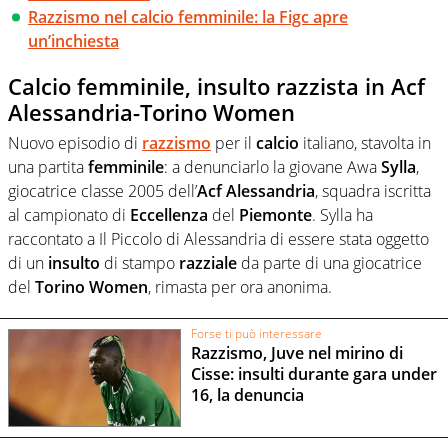
Razzismo nel calcio femminile: la Figc apre
un’inchiesta
Calcio femminile, insulto razzista in Acf
Alessandria-Torino Women
Nuovo episodio di
razzismo
per il
calcio
italiano, stavolta in
una partita
femminile
: a denunciarlo la giovane Awa
Sylla
,
giocatrice classe 2005 dell’
Acf Alessandria
, squadra iscritta
al campionato di
Eccellenza
del
Piemonte
. Sylla ha
raccontato a Il Piccolo di Alessandria di essere stata oggetto
di un
insulto
di stampo
razziale
da parte di una giocatrice
del
Torino Women
, rimasta per ora anonima.
Forse ti può interessare
Razzismo, Juve nel mirino di
Cisse: insulti durante gara under
16, la denuncia