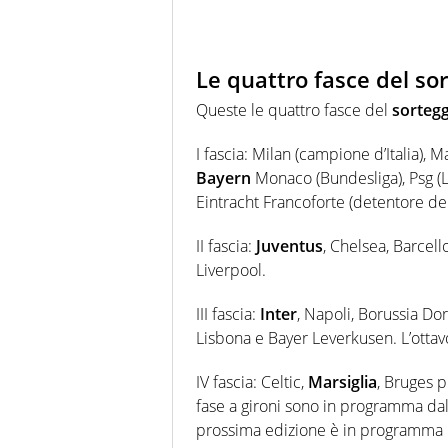
Le quattro fasce del so
Queste le quattro fasce del
sortegg
I fascia: Milan (campione d’Italia), 
Bayern
Monaco (Bundesliga), Psg (Lig
Eintracht Francoforte (detentore de
II fascia:
Juventus
, Chelsea, Barcell
Liverpool.
III fascia:
Inter
, Napoli, Borussia Do
Lisbona e Bayer Leverkusen. L’ottav
IV fascia: Celtic,
Marsiglia
, Bruges p
fase a gironi sono in programma dal
prossima edizione è in programma il