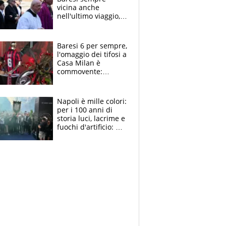
vicina anche
nell'ultimo viaggio,
la moglie Maura, i
figli e i suoi cari
circondati
Baresi 6 per sempre,
dall'affetto dei tifosi
l'omaggio dei tifosi a
Casa Milan è
commovente:
maglie, bandiere,
sciarpe, lacrime e
bigliettini
Napoli è mille colori:
per i 100 anni di
storia luci, lacrime e
fuochi d'artificio: De
Laurentiis salta al
coro anti-Juve