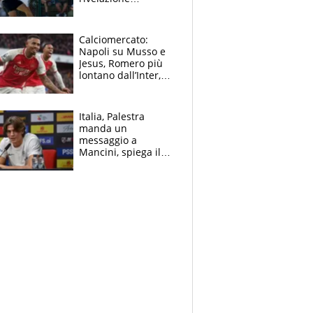
dell’amico
giornalista e il piano
B. Rune verso la
Calciomercato:
rinuncia
Napoli su Musso e
Jesus, Romero più
lontano dall’Inter,
delirio Mastantuono,
Juve su Trubin. Il
tabellone
Italia, Palestra
manda un
messaggio a
Mancini, spiega il
motivo del no
all’Inter e lancia
l'alleanza con
Donnarumma