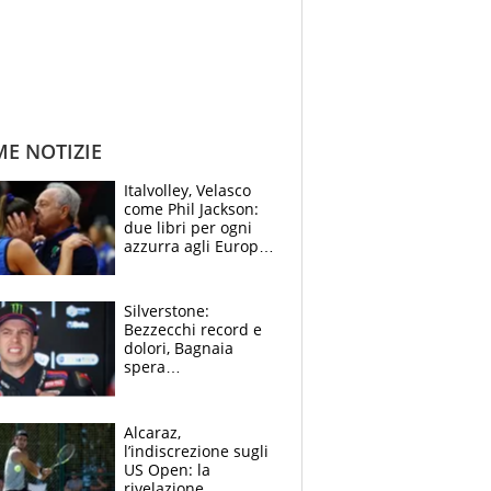
ME NOTIZIE
Italvolley, Velasco
come Phil Jackson:
due libri per ogni
azzurra agli Europei.
Quello per Sylla è
“geniale”
Silverstone:
Bezzecchi record e
dolori, Bagnaia
spera
nell'antidolorifico,
Marquez si tira fuori
e vota Aprilia
Alcaraz,
l’indiscrezione sugli
US Open: la
rivelazione