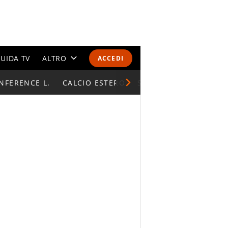
UIDA TV
ALTRO
ACCEDI
NFERENCE L.
CALENDARI E CLASSIFICHE
CALCIO ESTERO
SUPERCOPPA ITALIAN
ALTRI SPORT
MONDIALI 2026
OLIMPIADI
GOSSIP
LIFESTYLE