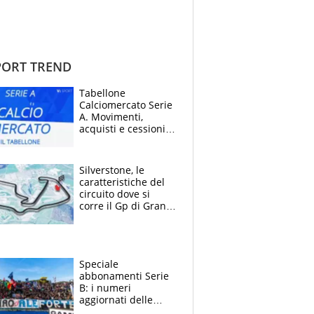
ORT TREND
Tabellone
Calciomercato Serie
A. Movimenti,
acquisti e cessioni:
estate 2026-27
Silverstone, le
caratteristiche del
circuito dove si
corre il Gp di Gran
Bretagna del
Motomondiale
Speciale
abbonamenti Serie
B: i numeri
aggiornati delle
venti squadre