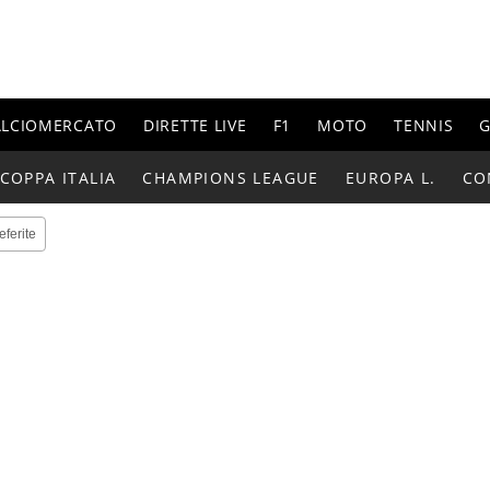
ALCIOMERCATO
DIRETTE LIVE
F1
MOTO
TENNIS
G
COPPA ITALIA
CHAMPIONS LEAGUE
EUROPA L.
CO
eferite