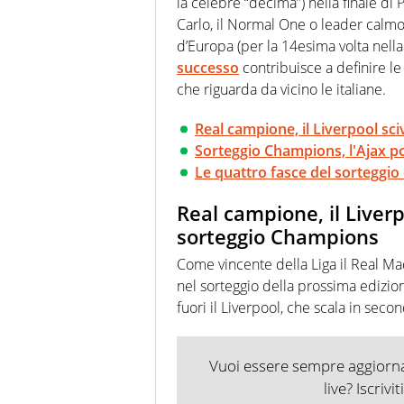
la celebre “decima”) nella finale di 
Carlo, il Normal One o leader calmo 
d’Europa (per la 14esima volta nella l
successo
contribuisce a definire l
che riguarda da vicino le italiane.
Real campione, il Liverpool sc
Sorteggio Champions, l'Ajax po
Le quattro fasce del sorteggi
Real campione, il Liverp
sorteggio Champions
Come vincente della Liga il Real M
nel sorteggio della prossima edizion
fuori il Liverpool, che scala in secon
Vuoi essere sempre aggiornat
live? Iscrivi