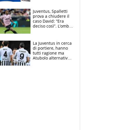
cadette
Juventus, Spalletti
prova a chiudere il
caso David: “Era
deciso così”. L’ombra
di Zirkzee e la
sentenza dei tifosi
La Juventus in cerca
di portiere, hanno
tutti ragione ma
Atubolo alternativa
a Vicario non regge
e la soluzione
rimane Milinkovic-
Savic