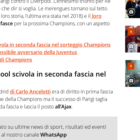
Parigi contro il Liverpool. L’ennesimo trionfo per Re
che dir si voglia. Le merengues tornano sul tetto
oro storia, l’ultima era stata nel 2018) e il
loro
e
fasce
per la prossima Champions, con un aspetto
ivola in seconda fascia nel sorteggio Champions
ssibile avversario della Juventus
o di Champions
ool scivola in seconda fascia nel
adrid
di Carlo Ancelotti
era di diritto in prima fascia
e della Champions ma il successo di Parigi taglia
da fascia e lascia il posto
all’Ajax
.
o su ultime news di sport, risultati ed eventi
ti al nostro canale
WhatsApp