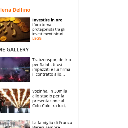
STORIE
lleria Delfino
SPECIALI
Investire in oro
L’oro torna
ESPERTI
protagonista tra gli
investimenti sicuri
LEGGI
CONTATTI
ME GALLERY
Trabzonspor, delirio
per Salah: tifosi
impazziti e lui firma
il contratto allo
stadio
Vozinha, in 30mila
allo stadio per la
presentazione al
Colo-Colo tra luci,
spettacolo, elicotteri
e paracadutisti
La famiglia di Franco
Baresi sempre