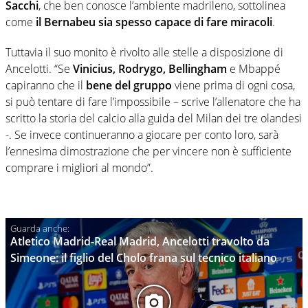
Sacchi
, che ben conosce l’ambiente madrileno, sottolinea
come
il Bernabeu sia spesso capace di fare miracoli
.
Tuttavia il suo monito è rivolto alle stelle a disposizione di
Ancelotti. “Se
Vinicius, Rodrygo, Bellingham
e Mbappé
capiranno che il
bene del gruppo
viene prima di ogni cosa,
si può tentare di fare l’impossibile – scrive l’allenatore che ha
scritto la storia del calcio alla guida del Milan dei tre olandesi
-. Se invece continueranno a giocare per conto loro, sarà
l’ennesima dimostrazione che per vincere non è sufficiente
comprare i migliori al mondo”.
Atletico Madrid-Real Madrid, Ancelotti travolto da
Simeone: il figlio del Cholo frana sul tecnico italiano