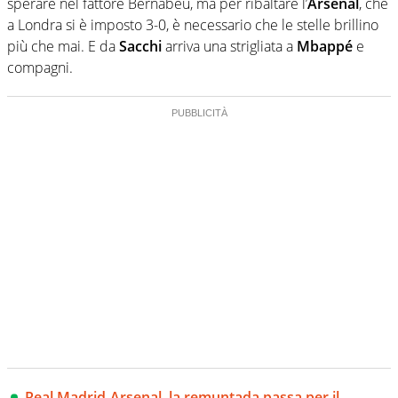
sperare nel fattore Bernabeu, ma per ribaltare l’
Arsenal
, che
a Londra si è imposto 3-0, è necessario che le stelle brillino
più che mai. E da
Sacchi
arriva una strigliata a
Mbappé
e
compagni.
Real Madrid-Arsenal, la remuntada passa per il