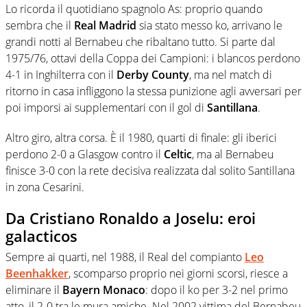
Lo ricorda il quotidiano spagnolo As: proprio quando
sembra che il
Real Madrid
sia stato messo ko, arrivano le
grandi notti al Bernabeu che ribaltano tutto. Si parte dal
1975/76, ottavi della Coppa dei Campioni: i blancos perdono
4-1 in Inghilterra con il
Derby County
, ma nel match di
ritorno in casa infliggono la stessa punizione agli avversari per
poi imporsi ai supplementari con il gol di
Santillana
.
Altro giro, altra corsa. È il 1980, quarti di finale: gli iberici
perdono 2-0 a Glasgow contro il
Celtic
, ma al Bernabeu
finisce 3-0 con la rete decisiva realizzata dal solito Santillana
in zona Cesarini.
Da Cristiano Ronaldo a Joselu: eroi
galacticos
Sempre ai quarti, nel 1988, il Real del compianto
Leo
Beenhakker
, scomparso proprio nei giorni scorsi, riesce a
eliminare il
Bayern Monaco
: dopo il ko per 3-2 nel primo
atto, il 2-0 tra le mura amiche. Nel 2002 vittima del Bernabeu