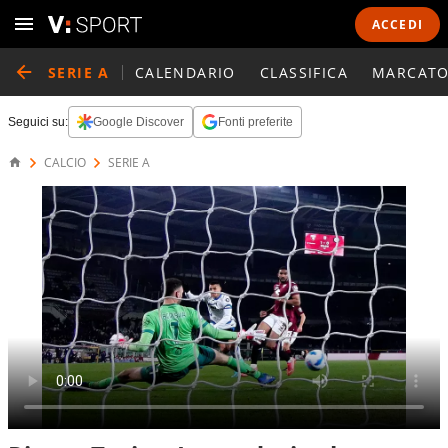
ACCEDI
SERIE A
CALENDARIO
CLASSIFICA
MARCATO
Seguici su:
Google Discover
Fonti preferite
CALCIO
SERIE A