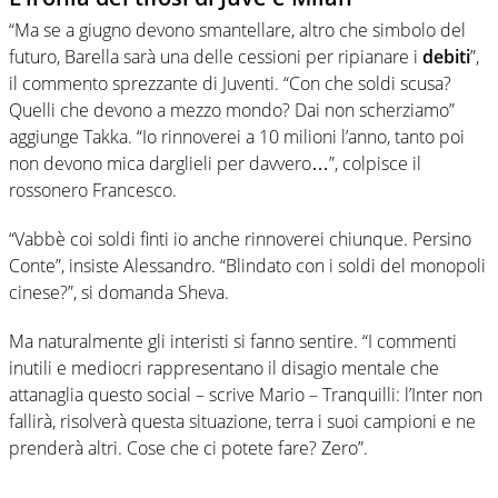
“Ma se a giugno devono smantellare, altro che simbolo del
futuro, Barella sarà una delle cessioni per ripianare i
debiti
”,
il commento sprezzante di Juventi. “Con che soldi scusa?
Quelli che devono a mezzo mondo? Dai non scherziamo”
aggiunge Takka. “Io rinnoverei a 10 milioni l’anno, tanto poi
non devono mica darglieli per davvero…”, colpisce il
rossonero Francesco.
“Vabbè coi soldi finti io anche rinnoverei chiunque. Persino
Conte”, insiste Alessandro. “Blindato con i soldi del monopoli
cinese?”, si domanda Sheva.
Ma naturalmente gli interisti si fanno sentire. “I commenti
inutili e mediocri rappresentano il disagio mentale che
attanaglia questo social – scrive Mario – Tranquilli: l’Inter non
fallirà, risolverà questa situazione, terra i suoi campioni e ne
prenderà altri.
Cose che ci potete fare? Zero”.