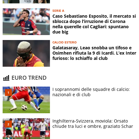
SERIE A
Caso Sebastiano Esposito, il mercato si
sblocca dopo l’irruzione di Corona
nella querelle col Cagliari: spuntano
due big
CALCIO ESTERO
Galatasaray, Leao snobba un tifoso e
Osimhen rifiuta la 9 di Icardi. L’ex Inter
furioso: lo schiaffo al club
EURO TREND
I soprannomi delle squadre di calcio:
nazionali e di club
Inghilterra-Svizzera, moviola: Orsato
chiude tra luci e ombre, graziato Schar