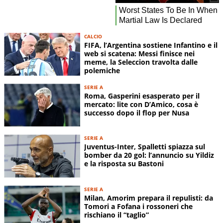
CALCIO
FIFA, l’Argentina sostiene Infantino e il
web si scatena: Messi finisce nei
meme, la Seleccion travolta dalle
polemiche
SERIE A
Roma, Gasperini esasperato per il
mercato: lite con D’Amico, cosa è
successo dopo il flop per Nusa
SERIE A
Juventus-Inter, Spalletti spiazza sul
bomber da 20 gol: l’annuncio su Yildiz
e la risposta su Bastoni
SERIE A
Milan, Amorim prepara il repulisti: da
Tomori a Fofana i rossoneri che
rischiano il “taglio”