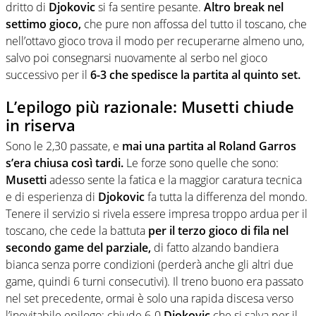
dritto di
Djokovic
si fa sentire pesante.
Altro break nel
settimo gioco,
che pure non affossa del tutto il toscano, che
nell’ottavo gioco trova il modo per recuperarne almeno uno,
salvo poi consegnarsi nuovamente al serbo nel gioco
successivo per il
6-3 che spedisce la partita al quinto set.
L’epilogo più razionale: Musetti chiude
in riserva
Sono le 2,30 passate, e
mai una partita al Roland Garros
s’era chiusa così tardi.
Le forze sono quelle che sono:
Musetti
adesso sente la fatica e la maggior caratura tecnica
e di esperienza di
Djokovic
fa tutta la differenza del mondo.
Tenere il servizio si rivela essere impresa troppo ardua per il
toscano, che cede la battuta
per il terzo gioco di fila nel
secondo game del parziale,
di fatto alzando bandiera
bianca senza porre condizioni (perderà anche gli altri due
game, quindi 6 turni consecutivi). Il treno buono era passato
nel set precedente, ormai è solo una rapida discesa verso
l’inevitabile epilogo: chiude 6-0
Djokovic
che si salva per il