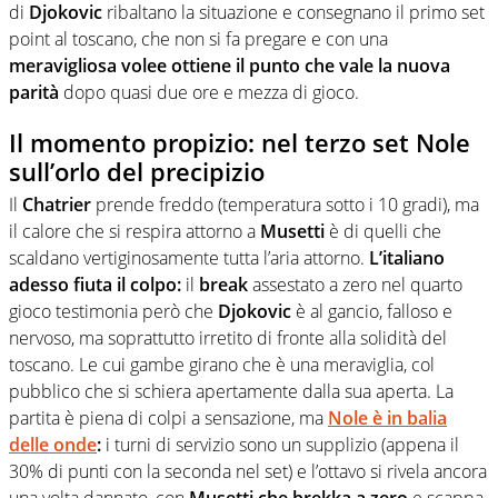
di
Djokovic
ribaltano la situazione e consegnano il primo set
point al toscano, che non si fa pregare e con una
meravigliosa volee ottiene il punto che vale la nuova
parità
dopo quasi due ore e mezza di gioco.
Il momento propizio: nel terzo set Nole
sull’orlo del precipizio
Il
Chatrier
prende freddo (temperatura sotto i 10 gradi), ma
il calore che si respira attorno a
Musetti
è di quelli che
scaldano vertiginosamente tutta l’aria attorno.
L’italiano
adesso fiuta il colpo:
il
break
assestato a zero nel quarto
gioco testimonia però che
Djokovic
è al gancio, falloso e
nervoso, ma soprattutto irretito di fronte alla solidità del
toscano. Le cui gambe girano che è una meraviglia, col
pubblico che si schiera apertamente dalla sua aperta. La
partita è piena di colpi a sensazione, ma
Nole è in balia
delle onde
:
i turni di servizio sono un supplizio (appena il
30% di punti con la seconda nel set) e l’ottavo si rivela ancora