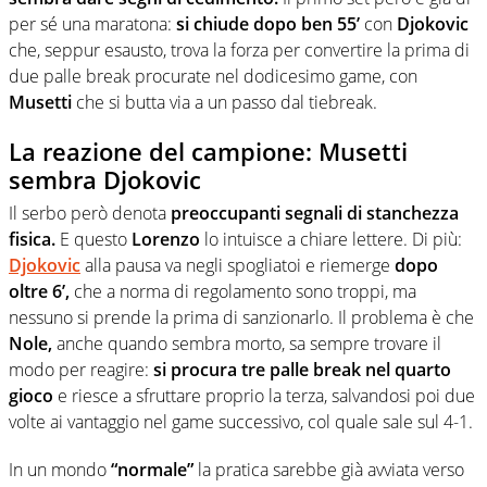
per sé una maratona:
si chiude dopo ben 55’
con
Djokovic
che, seppur esausto, trova la forza per convertire la prima di
due palle break procurate nel dodicesimo game, con
Musetti
che si butta via a un passo dal tiebreak.
La reazione del campione: Musetti
sembra Djokovic
Il serbo però denota
preoccupanti segnali di stanchezza
fisica.
E questo
Lorenzo
lo intuisce a chiare lettere. Di più:
Djokovic
alla pausa va negli spogliatoi e riemerge
dopo
oltre 6’,
che a norma di regolamento sono troppi, ma
nessuno si prende la prima di sanzionarlo. Il problema è che
Nole,
anche quando sembra morto, sa sempre trovare il
modo per reagire:
si procura tre palle break nel quarto
gioco
e riesce a sfruttare proprio la terza, salvandosi poi due
volte ai vantaggio nel game successivo, col quale sale sul 4-1.
In un mondo
“normale”
la pratica sarebbe già avviata verso