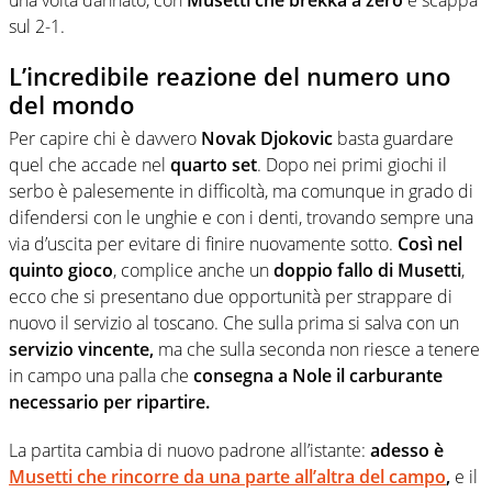
una volta dannato, con
Musetti che brekka a zero
e scappa
sul 2-1.
L’incredibile reazione del numero uno
del mondo
Per capire chi è davvero
Novak Djokovic
basta guardare
quel che accade nel
quarto set
. Dopo nei primi giochi il
serbo è palesemente in difficoltà, ma comunque in grado di
difendersi con le unghie e con i denti, trovando sempre una
via d’uscita per evitare di finire nuovamente sotto.
Così nel
quinto gioco
, complice anche un
doppio fallo di Musetti
,
ecco che si presentano due opportunità per strappare di
nuovo il servizio al toscano. Che sulla prima si salva con un
servizio vincente,
ma che sulla seconda non riesce a tenere
in campo una palla che
consegna a Nole il carburante
necessario per ripartire.
La partita cambia di nuovo padrone all’istante:
adesso è
Musetti che rincorre da una parte all’altra del campo
,
e il