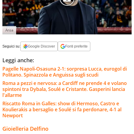
Ansa
Seguici su:
Google Discover
Fonti preferite
Leggi anche:
Pagelle Napoli-Osasuna 2-1: sorpresa Lucca, eurogol di
Politano. Spinazzola e Anguissa sugli scudi
Roma a pezzi e nervosa: a Cardiff ne prende 4 e volano
spintoni tra Dybala, Soulé e Cristante. Gasperini lancia
l'allarme
Riscatto Roma in Galles: show di Hermoso, Castro e
Koulierakis a bersaglio e Soulé si fa perdonare, 4-1 al
Newport
Gioielleria Delfino