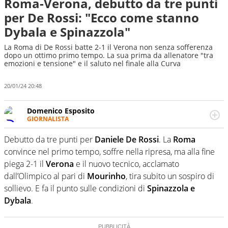
Roma-Verona, debutto da tre punti
per De Rossi: "Ecco come stanno
Dybala e Spinazzola"
La Roma di De Rossi batte 2-1 il Verona non senza sofferenza
dopo un ottimo primo tempo. La sua prima da allenatore "tra
emozioni e tensione" e il saluto nel finale alla Curva
20/01/24 20:48
Domenico Esposito
GIORNALISTA
Da vent’anni in campo e sul campo per vivere ogni evento
in tutte le sue sfaccettature. Passione smisurata per il
Debutto da tre punti per
Daniele De Rossi
. La
Roma
calcio e per la sfera di cuoio. Il pallone è una cosa
convince nel primo tempo, soffre nella ripresa, ma alla fine
serissima, guai a dirgli di no
piega 2-1 il
Verona
e il nuovo tecnico, acclamato
dall’Olimpico al pari di
Mourinho
, tira subito un sospiro di
sollievo. E fa il punto sulle condizioni di
Spinazzola e
Dybala
.