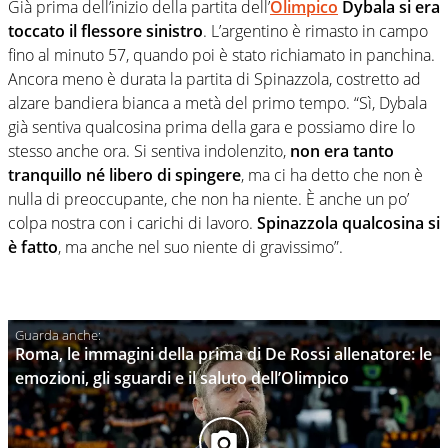
Già prima dell’inizio della partita dell’
Olimpico
Dybala si era
toccato il flessore sinistro
. L’argentino è rimasto in campo
fino al minuto 57, quando poi è stato richiamato in panchina.
Ancora meno è durata la partita di Spinazzola, costretto ad
alzare bandiera bianca a metà del primo tempo. “Sì, Dybala
già sentiva qualcosina prima della gara e possiamo dire lo
stesso anche ora. Si sentiva indolenzito,
non era tanto
tranquillo né libero di spingere
, ma ci ha detto che non è
nulla di preoccupante, che non ha niente. È anche un po’
colpa nostra con i carichi di lavoro.
Spinazzola qualcosina si
è fatto
, ma anche nel suo niente di gravissimo”.
Roma, le immagini della prima di De Rossi allenatore: le
emozioni, gli sguardi e il saluto dell’Olimpico