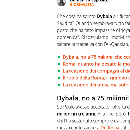
GIORNALISTA
Da vent’anni in campo e sul cam
Passione smisurata per il calcio
Che cosa ha spinto
Dybala
a rifiuta
guai a dirgli di no
Saudita? Quando sembrava tutto fatt
posto che ha fatto impazzire di ‘joya’
domenica”. Ricostruiamo i motivi che
saltare la trattativa con l’Al-Qadsiah.
Dybala, no a 75 milioni: che co
Roma, quanto ha pesato la mogl
La reazione dei compagni al di
Il ruolo della Roma, il rinnov
La reazione dei tifosi, ma sul r
Dybala, no a 75 milioni:
Se Paulo avesse accettato l’offerta 
milioni in tre anni
. Alla fine, però,
chi l’ha sostenuto sempre e da sem
mezza confessione a
De Rossi
sul s