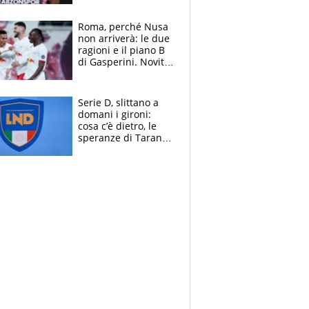
Roma, perché Nusa
non arriverà: le due
ragioni e il piano B
di Gasperini. Novità
su Pellegrini e
Cacciamani
Serie D, slittano a
domani i gironi:
cosa c’è dietro, le
speranze di Taranto
e Messina, chi può
essere ripescato