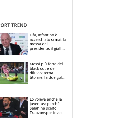
ORT TREND
Fifa, Infantino è
accerchiato ormai, la
mossa del
presidente, il giallo
dimissioni e la verità
sulla telefonata a
Trump
Messi più forte del
black out e del
diluvio: torna
titolare, fa due gol e
un assist e trascina
l'Inter Miami, altro
che ritiro
Lo voleva anche la
Juventus: perché
Salah ha scelto il
Trabzonspor invece
di un top club