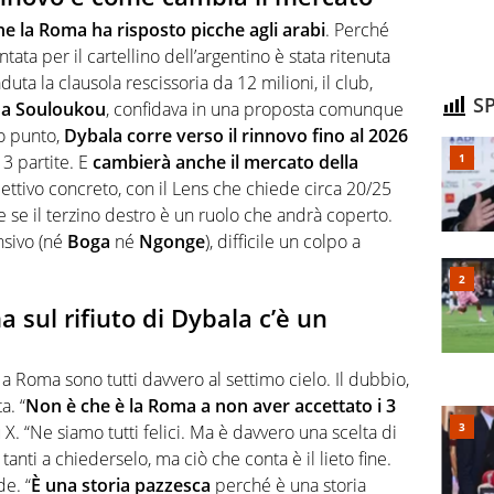
e la Roma ha risposto picche agli arabi
. Perché
ata per il cartellino dell’argentino è stata ritenuta
ta la clausola rescissoria da 12 milioni, il club,
SP
na Souloukou
, confidava in una proposta comunque
to punto,
Dybala corre verso il rinnovo fino al 2026
13 partite. E
cambierà anche il mercato della
ettivo concreto, con il Lens che chiede circa 20/25
e se il terzino destro è un ruolo che andrà coperto.
nsivo (né
Boga
né
Ngonge
), difficile un colpo a
a sul rifiuto di Dybala c’è un
a Roma sono tutti davvero al settimo cielo. Il dubbio,
a. “
Non è che è la Roma a non aver accettato i 3
. “Ne siamo tutti felici. Ma è davvero una scelta di
anti a chiederselo, ma ciò che conta è il lieto fine.
de. “
È una storia pazzesca
perché è una storia