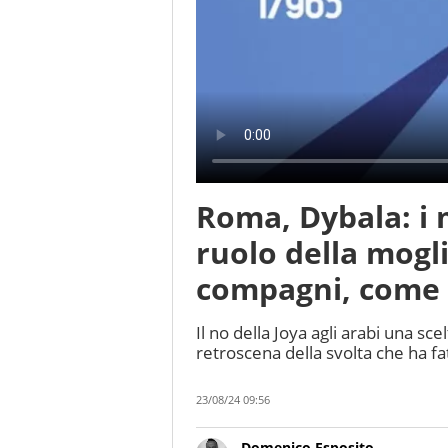
Roma, Dybala: i m
ruolo della mogli
compagni, come 
Il no della Joya agli arabi una sc
retroscena della svolta che ha fa
23/08/24 09:56
Domenico Esposito