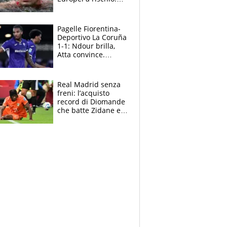
allenamenti fermi,
cosa succede
adesso
Pagelle Fiorentina-
Deportivo La Coruña
1-1: Ndour brilla,
Atta convince.
Pongracic rovina
tutto nel finale
Real Madrid senza
freni: l’acquisto
record di Diomande
che batte Zidane e
Ronaldo. Vinicius
rinnova: le cifre