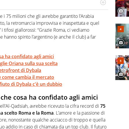
po per vivere ogni evento in tutte le sue sfaccettature.
 e per la sfera di cuoio. Il pallone è una cosa serissima,
re i 75 milioni che gli avrebbe garantito l’Arabia
o, la retromarcia improvvisa e inaspettata e quel
 i tifosi giallorossi: “Grazie Roma, ci vediamo
 hanno spinto l’argentino (e anche il club) a far
sa ha confidato agli amici
ie Oriana sulla sua scelta
etrofront di Dybala
o e come cambia il mercato
ifiuto di Dybala c'è un dubbio
 che cosa ha confidato agli amici
dell’Al-Qadsiah, avrebbe ricevuto la cifra record di
75
ha scelto Roma e la Roma
. L’amore e la passione di
pre, nonostante qualche acciacco di troppo e quella
uo addio in caso di chiamata da un top club. Il futuro