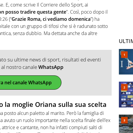
e. E, come scrive Il Corriere dello Sport, ai
n posso tradire questa gente
”. Così, poco dopo il
:26 (“
Grazie Roma, ci vediamo domenica
”) ha
tale con un gruppo di tifosi che si è radunato sotto
antica, senza dubbio. Ma dettata anche da altre
ULTI
o su ultime news di sport, risultati ed eventi
ti al nostro canale
WhatsApp
ra nel canale WhatsApp
la moglie Oriana sulla sua scelta
 posto alcun paletto al marito. Però la famiglia di
 avuto un ruolo importante nella scelta finale dell’ex
 attrice e cantante, non ha infatti compiuti salti di