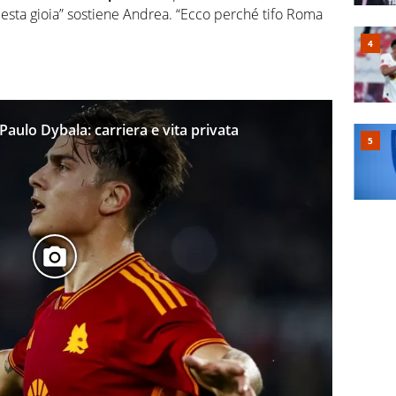
esta gioia” sostiene Andrea. “Ecco perché tifo Roma
Paulo Dybala: carriera e vita privata