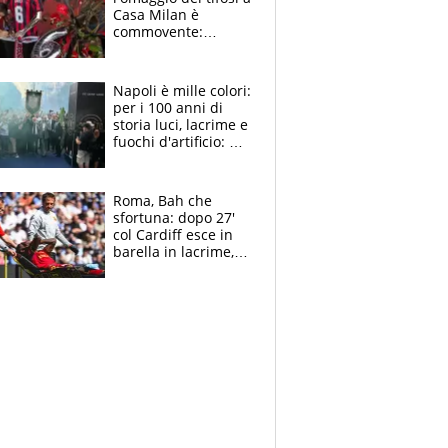
Casa Milan è
commovente:
maglie, bandiere,
sciarpe, lacrime e
bigliettini
Napoli è mille colori:
per i 100 anni di
storia luci, lacrime e
fuochi d'artificio: De
Laurentiis salta al
coro anti-Juve
Roma, Bah che
sfortuna: dopo 27'
col Cardiff esce in
barella in lacrime,
Dybala rigore da
schiaffi, i giallorossi
prendono 3 gol in
45'