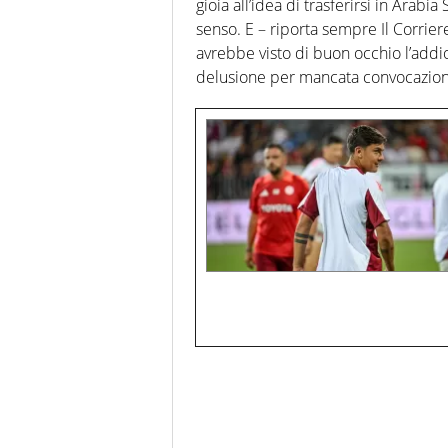
gioia all’idea di trasferirsi in Arabia
senso. E – riporta sempre Il Corrie
avrebbe visto di buon occhio l’addio 
delusione per mancata convocazion