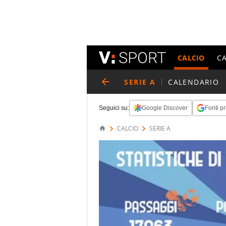
CALCIO
C
SERIE A
CALENDARIO
Seguici su:
Google Discover
Fonti pr
CALCIO
SERIE A