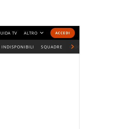
UIDA TV
ALTRO
ACCEDI
INDISPONIBILI
CALENDARI E CLASSIFICHE
SQUADRE
GIOCATORI SERIE A
ALTRI SPORT
MONDIALI 2026
OLIMPIADI
GOSSIP
LIFESTYLE