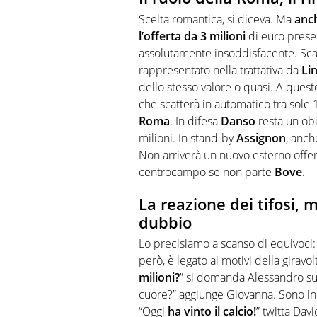
Scelta romantica, si diceva. Ma
anch
l’offerta da 3 milioni
di euro present
assolutamente insoddisfacente. Scadu
rappresentato nella trattativa da
Li
dello stesso valore o quasi. A ques
che scatterà in automatico tra sole 
Roma
. In difesa
Danso
resta un obi
milioni. In stand-by
Assignon
, anch
Non arriverà un nuovo esterno offe
centrocampo se non parte
Bove
.
La reazione dei tifosi, m
dubbio
Lo precisiamo a scanso di equivoci: 
però, è legato ai motivi della giravolt
milioni?
” si domanda Alessandro su X
cuore?” aggiunge Giovanna. Sono in t
“Oggi
ha vinto il calcio!
” twitta Davi