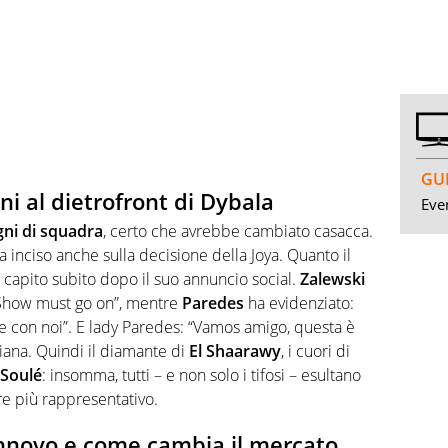
GUI
i al dietrofront di Dybala
Even
gni di squadra
, certo che avrebbe cambiato casacca.
 inciso anche sulla decisione della Joya. Quanto il
 capito subito dopo il suo annuncio social.
Zalewski
 “Show must go on”, mentre
Paredes
ha evidenziato:
ne con noi”. E lady Paredes: “Vamos amigo, questa è
riana. Quindi il diamante di
El Shaarawy
, i cuori di
Soulé
: insomma, tutti – e non solo i tifosi – esultano
e più rappresentativo.
 rinnovo e come cambia il mercato