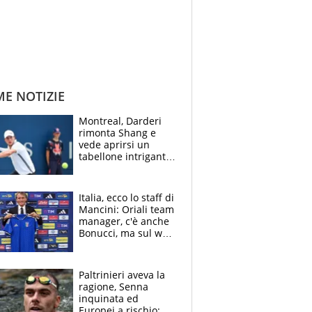
ME NOTIZIE
Montreal, Darderi
rimonta Shang e
vede aprirsi un
tabellone intrigante:
"Penso solo a
Borges, ma sono
felice del mio livello"
Italia, ecco lo staff di
Mancini: Oriali team
manager, c'è anche
Bonucci, ma sul web
infuria la polemica
Paltrinieri aveva la
ragione, Senna
inquinata ed
Europei a rischio: