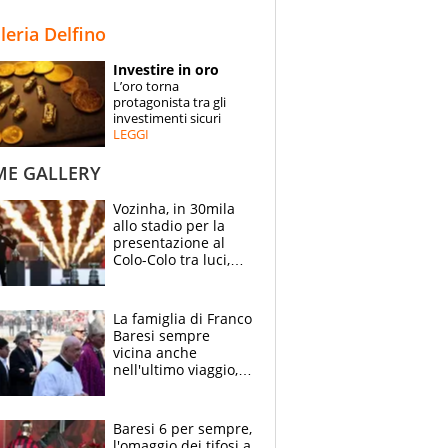
STORIE
lleria Delfino
SPECIALI
Investire in oro
L’oro torna
ESPERTI
protagonista tra gli
investimenti sicuri
LEGGI
CONTATTI
ME GALLERY
Vozinha, in 30mila
allo stadio per la
presentazione al
Colo-Colo tra luci,
spettacolo, elicotteri
e paracadutisti
La famiglia di Franco
Baresi sempre
vicina anche
nell'ultimo viaggio,
la moglie Maura, i
figli e i suoi cari
circondati
Baresi 6 per sempre,
dall'affetto dei tifosi
l'omaggio dei tifosi a