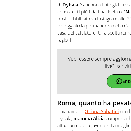
di
Dybala
è ancora a tinte gialloross
conoscenti più fidati ha rivelato: “
No
post pubblicato su Instagram alle 20
festeggiato la permanenza nella Capi
casa del calciatore. Una scelta rom
ragioni.
Vuoi essere sempre aggiornat
live? Iscrivi
Ent
Roma, quanto ha pesato 
Chiariamolo:
Oriana Sabatini
non ha
Dybala,
mamma Alicia
compresa, ha
attaccante della Juventus. La moglie,