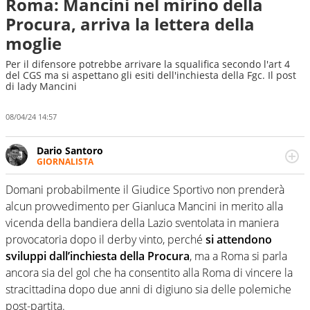
Roma: Mancini nel mirino della
Procura, arriva la lettera della
moglie
Per il difensore potrebbe arrivare la squalifica secondo l'art 4
del CGS ma si aspettano gli esiti dell'inchiesta della Fgc. Il post
di lady Mancini
08/04/24 14:57
Dario Santoro
GIORNALISTA
Scrive, commenta, racconta lo sport in tutte le
sfaccettature. Tocca l'apice quando ha modo di
Domani probabilmente il Giudice Sportivo non prenderà
concentrarsi sulle interviste ai grandi protagonisti
alcun provvedimento per Gianluca Mancini in merito alla
vicenda della bandiera della Lazio sventolata in maniera
provocatoria dopo il derby vinto, perché
si attendono
sviluppi dall’inchiesta della Procura
, ma a Roma si parla
ancora sia del gol che ha consentito alla Roma di vincere la
stracittadina dopo due anni di digiuno sia delle polemiche
post-partita.