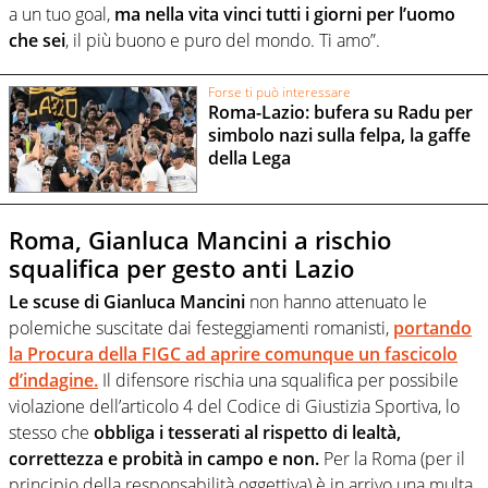
a un tuo goal,
ma nella vita vinci tutti i giorni per l’uomo
che sei
, il più buono e puro del mondo. Ti amo”.
Forse ti può interessare
Roma-Lazio: bufera su Radu per
simbolo nazi sulla felpa, la gaffe
della Lega
Roma, Gianluca Mancini a rischio
squalifica per gesto anti Lazio
Le scuse di Gianluca Mancini
non hanno attenuato le
polemiche suscitate dai festeggiamenti romanisti,
portando
la Procura della FIGC ad aprire comunque un fascicolo
d’indagine.
Il difensore rischia una squalifica per possibile
violazione dell’articolo 4 del Codice di Giustizia Sportiva, lo
stesso che
obbliga i tesserati al rispetto di lealtà,
correttezza e probità in campo e non.
Per la Roma (per il
principio della responsabilità oggettiva) è in arrivo una multa