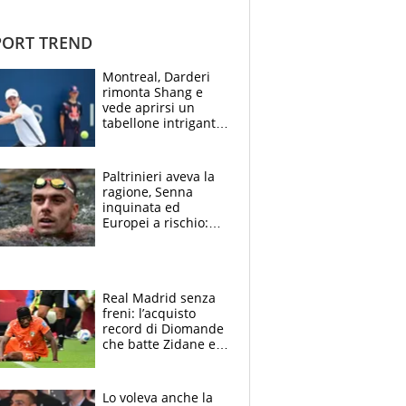
ORT TREND
Montreal, Darderi
rimonta Shang e
vede aprirsi un
tabellone intrigante:
"Penso solo a
Borges, ma sono
felice del mio livello"
Paltrinieri aveva la
ragione, Senna
inquinata ed
Europei a rischio:
allenamenti fermi,
cosa succede
adesso
Real Madrid senza
freni: l’acquisto
record di Diomande
che batte Zidane e
Ronaldo. Vinicius
rinnova: le cifre
Lo voleva anche la