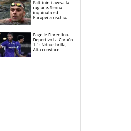
Paltrinieri aveva la
ragione, Senna
inquinata ed
Europei a rischio:
allenamenti fermi,
cosa succede
adesso
Pagelle Fiorentina-
Deportivo La Coruña
1-1: Ndour brilla,
Atta convince.
Pongracic rovina
tutto nel finale