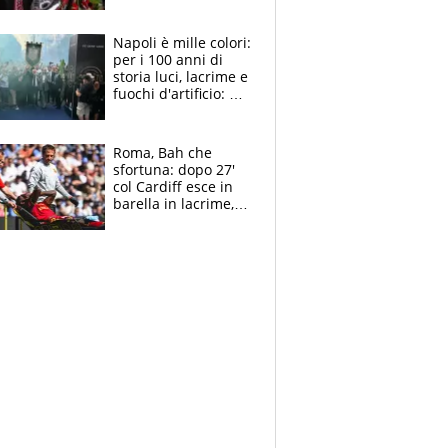
maglie, bandiere,
sciarpe, lacrime e
bigliettini
Napoli è mille colori:
per i 100 anni di
storia luci, lacrime e
fuochi d'artificio: De
Laurentiis salta al
coro anti-Juve
Roma, Bah che
sfortuna: dopo 27'
col Cardiff esce in
barella in lacrime,
Dybala rigore da
schiaffi, i giallorossi
prendono 3 gol in
45'