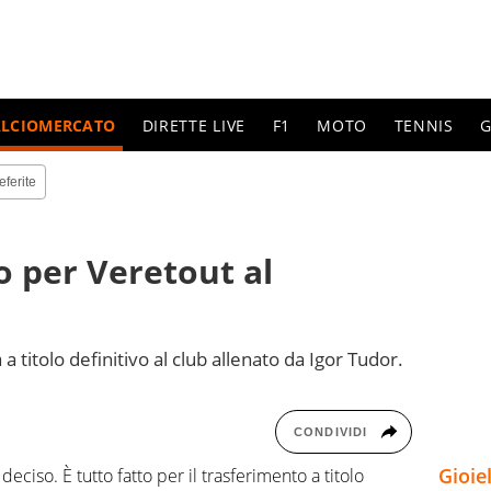
ALCIOMERCATO
DIRETTE LIVE
F1
MOTO
TENNIS
G
eferite
o per Veretout al
 titolo definitivo al club allenato da Igor Tudor.
CONDIVIDI
Gioie
deciso. È tutto fatto per il trasferimento a titolo