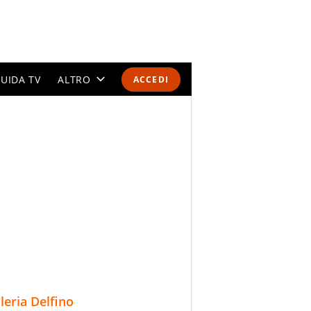
UIDA TV
ALTRO
ACCEDI
CALENDARI E CLASSIFICHE
ALTRI SPORT
MONDIALI 2026
OLIMPIADI
GOSSIP
LIFESTYLE
lleria Delfino