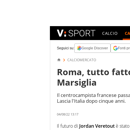
CALCIO
C
Seguici su:
Google Discover
Fonti pr
CALCIOMERCATO
Roma, tutto fatt
Marsiglia
Il centrocampista francese passa a
Lascia l'Italia dopo cinque anni.
04/08/22 13:17
Il futuro di
Jordan Veretout
è stato 