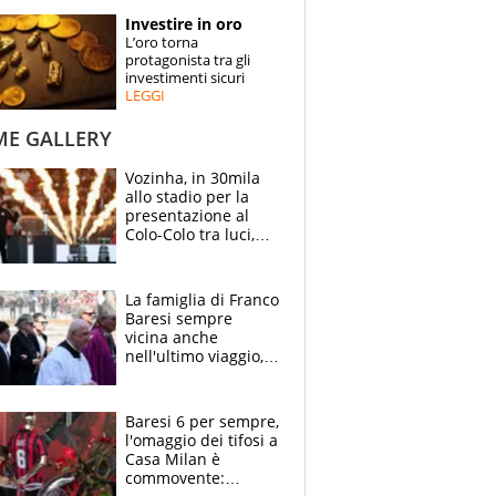
STORIE
Investire in oro
L’oro torna
SPECIALI
protagonista tra gli
investimenti sicuri
LEGGI
ESPERTI
ME GALLERY
CONTATTI
Vozinha, in 30mila
allo stadio per la
presentazione al
Colo-Colo tra luci,
spettacolo, elicotteri
e paracadutisti
La famiglia di Franco
Baresi sempre
vicina anche
nell'ultimo viaggio,
la moglie Maura, i
figli e i suoi cari
circondati
Baresi 6 per sempre,
dall'affetto dei tifosi
l'omaggio dei tifosi a
Casa Milan è
commovente: