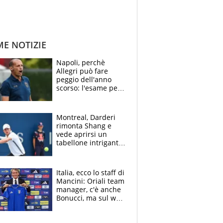
ME NOTIZIE
Napoli, perchè
Allegri può fare
peggio dell'anno
scorso: l'esame per
Manna, le colpe di
Conte e il gioco del
Monopoly
Montreal, Darderi
rimonta Shang e
vede aprirsi un
tabellone intrigante:
"Penso solo a
Borges, ma sono
felice del mio livello"
Italia, ecco lo staff di
Mancini: Oriali team
manager, c'è anche
Bonucci, ma sul web
infuria la polemica