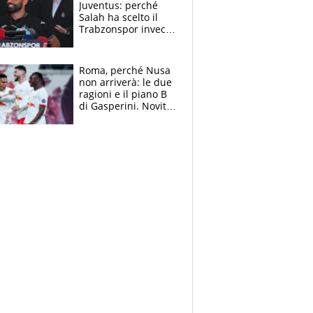
Juventus: perché
Salah ha scelto il
Trabzonspor invece
di un top club
Roma, perché Nusa
non arriverà: le due
ragioni e il piano B
di Gasperini. Novità
su Pellegrini e
Cacciamani