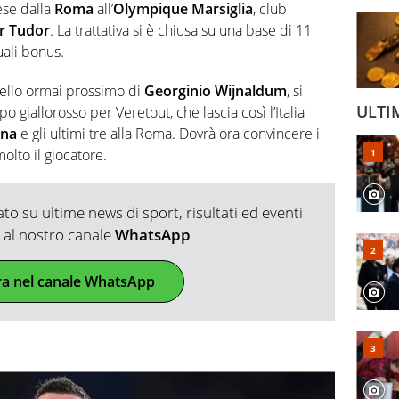
ese dalla
Roma
all’
Olympique Marsiglia
, club
r Tudor
. La trattativa si è chiusa su una base di 11
uali bonus.
ello ormai prossimo di
Georginio Wijnaldum
, si
ULTI
 giallorosso per Veretout, che lascia così l’Italia
ina
e gli ultimi tre alla Roma. Dovrà ora convincere i
olto il giocatore.
o su ultime news di sport, risultati ed eventi
ti al nostro canale
WhatsApp
ra nel canale WhatsApp