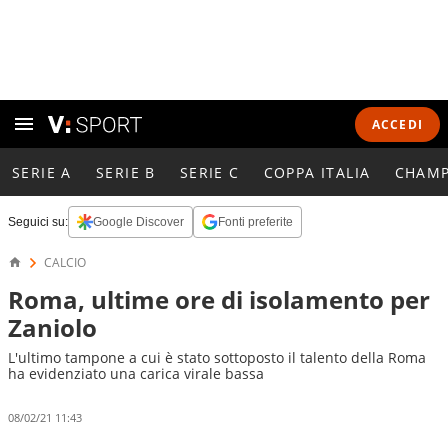
ACCEDI
SERIE A
SERIE B
SERIE C
COPPA ITALIA
CHAMP
Seguici su:
Google Discover
Fonti preferite
CALCIO
Roma, ultime ore di isolamento per
Zaniolo
L'ultimo tampone a cui è stato sottoposto il talento della Roma
ha evidenziato una carica virale bassa
08/02/21 11:43