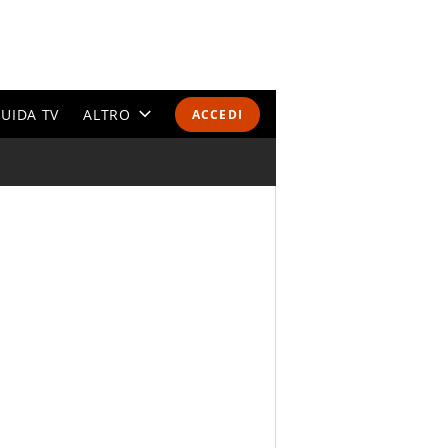
UIDA TV
ALTRO
ACCEDI
CALENDARI E CLASSIFICHE
ALTRI SPORT
MONDIALI 2026
OLIMPIADI
GOSSIP
LIFESTYLE