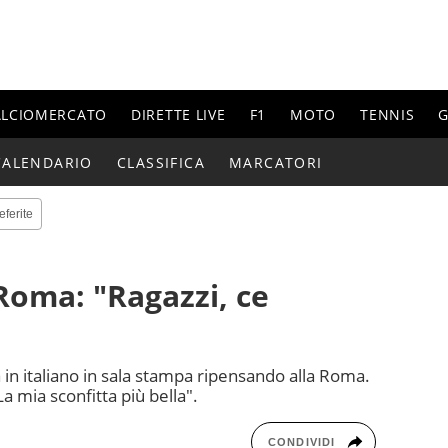
ALCIOMERCATO
DIRETTE LIVE
F1
MOTO
TENNIS
G
CALENDARIO
CLASSIFICA
MARCATORI
eferite
 Roma: "Ragazzi, ce
"
 in italiano in sala stampa ripensando alla Roma.
a mia sconfitta più bella".
CONDIVIDI