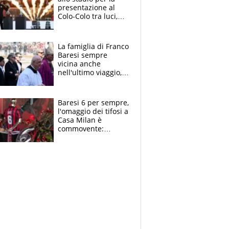
presentazione al
Colo-Colo tra luci,
spettacolo, elicotteri
e paracadutisti
La famiglia di Franco
Baresi sempre
vicina anche
nell'ultimo viaggio,
la moglie Maura, i
figli e i suoi cari
circondati
Baresi 6 per sempre,
dall'affetto dei tifosi
l'omaggio dei tifosi a
Casa Milan è
commovente:
maglie, bandiere,
sciarpe, lacrime e
bigliettini