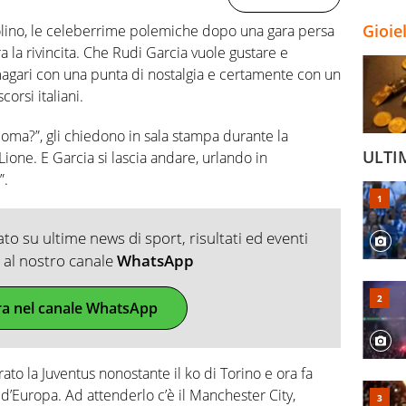
Gioie
violino, le celeberrime polemiche dopo una gara persa
a la rivincita. Che Rudi Garcia vuole gustare e
agari con una punta di nostalgia e certamente con un
corsi italiani.
Roma?”, gli chiedono in sala stampa durante la
ULTI
Lione. E Garcia si lascia andare, urlando in
”.
o su ultime news di sport, risultati ed eventi
ti al nostro canale
WhatsApp
ra nel canale WhatsApp
erato la Juventus nonostante il ko di Torino e ora fa
 d’Europa. Ad attenderlo c’è il Manchester City,