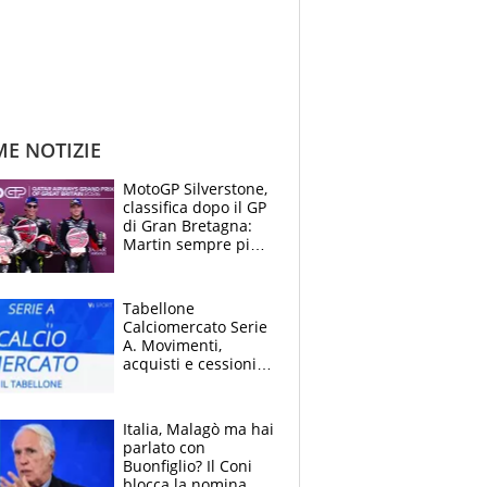
ME NOTIZIE
MotoGP Silverstone,
classifica dopo il GP
di Gran Bretagna:
Martin sempre più
leader, ma
Bezzecchi avanza
Tabellone
Calciomercato Serie
A. Movimenti,
acquisti e cessioni:
estate 2026-27
Italia, Malagò ma hai
parlato con
Buonfiglio? Il Coni
blocca la nomina di