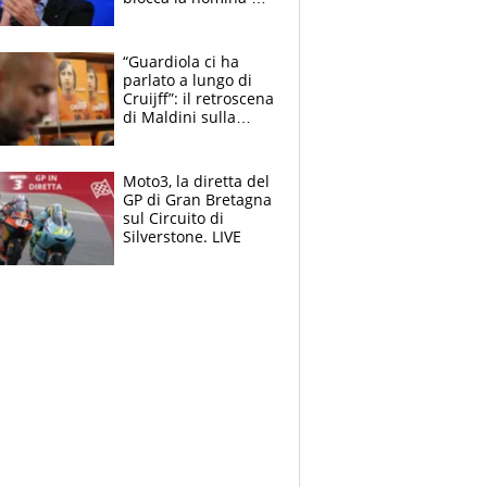
Diana Bianchedi
“Guardiola ci ha
parlato a lungo di
Cruijff”: il retroscena
di Maldini sulla
Nazionale e sul
sogno interrotto
Moto3, la diretta del
GP di Gran Bretagna
sul Circuito di
Silverstone. LIVE