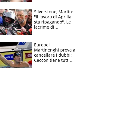
capire cosa è
successo”
Silverstone, Martin:
"Il lavoro di Aprilia
sta ripagando". Le
lacrime di
Bezzecchi: "Ho dato
tutto, spero di finire
la gara domani"
Europei,
Martinenghi prova a
cancellare i dubbi:
Ceccon tiene tutti
col fiato sospeso.
Pellegrini punta su
Curtis