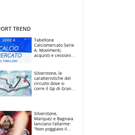
ORT TREND
Tabellone
Calciomercato Serie
A. Movimenti,
acquisti e cessioni:
estate 2026-27
Silverstone, le
caratteristiche del
circuito dove si
corre il Gp di Gran
Bretagna del
Motomondiale
Silverstone,
Marquez e Bagnaia
lanciano l’allarme:
“Non poggiavo il
ginocchio, dobbiamo