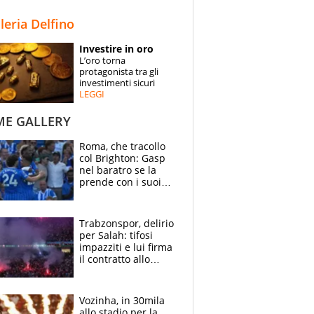
STORIE
lleria Delfino
SPECIALI
Investire in oro
L’oro torna
ESPERTI
protagonista tra gli
investimenti sicuri
LEGGI
CONTATTI
ME GALLERY
Roma, che tracollo
col Brighton: Gasp
nel baratro se la
prende con i suoi
cambiando tutti
Trabzonspor, delirio
per Salah: tifosi
impazziti e lui firma
il contratto allo
stadio
Vozinha, in 30mila
allo stadio per la