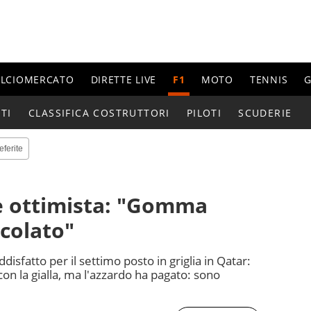
ALCIOMERCATO
DIRETTE LIVE
F1
MOTO
TENNIS
G
TI
CLASSIFICA COSTRUTTORI
PILOTI
SCUDERIE
eferite
e ottimista: "Gomma
lcolato"
ddisfatto per il settimo posto in griglia in Qatar:
n la gialla, ma l'azzardo ha pagato: sono