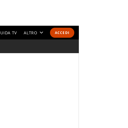
UIDA TV
ALTRO
ACCEDI
CALENDARI E CLASSIFICHE
ALTRI SPORT
MONDIALI 2026
OLIMPIADI
GOSSIP
LIFESTYLE