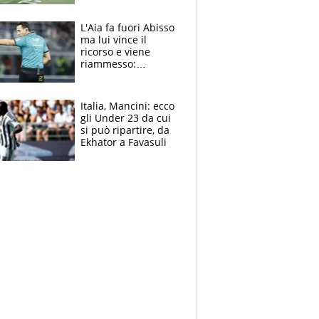
colpa della tosse
L'Aia fa fuori Abisso
ma lui vince il
ricorso e viene
riammesso:
continua momento
nero per gli arbitri
Italia, Mancini: ecco
gli Under 23 da cui
si può ripartire, da
Ekhator a Favasuli