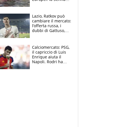
regala (quasi) solo
amarezze a Greg
Lazio, Ratkov può
cambiare il mercato:
l’offerta russa, i
dubbi di Gattuso,
Pinamonti, Gimenez
e il nome a sorpresa
Calciomercato: PSG,
il capriccio di Luis
Enrique aiuta il
Napoli. Rodri ha
scelto il Barça,
Maresca vuole Enzo
Fernandez