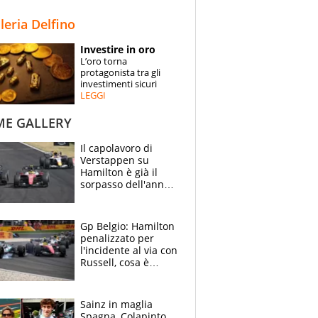
STORIE
lleria Delfino
SPECIALI
Investire in oro
L’oro torna
ESPERTI
protagonista tra gli
investimenti sicuri
LEGGI
CONTATTI
ME GALLERY
Il capolavoro di
Verstappen su
Hamilton è già il
sorpasso dell'anno:
che smacco Lewis,
come Abu Dhabi
2021
Gp Belgio: Hamilton
penalizzato per
l'incidente al via con
Russell, cosa è
successo. Mercedes
out, 5" a Lewis
Sainz in maglia
Spagna, Colapinto