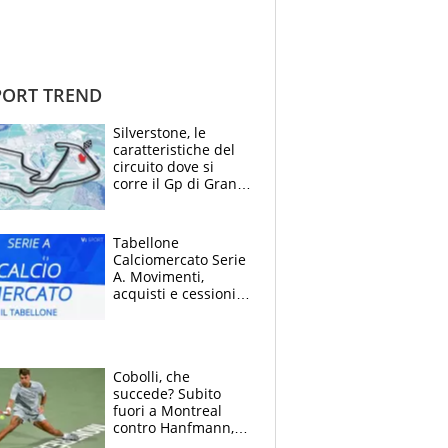
ORT TREND
Silverstone, le
caratteristiche del
circuito dove si
corre il Gp di Gran
Bretagna del
Motomondiale
Tabellone
Calciomercato Serie
A. Movimenti,
acquisti e cessioni:
estate 2026-27
Cobolli, che
succede? Subito
fuori a Montreal
contro Hanfmann,
per Flavio è tutta