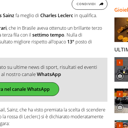
CONDIVIDI
Gioie
s Sainz
fa meglio di
Charles Leclerc
in qualifica.
rari
, che in Brasile aveva ottenuto un brillante terzo
 terza fila con il
settimo tempo
. Nulla di
ltato migliore rispetto all’opaco
13°
posto di
ULTI
o su ultime news di sport, risultati ed eventi
ti al nostro canale
WhatsApp
ra nel canale WhatsApp
sail, Sainz, che ha visto premiata la scelta di scendere
 la rossa di Leclerc) si è dichiarato moderatamente
 gara: