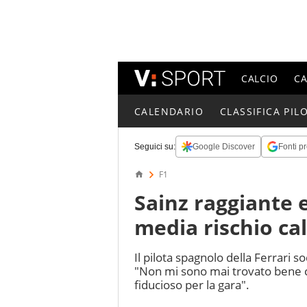
CALCIO
C
CALENDARIO
CLASSIFICA PILO
Seguici su:
Google Discover
Fonti pr
F1
Sainz raggiante 
media rischio ca
Il pilota spagnolo della Ferrari so
"Non mi sono mai trovato bene co
fiducioso per la gara".