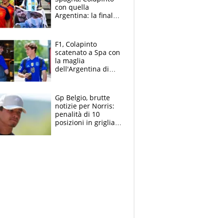
con quella
Argentina: la finale
Mondiale si gioca a
Spa e Alonso non
vede l'ora
F1, Colapinto
scatenato a Spa con
la maglia
dell'Argentina di
Messi punge la
Spagna: "Capiranno
le parolacce"
Gp Belgio, brutte
notizie per Norris:
penalità di 10
posizioni in griglia,
la scelta dolorosa
ma obbligata di
McLaren