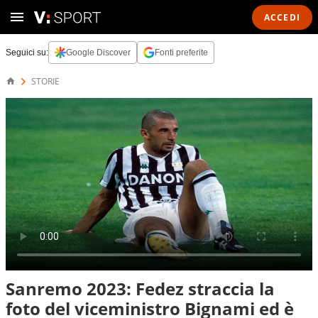
ACCEDI
Seguici su:
Google Discover
Fonti preferite
STORIE
Sanremo 2023: Fedez straccia la
foto del viceministro Bignami ed è