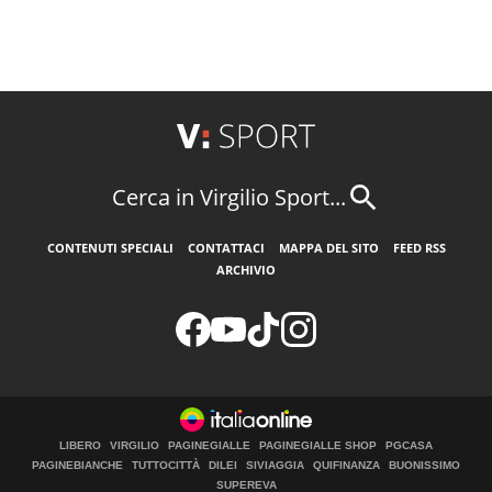
Cerca in Virgilio Sport...
CONTENUTI SPECIALI
CONTATTACI
MAPPA DEL SITO
FEED RSS
ARCHIVIO
LIBERO
VIRGILIO
PAGINEGIALLE
PAGINEGIALLE SHOP
PGCASA
PAGINEBIANCHE
TUTTOCITTÀ
DILEI
SIVIAGGIA
QUIFINANZA
BUONISSIMO
SUPEREVA