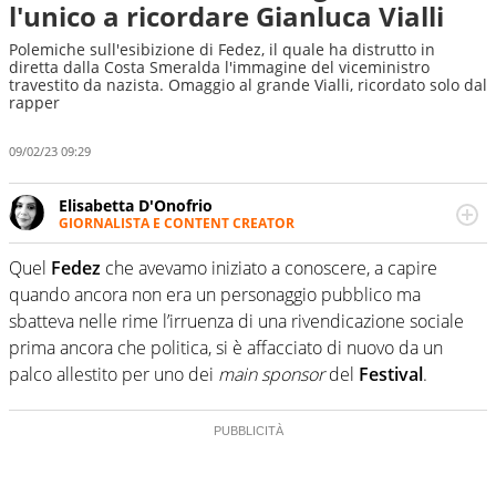
l'unico a ricordare Gianluca Vialli
Polemiche sull'esibizione di Fedez, il quale ha distrutto in
diretta dalla Costa Smeralda l'immagine del viceministro
travestito da nazista. Omaggio al grande Vialli, ricordato solo dal
rapper
09/02/23 09:29
Elisabetta D'Onofrio
GIORNALISTA E CONTENT CREATOR
Giornalista professionista dal 2007, scrive per curiosità
personale e necessità: soprattutto di calcio, di sport e dei
Quel
Fedez
che avevamo iniziato a conoscere, a capire
suoi protagonisti, concedendosi innocenti evasioni
quando ancora non era un personaggio pubblico ma
nell'ambito della creazione di format. Un tempo ala
sbatteva nelle rime l’irruenza di una rivendicazione sociale
destra, oggi si sente a suo agio nel ruolo di libero. Cura
prima ancora che politica, si è affacciato di nuovo da un
una classifica riservata dei migliori 5 calciatori di sempre.
palco allestito per uno dei
main sponsor
del
Festival
.