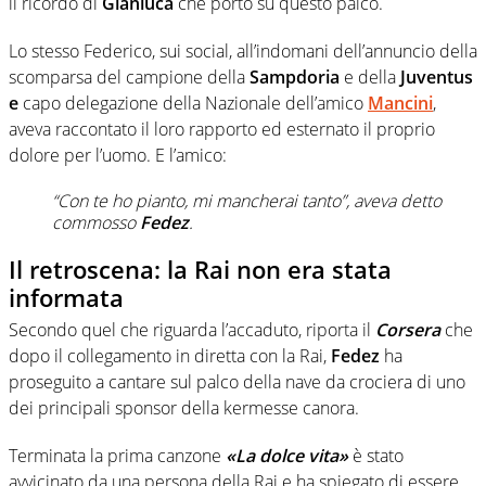
il ricordo di
Gianluca
che porto su questo palco.
Lo stesso Federico, sui social, all’indomani dell’annuncio della
scomparsa del campione della
Sampdoria
e della
Juventus
e
capo delegazione della Nazionale dell’amico
Mancini
,
aveva raccontato il loro rapporto ed esternato il proprio
dolore per l’uomo. E l’amico:
“Con te ho pianto, mi mancherai tanto”, aveva detto
commosso
Fedez
.
Il retroscena: la Rai non era stata
informata
Secondo quel che riguarda l’accaduto, riporta il
Corsera
che
dopo il collegamento in diretta con la Rai,
Fedez
ha
proseguito a cantare sul palco della nave da crociera di uno
dei principali sponsor della kermesse canora.
Terminata la prima canzone
«La dolce vita»
è stato
avvicinato da una persona della Rai e ha spiegato di essere