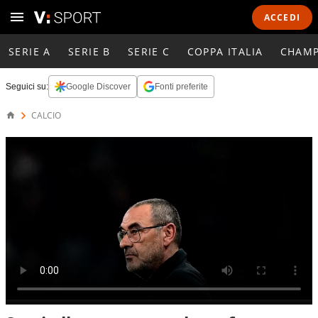
ACCEDI
SERIE A
SERIE B
SERIE C
COPPA ITALIA
CHAMP
Seguici su:
Google Discover
Fonti preferite
CALCIO