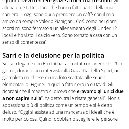
squadra.
Devo rendere grazie a chi mi ha cresciuto
, gli
allenatori e tutti coloro che hanno fatto parte della mia
carriera. E oggi sono qui a prendere un caffè con il mio
amico da sempre Valerio Pianigiani. Così come nei giorni
scorsi mi sono fermato a un allenamento degli Under 12
locali e ho visto il calcio vero. Sono tornato a casa con un
senso di contentezza”.
Sarri e la delusione per la politica
Sul suo legame con Ermini ha raccontato un aneddoto. “Un
giorno, durante una intervista alla Gazzetta dello Sport, un
giornalista mi chiese di una foto scattata alle scuole
elementari di Figline. In quella foto c’ero io e David. Gli
ricordai che il maestro ci diceva che
eravamo gli unici due
a non capire nulla
”, ha detto, tra le risate generali”. Non si
appassiona più di politica come un tempo e si è detto
deluso. “Oggi si assiste ad una mancanza di ideali che è
molto pericolosa. Quindi dobbiamo scegliere le persone”