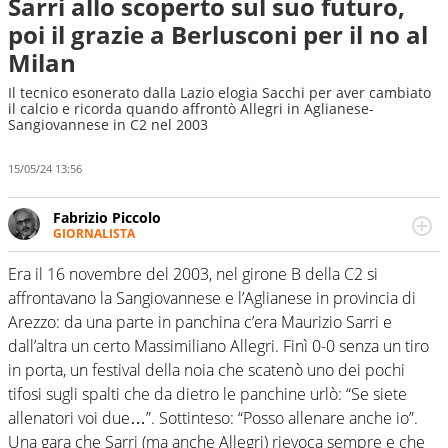
Sarri allo scoperto sul suo futuro,
poi il grazie a Berlusconi per il no al
Milan
Il tecnico esonerato dalla Lazio elogia Sacchi per aver cambiato
il calcio e ricorda quando affrontò Allegri in Aglianese-
Sangiovannese in C2 nel 2003
15/05/24 13:56
Fabrizio Piccolo
GIORNALISTA
Nella sua carriera ha seguito numerose manifestazioni
sportive e collaborato con agenzie e testate. Esperienza,
Era il 16 novembre del 2003, nel girone B della C2 si
competenza, conoscenza e memoria storica. Si occupa
affrontavano la Sangiovannese e l’Aglianese in provincia di
prevalentemente di calcio
Arezzo: da una parte in panchina c’era Maurizio Sarri e
dall’altra un certo Massimiliano Allegri. Finì 0-0 senza un tiro
in porta, un festival della noia che scatenò uno dei pochi
tifosi sugli spalti che da dietro le panchine urlò: “Se siete
allenatori voi due…”. Sottinteso: “Posso allenare anche io”.
Una gara che Sarri (ma anche Allegri) rievoca sempre e che