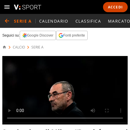
ACCEDI
SERIE A
CALENDARIO
CLASSIFICA
MARCATO
Seguici su:
Google Discover
Fonti preferite
CALCIO
SERIE A