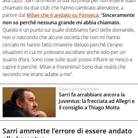
alla Lazio. Sarri ammette la sua sorpresa per non essere stato
chiamato da due club che hanno cambiato allenatore, a
partire dal
Milan che è andato su Fonseca:
“
Sinceramente
non so perché nessuna grande mi abbia chiamato.
Questo è un punto sul quale dobbiamo farci delle domande,
non vi nascondo che alcune società che non mi hanno
cercato mi hanno fatto rimanere deluso perché c’erano
situazioni in cui mi potevano ascoltare anche solo per un
quarto d’ora. Sono cose sulle quali posso influire se riesco a
capire il perché. Milan e Fiorentina? Sono due realtà che
secondo me erano adatte a me”.
Forse ti può interessare
Sarri fa arrabbiare ancora la
Juventus: la frecciata ad Allegri e
il consiglio a Thiago Motta
Sarri ammette l’errore di essere andato