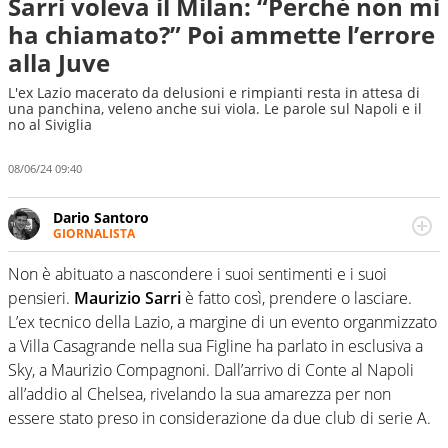
Sarri voleva il Milan: “Perché non mi
ha chiamato?” Poi ammette l’errore
alla Juve
L'ex Lazio macerato da delusioni e rimpianti resta in attesa di
una panchina, veleno anche sui viola. Le parole sul Napoli e il
no al Siviglia
08/06/24 09:40
Dario Santoro
GIORNALISTA
Scrive, commenta, racconta lo sport in tutte le
sfaccettature. Tocca l'apice quando ha modo di
Non è abituato a nascondere i suoi sentimenti e i suoi
concentrarsi sulle interviste ai grandi protagonisti
pensieri.
Maurizio Sarri
è fatto così, prendere o lasciare.
L’ex tecnico della Lazio, a margine di un evento organmizzato
a Villa Casagrande nella sua Figline ha parlato in esclusiva a
Sky, a Maurizio Compagnoni. Dall’arrivo di Conte al Napoli
all’addio al Chelsea, rivelando la sua amarezza per non
essere stato preso in considerazione da due club di serie A.