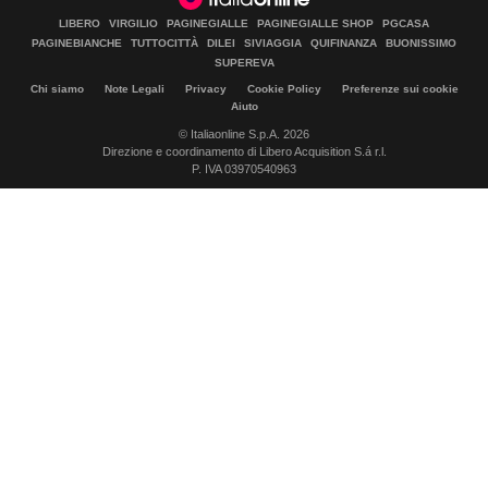
LIBERO
VIRGILIO
PAGINEGIALLE
PAGINEGIALLE SHOP
PGCASA
PAGINEBIANCHE
TUTTOCITTÀ
DILEI
SIVIAGGIA
QUIFINANZA
BUONISSIMO
SUPEREVA
Chi siamo
Note Legali
Privacy
Cookie Policy
Preferenze sui cookie
Aiuto
© Italiaonline S.p.A. 2026
Direzione e coordinamento di Libero Acquisition S.á r.l.
P. IVA 03970540963